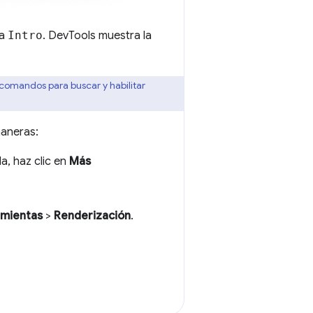
na
Intro
. DevTools muestra la
comandos para buscar y habilitar
maneras:
da, haz clic en
Más
amientas
>
Renderización
.