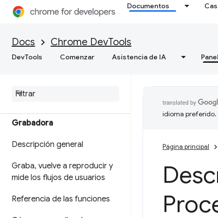
WebMCP
Documentos
Cas
Cómo depurar servicios en
segundo plano
Docs
Chrome DevTools
Ver detalles del marco
DevTools
Comenzar
Asistencia de IA
Pane
Visualiza los datos de la
caché de aplicaciones
idioma preferido.
Grabadora
Descripción general
Página principal
Descr
Graba
,
vuelve a reproducir y
mide los flujos de usuarios
Proc
Referencia de las funciones