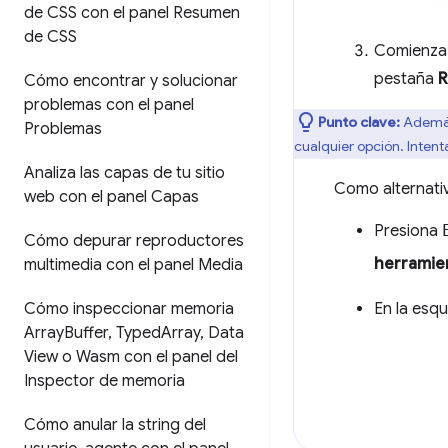
de CSS con el panel Resumen
de CSS
Comienza 
pestaña
R
Cómo encontrar y solucionar
problemas con el panel
Punto clave:
Además
Problemas
cualquier opción. Intent
Analiza las capas de tu sitio
Como alternativ
web con el panel Capas
Presiona
Cómo depurar reproductores
herramie
multimedia con el panel Media
En la esqu
Cómo inspeccionar memoria
Array
Buffer
,
Typed
Array
,
Data
View o Wasm con el panel del
Inspector de memoria
Cómo anular la string del