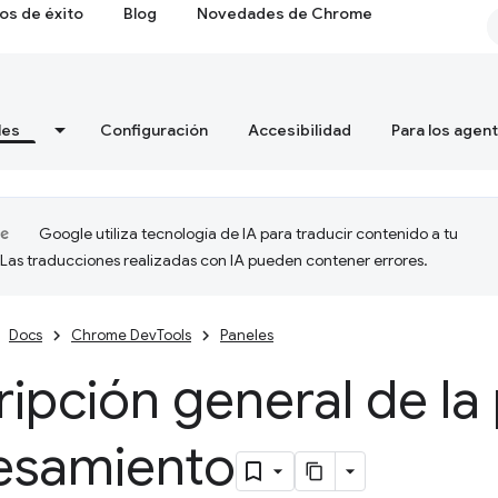
os de éxito
Blog
Novedades de Chrome
les
Configuración
Accesibilidad
Para los agen
Google utiliza tecnología de IA para traducir contenido a tu
 Las traducciones realizadas con IA pueden contener errores.
Docs
Chrome DevTools
Paneles
ipción general de la
esamiento