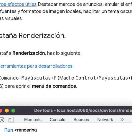
ros efectos útiles
Destacar marcos de anuncios, emular el en
r fuentes y formatos de imagen locales, habilitar un tema osc
as visuales
estaña Renderización
.
estaña
Renderización
, haz lo siguiente:
Herramientas para desarrolladores
.
Comando
+
Mayúsculas
+
P
(Mac) o
Control
+
Mayúsculas
+
 para abrir el
menú de comandos
.