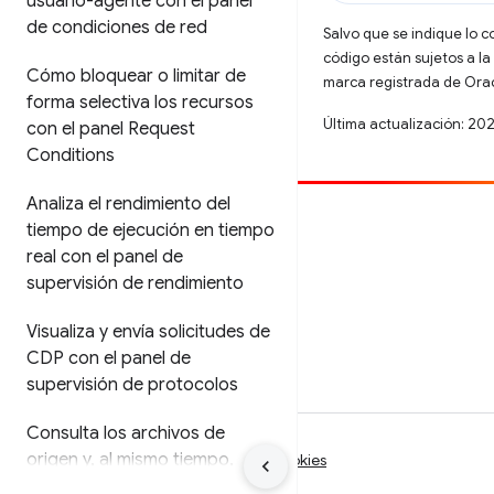
usuario-agente con el panel
de condiciones de red
Salvo que se indique lo c
código están sujetos a la
Cómo bloquear o limitar de
marca registrada de Oracl
forma selectiva los recursos
Última actualización: 20
con el panel Request
Conditions
Analiza el rendimiento del
Contribuir
tiempo de ejecución en tiempo
real con el panel de
Informar un error
supervisión de rendimiento
Ver incidentes abiertos
Visualiza y envía solicitudes de
CDP con el panel de
supervisión de protocolos
Consulta los archivos de
origen y
,
al mismo tiempo
,
Condiciones
Privacidad
Manage cookies
accede a otras herramientas