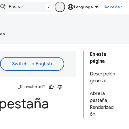
/
Acceder
tes
En esta
página
Descripción
general
¿Te resultó útil?
Abre la
 pestaña
pestaña
Renderizaci
ón.