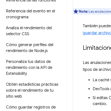
Referencia de las funciones
Referencia del evento en el
Nota:
Las anulacione
cronograma
También puedes
Analiza el rendimiento del
guardar archi
selector CSS
Cómo generar perfiles del
Limitacion
rendimiento de Node
.
js
Personaliza tus datos de
Las anulaciones
rendimiento con la API de
tipos de archiv
Extensibility
La caché s
Obtén estadísticas prácticas
DevTools 
sobre el rendimiento de tu
sitio web
Si editas 
cambio.
Cómo guardar registros de