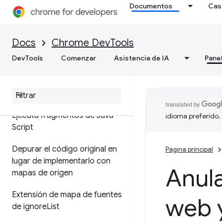
Documentos
Cas
Fuentes
Descripción general
Docs
Chrome DevTools
DevTools
Comenzar
Asistencia de IA
Pane
Cómo depurar JavaScript
Pausa tu código con puntos
de interrupción
Ejecuta fragmentos de Java
idioma preferido.
Script
Depurar el código original en
Página principal
lugar de implementarlo con
Anula
mapas de origen
Extensión de mapa de fuentes
web 
de ignore
List