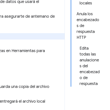
 de datos que usará el
locales
Anula los
ara asegurarte de antemano de
encabezado
s de
respuesta
HTTP
Edita
izas en Herramientas para
todas las
anulacione
s del
encabezad
o de
respuesta
uarda una copia del archivo
ntregará el archivo local