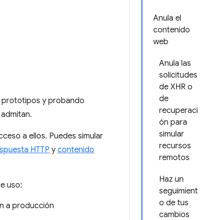
Anula el
contenido
web
Anula las
solicitudes
de XHR o
de
o prototipos y probando
recuperaci
 admitan.
ón para
simular
cceso a ellos. Puedes simular
recursos
espuesta HTTP
y
contenido
remotos
Haz un
de uso:
seguimient
o de tus
en a producción
cambios