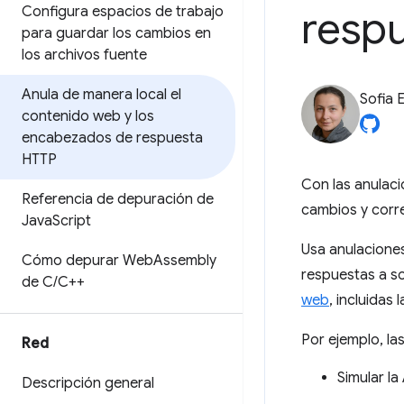
resp
Configura espacios de trabajo
para guardar los cambios en
los archivos fuente
Anula de manera local el
Sofia 
contenido web y los
encabezados de respuesta
HTTP
Con las anulaci
Referencia de depuración de
cambios y corre
Java
Script
Usa anulaciones
Cómo depurar Web
Assembly
respuestas a so
de C
/
C++
web
, incluidas 
Por ejemplo, la
Red
Simular la
Descripción general