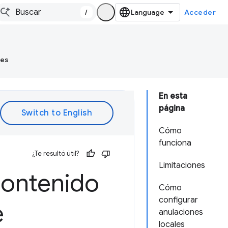
/
Acceder
tes
En esta
página
Cómo
funciona
¿Te resultó útil?
Limitaciones
contenido
Cómo
configurar
e
anulaciones
locales