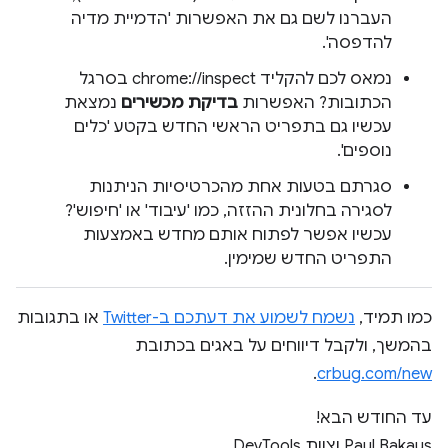
העברנו לשם גם את האפשרות 'הדמיית מדיה
להדפסה'.
נמאס לכם להקליד chrome://inspect בסרגל
הכתובות? האפשרות
בדיקת מכשירים
נמצאת
עכשיו גם בתפריט הראשי החדש בקטע 'כלים
נוספים'.
סגרתם בטעות אחת מהכרטיסיות הניתנות
לסגירה בחלונית ההזזה, כמו 'עיבוד' או 'חיפוש'?
עכשיו אפשר לפתוח אותם מחדש באמצעות
התפריט החדש שמימין.
כמו תמיד,
נשמח לשמוע את דעתכם ב-Twitter
או בתגובות
בהמשך, ולקבל דיווחים על באגים בכתובת
.
crbug.com/new
עד החודש הבא!
Paul Bakaus וצוות DevTools