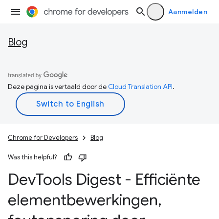
Aanmelden
Blog
Deze pagina is vertaald door de
Cloud Translation API
.
Chrome for Developers
Blog
Was this helpful?
Dev
Tools Digest - Efficiënte
elementbewerkingen
,