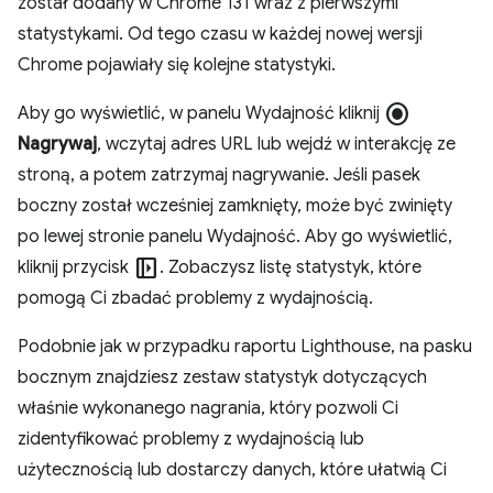
został dodany w Chrome 131 wraz z pierwszymi
statystykami. Od tego czasu w każdej nowej wersji
Chrome pojawiały się kolejne statystyki.
radio_button_checked
Aby go wyświetlić, w panelu Wydajność kliknij
Nagrywaj
, wczytaj adres URL lub wejdź w interakcję ze
stroną, a potem zatrzymaj nagrywanie. Jeśli pasek
boczny został wcześniej zamknięty, może być zwinięty
po lewej stronie panelu Wydajność. Aby go wyświetlić,
left_panel_open
kliknij przycisk
. Zobaczysz listę statystyk, które
pomogą Ci zbadać problemy z wydajnością.
Podobnie jak w przypadku raportu Lighthouse, na pasku
bocznym znajdziesz zestaw statystyk dotyczących
właśnie wykonanego nagrania, który pozwoli Ci
zidentyfikować problemy z wydajnością lub
użytecznością lub dostarczy danych, które ułatwią Ci