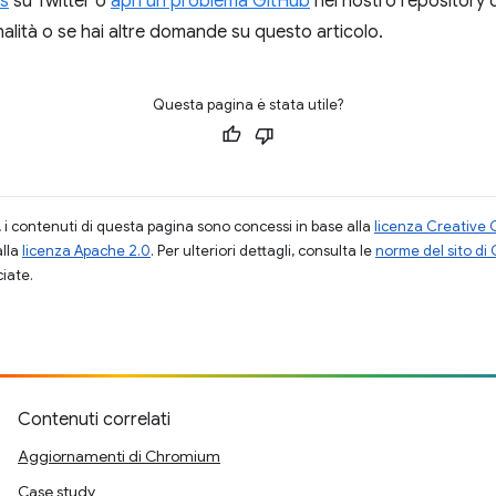
s
su Twitter o
apri un problema GitHub
nel nostro repository
alità o se hai altre domande su questo articolo.
Questa pagina è stata utile?
i contenuti di questa pagina sono concessi in base alla
licenza Creative 
alla
licenza Apache 2.0
. Per ulteriori dettagli, consulta le
norme del sito di
ciate.
Contenuti correlati
Aggiornamenti di Chromium
Case study