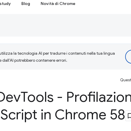
study
Blog
Novità di Chrome
tilizza la tecnologia AI per tradurre i contenuti nella tua lingua
e dall'AI potrebbero contenere errori.
Questa
Dev
Tools - Profilazio
a
Script in Chrome 58