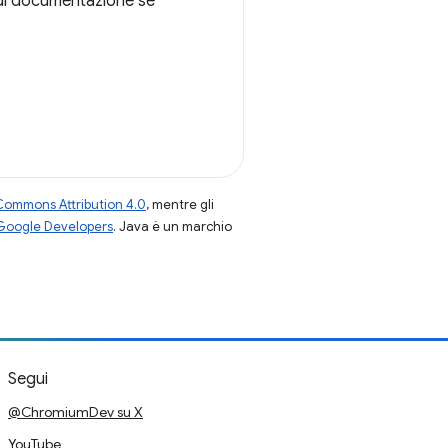
 di documentazione se
Commons Attribution 4.0
, mentre gli
 Google Developers
. Java è un marchio
Segui
@ChromiumDev su X
YouTube