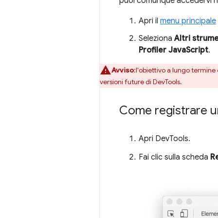
puoi comunque accedervi n
Apri il
menu principale
Seleziona
Altri strume
Profiler JavaScript
.
Avviso
:l'obiettivo a lungo termine
versioni future di DevTools.
Come registrare un
Apri DevTools.
Fai clic sulla scheda
R