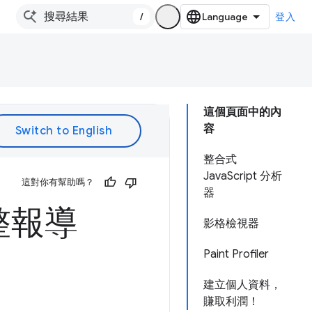
/
登入
這個頁面中的內
容
整合式
JavaScript 分析
這對你有幫助嗎？
器
整報導
影格檢視器
Paint Profiler
建立個人資料，
賺取利潤！