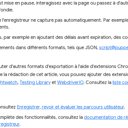
est mise en pause, interagissez avec la page ou passez à d'a
fondie.
 l'enregistreur ne capture pas automatiquement. Par exemple, 
ents.
 par exemple en ajoutant des délais avant expiration, des con
rements dans différents formats, tels que JSON,
script@puppe
ter d'autres formats d'exportation à l'aide d'extensions Ch
 la rédaction de cet article, vous pouvez ajouter des extensio
ghtwatch
,
Testing Library
et
WebdriverIO
. Consultez la
liste c
onsultez
Enregistrer, revoir et évaluer les parcours utilisateur
.
complète des fonctionnalités, consultez la
documentation de ré
registreur
.