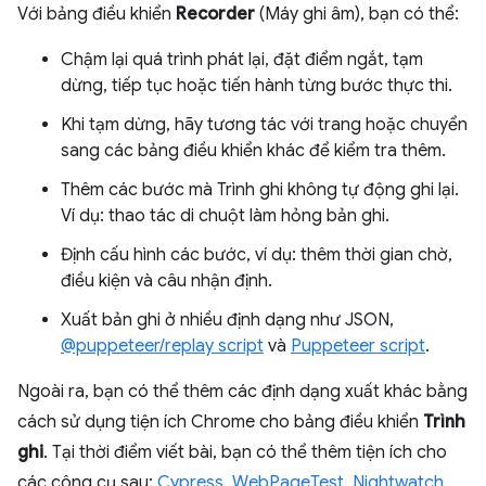
Với bảng điều khiển
Recorder
(Máy ghi âm), bạn có thể:
Chậm lại quá trình phát lại, đặt điểm ngắt, tạm
dừng, tiếp tục hoặc tiến hành từng bước thực thi.
Khi tạm dừng, hãy tương tác với trang hoặc chuyển
sang các bảng điều khiển khác để kiểm tra thêm.
Thêm các bước mà Trình ghi không tự động ghi lại.
Ví dụ: thao tác di chuột làm hỏng bản ghi.
Định cấu hình các bước, ví dụ: thêm thời gian chờ,
điều kiện và câu nhận định.
Xuất bản ghi ở nhiều định dạng như JSON,
@puppeteer/replay script
và
Puppeteer script
.
Ngoài ra, bạn có thể thêm các định dạng xuất khác bằng
cách sử dụng tiện ích Chrome cho bảng điều khiển
Trình
ghi
. Tại thời điểm viết bài, bạn có thể thêm tiện ích cho
các công cụ sau:
Cypress
,
WebPageTest
,
Nightwatch
,