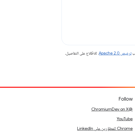
جب
ترخيص Apache 2.0‏
. للاطّلاع على التفاصيل،
Follow
@ChromiumDev on X
YouTube
Chrome للمطوّرين على LinkedIn