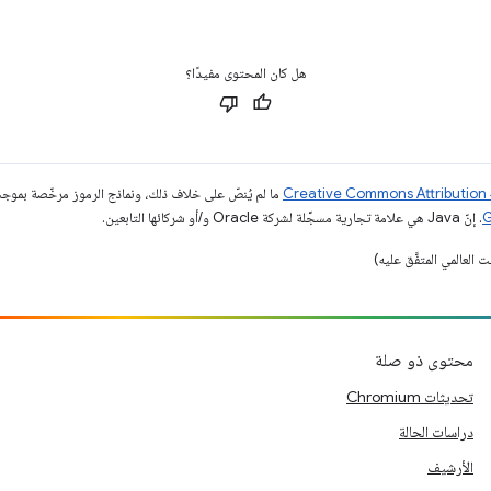
هل كان المحتوى مفيدًا؟
ما لم يُنصّ على خلاف ذلك، ونماذج الرموز مرخّصة بمو
. إنّ Java هي علامة تجارية مسجَّلة لشركة Oracle و/أو شركائها التابعين.
محتوى ذو صلة
تحديثات Chromium
دراسات الحالة
الأرشيف