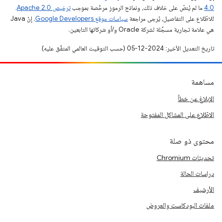
4.0‏
ما لم يُنصّ على خلاف ذلك، ونماذج الرموز مرخّصة بموجب
ترخيص Apache 2.0‏
.
للاطّلاع على التفاصيل، يُرجى مراجعة
سياسات موقع Google Developers‏
. إنّ Java
هي علامة تجارية مسجَّلة لشركة Oracle و/أو شركائها التابعين.
تاريخ التعديل الأخير: 2024-12-05 (حسب التوقيت العالمي المتفَّق عليه)
مساهمة
الإبلاغ عن خطأ
الاطّلاع على المشاكل المفتوحة
محتوى ذو صلة
تحديثات Chromium
دراسات الحالة
الأرشيف
ملفات البودكاست والعروض