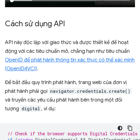
Cách sử dụng API
API này độc lập với giao thức và được thiết kế để hoạt
động với các tiêu chuẩn mở, chẳng hạn như tiêu chuẩn
OpenID để phát hành thông tin xác thực có thể xác minh
(OpenID4VCI)
.
Để bắt đầu quy trình phát hành, trang web của đơn vị
phát hành phải gọi
navigator.credentials.create()
và truyền các yêu cầu phát hành bên trong một đối
tượng
digital
, ví dụ:
// Check if the browser supports Digital Credentials 
if
(
window
.
DigitalCredential
 && 
DigitalCredential
.
us