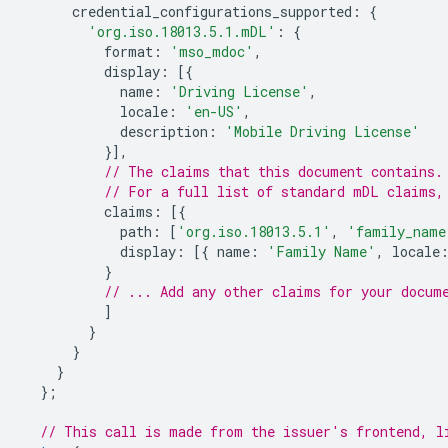
credential_configurations_supported
:
{
'org.iso.18013.5.1.mDL'
:
{
format
:
'mso_mdoc'
,
display
:
[{
name
:
'Driving License'
,
locale
:
'en-US'
,
description
:
'Mobile Driving License'
}],
// The claims that this document contains.
// For a full list of standard mDL claims,
claims
:
[{
path
:
[
'org.iso.18013.5.1'
,
'family_name
display
:
[{
name
:
'Family Name'
,
locale
}
// ... Add any other claims for your docum
]
}
}
}
};
// This call is made from the issuer's frontend, l