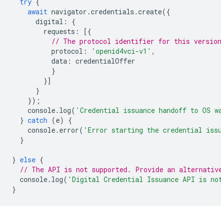
try
{
await
navigator
.
credentials
.
create
({
digital
:
{
requests
:
[{
// The protocol identifier for this versio
protocol
:
'openid4vci-v1'
,
data
:
credentialOffer
}
}]
}
});
console
.
log
(
'Credential issuance handoff to OS w
}
catch
(
e
)
{
console
.
error
(
'Error starting the credential iss
}
}
else
{
// The API is not supported. Provide an alternativ
console
.
log
(
'Digital Credential Issuance API is no
}