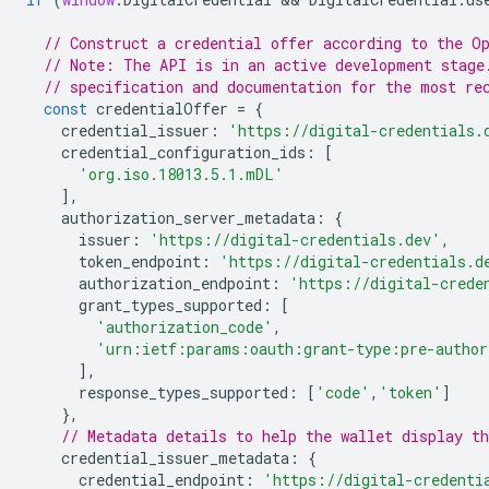
// Construct a credential offer according to the O
// Note: The API is in an active development stage
// specification and documentation for the most re
const
credentialOffer
=
{
credential_issuer
:
'https://digital-credentials.
credential_configuration_ids
:
[
'org.iso.18013.5.1.mDL'
],
authorization_server_metadata
:
{
issuer
:
'https://digital-credentials.dev'
,
token_endpoint
:
'https://digital-credentials.d
authorization_endpoint
:
'https://digital-crede
grant_types_supported
:
[
'authorization_code'
,
'urn:ietf:params:oauth:grant-type:pre-author
],
response_types_supported
:
[
'code'
,
'token'
]
},
// Metadata details to help the wallet display th
credential_issuer_metadata
:
{
credential_endpoint
:
'https://digital-credenti