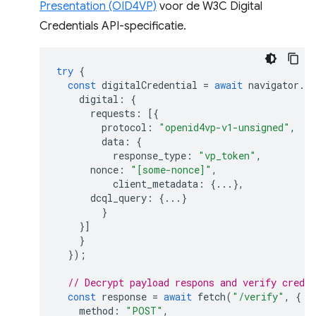
Presentation (OID4VP)
voor de W3C Digital
Credentials API-specificatie.
try
{
const
digitalCredential
=
await
navigator
.
cr
digital
:
{
requests
:
[{
protocol
:
"openid4vp-v1-unsigned"
,
data
:
{
response_type
:
"vp_token"
,
nonce
:
"[some-nonce]"
,
client_metadata
:
{...},
dcql_query
:
{...}
}
}]
}
});
// Decrypt payload respons and verify creden
const
response
=
await
fetch
(
"/verify"
,
{
method
:
"POST"
,