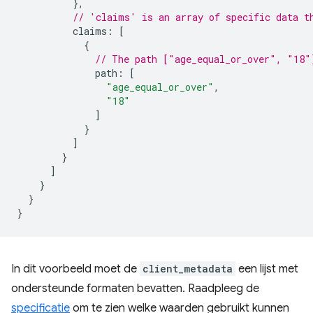
},
// 'claims' is an array of specific data t
claims
:
[
{
// The path ["age_equal_or_over", "18"
path
:
[
"age_equal_or_over"
,
"18"
]
}
]
}
]
}
}
}
In dit voorbeeld moet de
client_metadata
een lijst met
ondersteunde formaten bevatten. Raadpleeg de
specificatie
om te zien welke waarden gebruikt kunnen