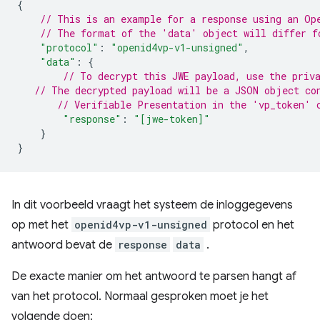
{
// This is an example for a response using an Op
// The format of the 'data' object will differ f
"protocol"
:
"openid4vp-v1-unsigned"
,
"data"
:
{
// To decrypt this JWE payload, use the priv
// The decrypted payload will be a JSON object co
// Verifiable Presentation in the 'vp_token' 
"response"
:
"[jwe-token]"
}
}
In dit voorbeeld vraagt ​​het systeem de inloggegevens
op met het
openid4vp-v1-unsigned
protocol en het
antwoord bevat de
response
data
.
De exacte manier om het antwoord te parsen hangt af
van het protocol. Normaal gesproken moet je het
volgende doen: