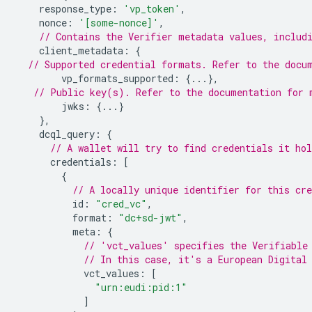
response_type
:
'vp_token'
,
nonce
:
'[some-nonce]'
,
// Contains the Verifier metadata values, includ
client_metadata
:
{
// Supported credential formats. Refer to the docu
vp_formats_supported
:
{...},
// Public key(s). Refer to the documentation for 
jwks
:
{...}
},
dcql_query
:
{
// A wallet will try to find credentials it ho
credentials
:
[
{
// A locally unique identifier for this cre
id
:
"cred_vc"
,
format
:
"dc+sd-jwt"
,
meta
:
{
// 'vct_values' specifies the Verifiable
// In this case, it's a European Digital
vct_values
:
[
"urn:eudi:pid:1"
]