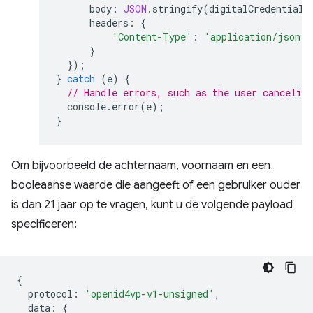
body
:
JSON
.
stringify
(
digitalCredential
.
headers
:
{
'Content-Type'
:
'application/json'
}
});
}
catch
(
e
)
{
// Handle errors, such as the user canceling
console
.
error
(
e
);
}
Om bijvoorbeeld de achternaam, voornaam en een
booleaanse waarde die aangeeft of een gebruiker ouder
is dan 21 jaar op te vragen, kunt u de volgende payload
specificeren:
{
protocol
:
'openid4vp-v1-unsigned'
,
data
:
{