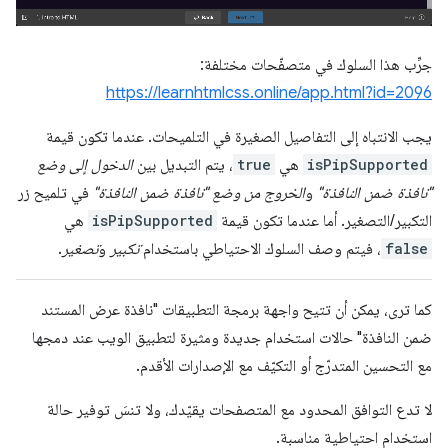
جرِّب هذا السلوك في متصفّحات مختلفة:
https://learnhtmlcss.online/app.html?id=2096
يجب الانتباه إلى التفاصيل الصغيرة في التلميحات. عندما تكون قيمة
isPipSupported
هي
true
، يتم التبديل بين
الدخول إلى وضع
"نافذة ضمن النافذة"
و
الخروج من وضع "نافذة ضمن النافذة"
في تلميح زر
التكبير/التصغير. أما عندما تكون قيمة
isPipSupported
هي
false
، فيتم وصف السلوك الاحتياطي باستخدام
تكبير
و
تصغير
.
كما ترى، يمكن أن تتيح واجهة برمجة التطبيقات "نافذة عرض المستند
ضمن النافذة" حالات استخدام جديدة ومثيرة لتطبيق الويب عند دمجها
مع التحسين المتدرّج أو التكيّف مع الإصدارات الأقدم.
لا تدع التوافق المحدود مع المتصفحات يقيّدك، ولا تنسَ توفير حالة
استخدام احتياطية مناسبة.