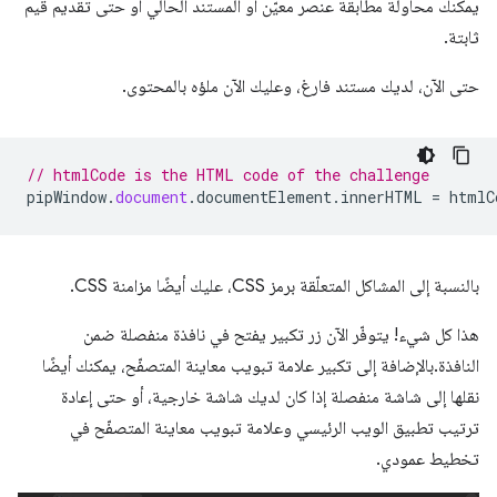
يمكنك محاولة مطابقة عنصر معيّن أو المستند الحالي أو حتى تقديم قيم
ثابتة.
حتى الآن، لديك مستند فارغ، وعليك الآن ملؤه بالمحتوى.
// htmlCode is the HTML code of the challenge
pipWindow
.
document
.
documentElement
.
innerHTML
=
htmlC
بالنسبة إلى المشاكل المتعلّقة برمز CSS، عليك أيضًا مزامنة CSS.
هذا كل شيء! يتوفّر الآن زر تكبير يفتح في نافذة منفصلة ضمن
النافذة.بالإضافة إلى تكبير علامة تبويب معاينة المتصفّح، يمكنك أيضًا
نقلها إلى شاشة منفصلة إذا كان لديك شاشة خارجية، أو حتى إعادة
ترتيب تطبيق الويب الرئيسي وعلامة تبويب معاينة المتصفّح في
تخطيط عمودي.