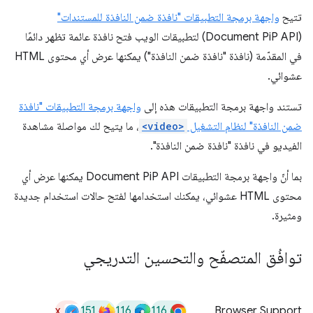
تتيح
واجهة برمجة التطبيقات "نافذة ضمن النافذة للمستندات"
(Document PiP API) لتطبيقات الويب فتح نافذة عائمة تظهر دائمًا
في المقدّمة (نافذة "نافذة ضمن النافذة") يمكنها عرض أي محتوى HTML
عشوائي.
تستند واجهة برمجة التطبيقات هذه إلى
واجهة برمجة التطبيقات "نافذة
ضمن النافذة" لنظام التشغيل
<video>
، ما يتيح لك مواصلة مشاهدة
الفيديو في نافذة "نافذة ضمن النافذة".
بما أنّ واجهة برمجة التطبيقات Document PiP API يمكنها عرض أي
محتوى HTML عشوائي، يمكنك استخدامها لفتح حالات استخدام جديدة
ومثيرة.
توافُق المتصفّح والتحسين التدريجي
x
151
116
116
Browser Support