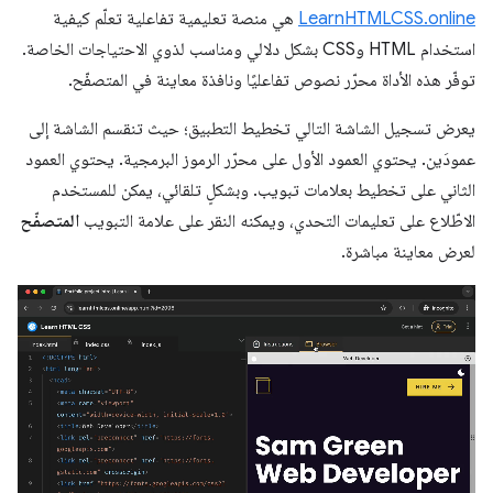
LearnHTMLCSS.online
هي منصة تعليمية تفاعلية تعلّم كيفية
استخدام HTML وCSS بشكل دلالي ومناسب لذوي الاحتياجات الخاصة.
توفّر هذه الأداة محرّر نصوص تفاعليًا ونافذة معاينة في المتصفّح.
يعرض تسجيل الشاشة التالي تخطيط التطبيق؛ حيث تنقسم الشاشة إلى
عمودَين. يحتوي العمود الأول على محرّر الرموز البرمجية. يحتوي العمود
الثاني على تخطيط بعلامات تبويب. وبشكلٍ تلقائي، يمكن للمستخدم
الاطّلاع على تعليمات التحدي، ويمكنه النقر على علامة التبويب
المتصفّح
لعرض معاينة مباشرة.