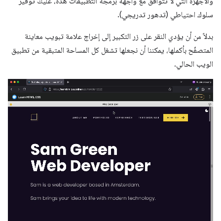
والأجهزة التي لا تتوافق مع واجهة برمجة التطبيقات هذه، عليك توفير
سلوك احتياطي (تدهور تدريجي).
بدلاً من أن يؤدي النقر على زر التكبير إلى إخراج علامة تبويب معاينة
المتصفّح بأكملها، يمكننا أن نجعلها تشغل كل المساحة المتبقية من تطبيق
الويب الحالي.