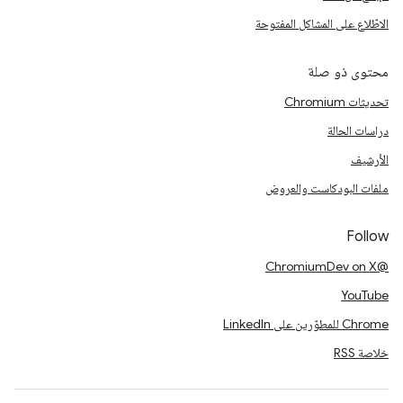
الاطّلاع على المشاكل المفتوحة
محتوى ذو صلة
تحديثات Chromium
دراسات الحالة
الأرشيف
ملفات البودكاست والعروض
Follow
@ChromiumDev on X
YouTube
Chrome للمطوّرين على LinkedIn
خلاصة RSS