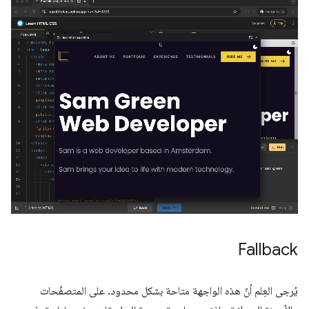
Fallback
يُرجى العِلم أنّ هذه الواجهة متاحة بشكل محدود. على المتصفّحات