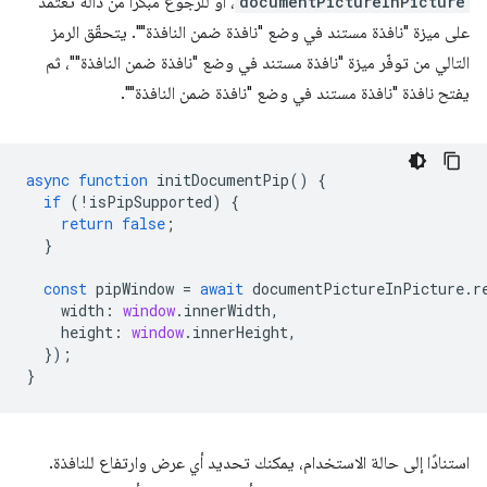
documentPictureInPicture
، أو للرجوع مبكرًا من دالة تعتمد
على ميزة "نافذة مستند في وضع "نافذة ضمن النافذة"". يتحقّق الرمز
التالي من توفّر ميزة "نافذة مستند في وضع "نافذة ضمن النافذة""، ثم
يفتح نافذة "نافذة مستند في وضع "نافذة ضمن النافذة"".
async
function
initDocumentPip
()
{
if
(
!
isPipSupported
)
{
return
false
;
}
const
pipWindow
=
await
documentPictureInPicture
.
r
width
:
window
.
innerWidth
,
height
:
window
.
innerHeight
,
});
}
استنادًا إلى حالة الاستخدام، يمكنك تحديد أي عرض وارتفاع للنافذة.