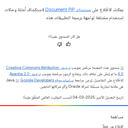
يمكنك الاطّلاع على
مستندات Document PiP
لاستكشاف أمثلة وحالات
استخدام مختلفة لواجهة برمجة التطبيقات هذه.
هل كان المحتوى مفيدًا؟
إنّ محتوى هذه الصفحة مرخّص بموجب
ترخيص Creative Commons Attribution
4.0‏
ما لم يُنصّ على خلاف ذلك، ونماذج الرموز مرخّصة بموجب
ترخيص Apache 2.0‏
.
للاطّلاع على التفاصيل، يُرجى مراجعة
سياسات موقع Google Developers‏
. إنّ Java
هي علامة تجارية مسجَّلة لشركة Oracle و/أو شركائها التابعين.
تاريخ التعديل الأخير: 2025-03-04 (حسب التوقيت العالمي المتفَّق عليه)
مساهمة
الإبلاغ عن خطأ