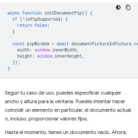
async
function
initDocumentPip
()
{
if
(
!
isPipSupported
)
{
return
false
;
}
const
pipWindow
=
await
documentPictureInPicture
.
r
width
:
window
.
innerWidth
,
height
:
window
.
innerHeight
,
});
}
Según tu caso de uso, puedes especificar cualquier
ancho y altura para la ventana. Puedes intentar hacer
coincidir un elemento en particular, el documento actual
o, incluso, proporcionar valores fijos.
Hasta el momento, tienes un documento vacío. Ahora,