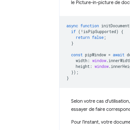
le Picture-in-picture de do
async
function
initDocument
if
(
!
isPipSupported
)
{
return
false
;
}
const
pipWindow
=
await
d
width
:
window
.
innerWidt
height
:
window
.
innerHei
});
}
Selon votre cas d'utilisatio
essayer de faire correspond
Pour l'instant, votre docum