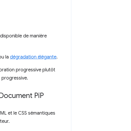
 disponible de manière
u la
dégradation élégante
.
ioration progressive plutôt
 progressive.
I Document Pi
P
HTML et le CSS sémantiques
teur.