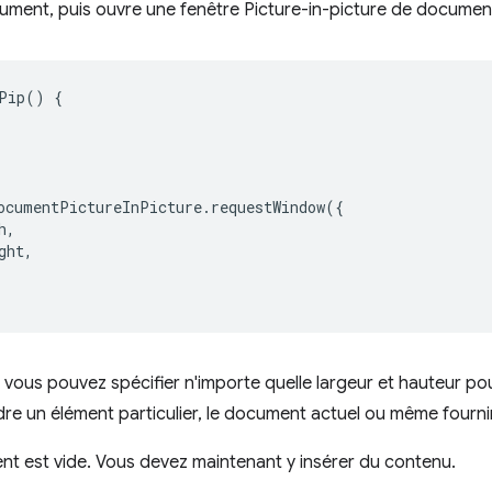
cument, puis ouvre une fenêtre Picture-in-picture de documen
Pip
()
{
ocumentPictureInPicture
.
requestWindow
({
h
,
ght
,
n, vous pouvez spécifier n'importe quelle largeur et hauteur p
re un élément particulier, le document actuel ou même fournir
ent est vide. Vous devez maintenant y insérer du contenu.