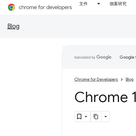
文件
個案研究
Blog
Goog
Chrome for Developers
Blog
Chrom