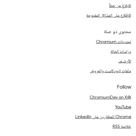
الإبلاغ عن خطأ
الاطّلاع على المشاكل المفتوحة
محتوى ذو صلة
تحديثات Chromium
دراسات الحالة
الأرشيف
ملفات البودكاست والعروض
Follow
@ChromiumDev on X
YouTube
Chrome للمطوّرين على LinkedIn
خلاصة RSS