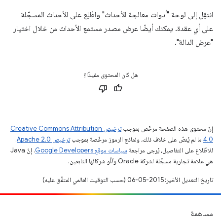
انتقِل إلى لوحة "أدوات معالجة الأحداث" واطّلِع على الأحداث المسجّلة
على أي عقدة. يمكنك أيضًا عرض مصدر مستمع الأحداث من خلال اختيار
"عرض الدالة".
هل كان المحتوى مفيدًا؟
إنّ محتوى هذه الصفحة مرخّص بموجب
ترخيص Creative Commons Attribution
4.0‏
ما لم يُنصّ على خلاف ذلك، ونماذج الرموز مرخّصة بموجب
ترخيص Apache 2.0‏
.
للاطّلاع على التفاصيل، يُرجى مراجعة
سياسات موقع Google Developers‏
. إنّ Java
هي علامة تجارية مسجَّلة لشركة Oracle و/أو شركائها التابعين.
تاريخ التعديل الأخير: 2015-05-06 (حسب التوقيت العالمي المتفَّق عليه)
مساهمة