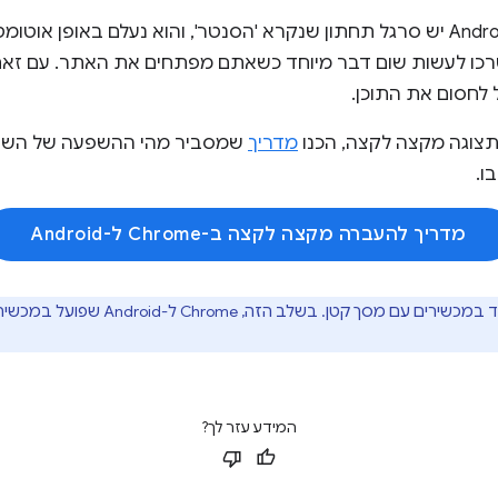
בגרסה 135 של Chrome ל-Android יש סרגל תחתון שנקרא 'הסנטר', והוא נעלם בא
כו לעשות שום דבר מיוחד כשאתם מפתחים את האתר. עם זאת
 לחסום את התוכן.
צוגה מקצה לקצה, הכנו
מדריך
שמסביר מהי ההשפעה של השינו
ו.
מדריך להעברה מקצה לקצה ב-Chrome ל-Android
השינוי ב-Chrome 135 מתמקד במכשירים ע
המידע עזר לך?