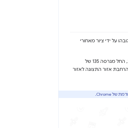
ו על ידי ציור מאחורי
לפני גרסה 135 של Chrome, התצוגה של Chrome ב-Android לא הייתה מקצה לקצה. עם זאת, החל מגרסה 135 של
 על ידי הרחבת אזור התצוגה לאזור
של Chrome.