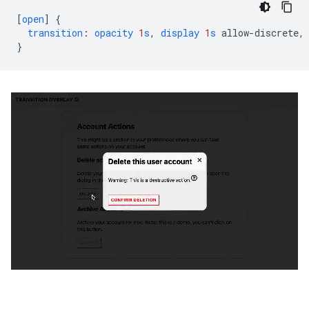
[
open
]
{
transition
:
opacity
1
s
,
display
1
s
allow-discrete
,
}