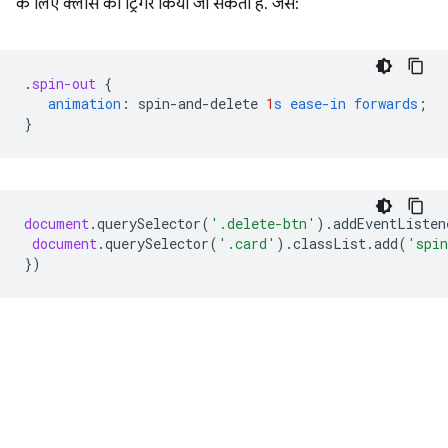
के लिए क्लास को ट्रिगर किया जा सकता है. जैसे:
.
spin-out
{
animation
:
spin-and-delete
1
s
ease-in
forwards
;
}
document
.
querySelector
(
'.delete-btn'
).
addEventListen
document
.
querySelector
(
'.card'
).
classList
.
add
(
'spin
})