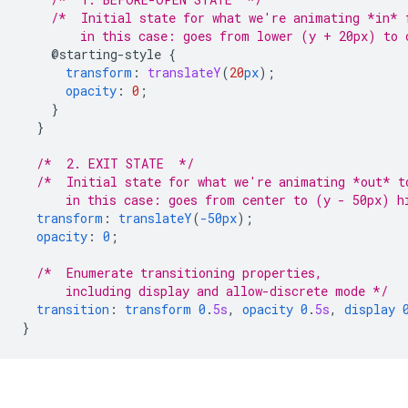
/*  Initial state for what we're animating *in* 
        in this case: goes from lower (y + 20px) to 
@starting-style
{
transform
:
translateY
(
20
px
);
opacity
:
0
;
}
}
/*  2. EXIT STATE  */
/*  Initial state for what we're animating *out* t
      in this case: goes from center to (y - 50px) h
transform
:
translateY
(
-50px
);
opacity
:
0
;
/*  Enumerate transitioning properties, 
      including display and allow-discrete mode */
transition
:
transform
0
.
5s
,
opacity
0
.
5s
,
display
}