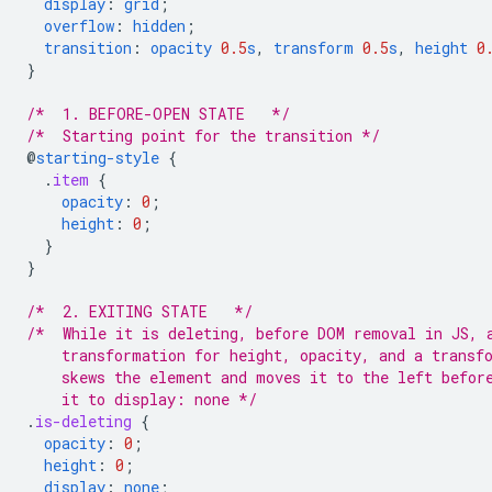
display
:
grid
;
overflow
:
hidden
;
transition
:
opacity
0.5
s
,
transform
0.5
s
,
height
0
}
/*  1. BEFORE-OPEN STATE   */
/*  Starting point for the transition */
@
starting-style
{
.
item
{
opacity
:
0
;
height
:
0
;
}
}
/*  2. EXITING STATE   */
/*  While it is deleting, before DOM removal in JS, 
    transformation for height, opacity, and a transf
    skews the element and moves it to the left befor
    it to display: none */
.
is-deleting
{
opacity
:
0
;
height
:
0
;
display
:
none
;