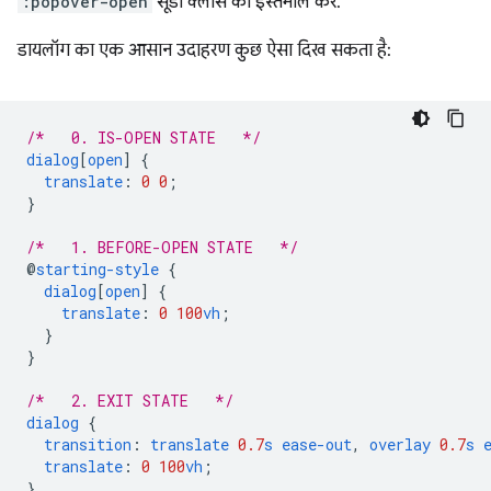
:popover-open
सूडो क्लास का इस्तेमाल करें.
डायलॉग का एक आसान उदाहरण कुछ ऐसा दिख सकता है:
/*   0. IS-OPEN STATE   */
dialog
[
open
]
{
translate
:
0
0
;
}
/*   1. BEFORE-OPEN STATE   */
@
starting-style
{
dialog
[
open
]
{
translate
:
0
100
vh
;
}
}
/*   2. EXIT STATE   */
dialog
{
transition
:
translate
0.7
s
ease-out
,
overlay
0.7
s
translate
:
0
100
vh
;
}