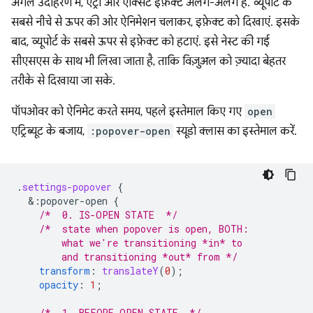
अगले उदाहरण में, एंट्री और एक्सिट इफ़ेक्ट अलग-अलग हैं. व्यूपोर्ट के
सबसे नीचे से ऊपर की ओर ऐनिमेशन चलाकर, इफ़ेक्ट को दिखाएं. इसके
बाद, व्यूपोर्ट के सबसे ऊपर से इफ़ेक्ट को हटाएं. इसे नेस्ट की गई
सीएसएस के साथ भी लिखा जाता है, ताकि विज़ुअल को ज़्यादा बेहतर
तरीके से दिखाया जा सके.
पॉपओवर को ऐनिमेट करते समय, पहले इस्तेमाल किए गए
open
एट्रिब्यूट के बजाय,
:popover-open
स्यूडो क्लास का इस्तेमाल करें.
.
settings-popover
{
&
:popover-open
{
/*  0. IS-OPEN STATE  */
/*  state when popover is open, BOTH:
        what we're transitioning *in* to 
        and transitioning *out* from */
transform
:
translateY
(
0
);
opacity
:
1
;
/*  1. BEFORE-OPEN STATE  */