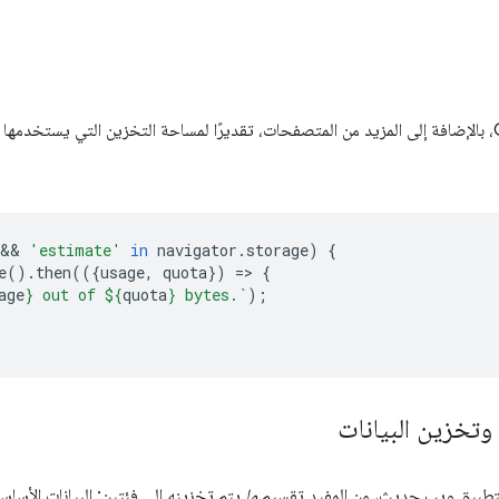
يعرض الآن الإصدار 61 من Chrome، بالإضافة إلى المزيد من المتصفحات، تقديرًا لمساحة التخزين التي 
 && 
'estimate'
in
navigator
.
storage
)
{
e
().
then
(({
usage
,
quota
})
=
>
{
age
}
 out of 
${
quota
}
 bytes.`
);
وتخزين البيانات
 لتطبيق ويب حديث، من المفيد تقسيم
ما
يتم تخزينه إلى فئتين: البيانات الأساس