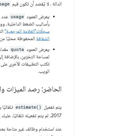
الدالة . لا يُقصد أن تكون قيم
sage
يعرض العمود
usage
عدد ا
بأساليب الضغط الداخلية، وو
سجلّات"العلامة المرجعية"
الت
الشفافة
المحفوظة محليًا من 
يعرض العمود
quota
مقدار 
لمساحة التخزين، بالإضافة إلى
تكتب التطبيقات الأخرى على ا
الويب.
الحاضر: رصد الميزات وا
يتم تفعيل
estimate()
تلقائيًا بدءًا من ا
2017، لم يتم تفعيله تلقائيًا. عليك
ت
عند استخدام وظائف غير متاحة بعد