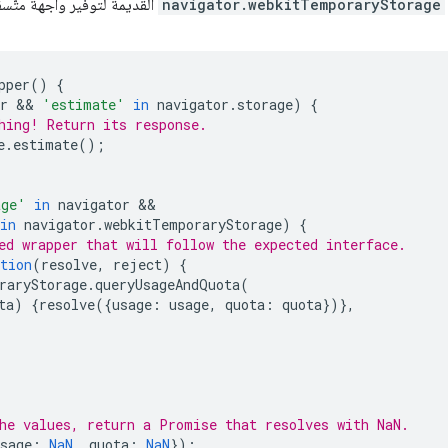
navigator.webkitTemporaryStorage
القديمة لتوفير واجهة متّسق
pper
()
{
r
 && 
'estimate'
in
navigator
.
storage
)
{
hing! Return its response.
e
.
estimate
();
age'
in
navigator
in
navigator
.
webkitTemporaryStorage
)
{
ed wrapper that will follow the expected interface.
tion
(
resolve
,
reject
)
{
raryStorage
.
queryUsageAndQuota
(
ta
)
{
resolve
({
usage
:
usage
,
quota
:
quota
})},
he values, return a Promise that resolves with NaN.
sage
:
NaN
,
quota
:
NaN
});