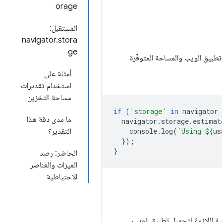
orage
المستقبل:
navigator.stora
ge
يستخدمها تطبيق الويب والمساحة المتوفّرة
أمثلة على
استخدام تقديرات
مساحة التخزين
if
(
'storage'
in
navigator
ما مدى دقة هذا
navigator
.
storage
.
estimat
us
${
`Using 
(
log
.
console
التقدير؟
});
}
الحاضر: رصد
الميزات والعناصر
الاحتياطية
ية اللازمة لتحميل تطبيق الويب