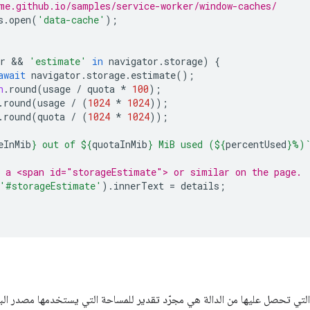
me.github.io/samples/service-worker/window-caches/
s
.
open
(
'data-cache'
);
r
 && 
'estimate'
in
navigator
.
storage
)
{
await
navigator
.
storage
.
estimate
();
h
.
round
(
usage
/
quota
*
100
);
.
round
(
usage
/
(
1024
*
1024
));
.
round
(
quota
/
(
1024
*
1024
));
eInMib
}
 out of 
${
quotaInMib
}
 MiB used (
${
percentUsed
}
%)
 a <span id="storageEstimate"> or similar on the page.
'#storageEstimate'
).
innerText
=
details
;
التي تحصل عليها من الدالة هي مجرّد تقدير للمساحة التي يستخدمها مصدر البي