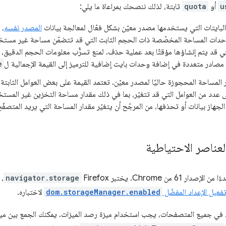
u
أو
quota
ثابتة، لذلك ننصحك بمراعاة ما يلي:
لبايتات التي يستخدمها مصدر معيّن بشكل فعّال لمعالجة بيانات
المصدر نفسه
، 
حدات المساحة المخصّصة ذات الحجم الثابت التي قد تتضمّن مساحة غير مستخد
ي قد يتم إنشاؤها مؤقتًا بعد عملية حذف. لمنع تسرُّب معلومات الحجم الدقيق،
مصادر متعددة في إضافة وحدات بايت إضافية للترميز إلى القيمة الإجمالية ل
e
المساحة المحجوزة حاليًا لمصدر معيّن. تعتمد القيمة على بعض العوامل الثابتة،
 عدد من العوامل التي قد تتغيّر، بما في ذلك مقدار مساحة التخزين غير المستخدَم
لجهاز بيانات أو تحذفها، من المرجّح أن يتغيّر مقدار المساحة التي يريد المت
لعناصر الاحتياطية
لإصدار 61 من Chrome. يختبر Firefox
navigator.storage
، 
فعيل الإعداد المفضّل
dom.storageManager.enabled
لاختباره.
 في جميع المتصفحات، يجب استخدام ميزة رصد الميزات. يمكنك الجمع بين مي