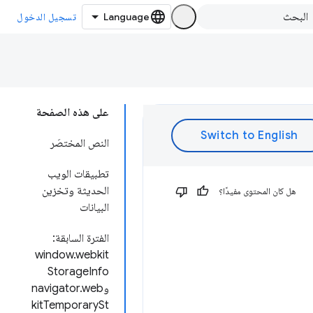
تسجيل الدخول
على هذه الصفحة
النص المختصَر
تطبيقات الويب
الحديثة وتخزين
هل كان المحتوى مفيدًا؟
البيانات
الفترة السابقة:
window.webkit
StorageInfo
وnavigator.web
kitTemporarySt