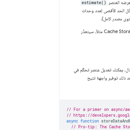
يعرضه العنصر
estimate()
ّل الحد الأقصى لعدد وحدات
توى مصدر كامل).
إذا حاول تطبيق ويب تخزين بيانات كبيرة بما يكفي لتجاوز حصة مصدر معيّن باستخدام IndexedDB أو Cache Storage API مثلاً، سيتعذّر
ثال، يمكنك تعديل عنصر تحكّم في
عد ذلك توفير واجهة تتيح
// For a primer on async/aw
// https://developers.googl
async
function
storeDataAnd
// Pro-tip: The Cache Sto