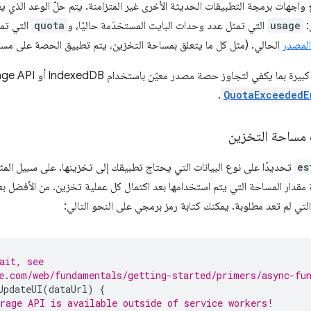
 واجهات برمجة التطبيقات الحديثة الأخرى غير المتزامنة. يتم حلّ الوعد الذي 
:
usage
التي تمثل عدد وحدات البايت المستخدَمة حاليًا، و
quota
التي تمث
المصدر
الحالي. (مثل كل ما يتعلق بمساحة التخزين، يتم تطبيق الحصة على مس
.
QuotaExceededE
 مساحة التخزين
es
تحديدًا على نوع البيانات التي يحتاج تطبيقك إلى تخزينها. على سبيل الم
قدار المساحة التي يتم استخدامها بعد اكتمال كل عملية تخزين. من الأفضل ب
لتي لم تعد مطلوبة. يمكنك كتابة رمز برمجي على النحو التالي:
ait, see
e.com/web/fundamentals/getting-started/primers/async-fu
UpdateUI
(
dataUrl
)
{
rage API is available outside of service workers!