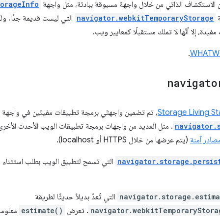
ن الاستكشاف الذاتي من خلال واجهة مسبوقة ببادئة، مثل واجهة
torageInfo
ة
navigator.webkitTemporaryStorage
التي ليست قديمة جدًا، ولكن
يدة، إلا أنّها لا تملك مستقبلًا كمعايير ويب.
.
navigato
Storage Living S
، تم تضمين واجهتَي برمجة تطبيقات مفيتَين في واجهة
navigator.
. مثل العديد من واجهات برمجة تطبيقات الويب الأحدث الأخرى، 
مصادر آمنة
(يتم عرضها من خلال HTTPS أو localhost).
navigator.storage.persis
التي تسمح لتطبيق الويب بطلب استثناء 
navigator.storage.estima
التي تُعدّ بديلاً حديثًا لطريقة
navigator.webkitTemporaryStora
. تعرض
estimate()
معلوما