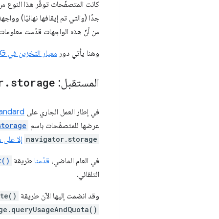
كانت المتصفّحات توفّر هذا النوع م
جدًا (والتي تم إيقافها نهائيًا) وواجه
من أنّ هذه الواجهات قدّمت معلومات مف
وهنا يأتي دور
معيار التخزين في WHATWG
المستقبل:
storage
.
r
في إطار العمل الجاري على
tandard
عرضها للمتصفّحات باسم
storage
navigator.storage
إلا على 
في العام الماضي،
قدّمنا
طريقة
t()
التلقائي.
وقد انضمت إليها الآن طريقة
te()
ge.queryUsageAndQuota()