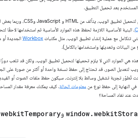
ع المستخدم بعد تحميل التطبيق.
تألف من HTML و JavaScript وCSS، وربما بعض الصور. توفّر
C
، البنية الأساسية اللازمة لحفظ هذه الموارد الأساسية ثم استخدامها لاحقًا لت
 التي تتكامل مع عملية إنشاء تطبيق الويب، مثل مكتبات
Workbox
الجديدة أو 
من البيانات وتعديلها واستخدامها بالكامل).
 هذه هي الموارد التي لا يلزم تحميلها لتحميل تطبيق الويب، ولكن قد تلعب دورًا 
ويب لتعديل الصور، قد تحتاج إلى حفظ نسخة واحدة أو أكثر من صورة على الجه
 كنت تُطوّر تجربة تشغيل وسائط بلا إنترنت، سيكون حفظ ملفات الصوت أو الفيديو
ي النهاية إلى حفظ نوع من
معلومات الحالة
. كيف يمكنك معرفة مقدار المساحة
دث عند نفاد المساحة؟
Stora
webkit
.
window
و
Temporary
webkit
.