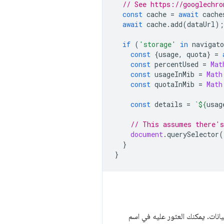
// See https://googlechro
const
cache
=
await
cache
await
cache
.
add
(
dataUrl
);
if
(
'storage'
in
navigato
const
{
usage
,
quota
}
=
const
percentUsed
=
Mat
const
usageInMib
=
Math
const
quotaInMib
=
Math
const
details
=
`
${
usag
// This assumes there's
document
.
querySelector
(
}
}
انات. يمكنك العثور عليه في اسم