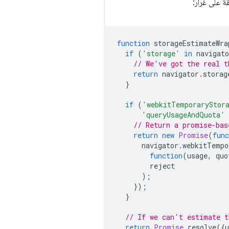
ة على غرار:
function
storageEstimateWra
if
(
'storage'
in
navigato
// We've got the real t
return
navigator
.
storag
}
if
(
'webkitTemporaryStor
'queryUsageAndQuota'
// Return a promise-bas
return
new
Promise
(
func
navigator
.
webkitTempo
function
(
usage
,
quo
reject
);
});
}
// If we can't estimate t
return
Promise
.
resolve
({
u