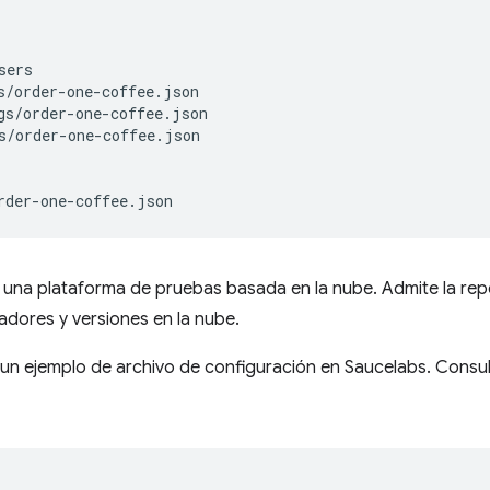
sers
s
/
order
-
one
-
coffee
.
json
gs
/
order
-
one
-
coffee
.
json
s
/
order
-
one
-
coffee
.
json
rder
-
one
-
coffee
.
json
 una plataforma de pruebas basada en la nube. Admite la repe
dores y versiones en la nube.
 un ejemplo de archivo de configuración en Saucelabs. Consul