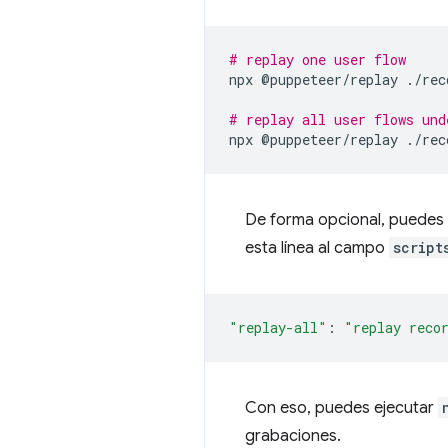
# replay one user flow
npx
@puppeteer/replay
./rec
# replay all user flows und
npx
@puppeteer/replay
De forma opcional, puedes
esta línea al campo
script
"replay-all"
:
"replay reco
Con eso, puedes ejecutar
grabaciones.