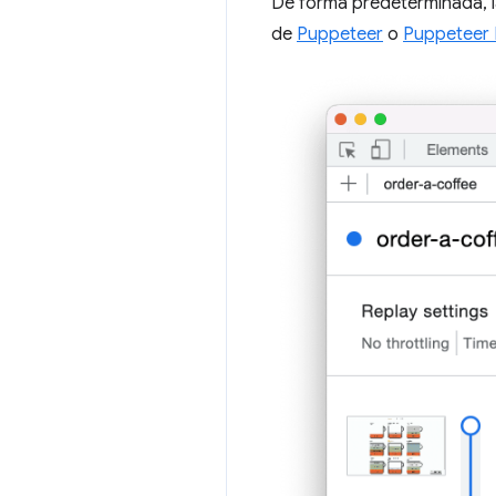
De forma predeterminada, 
de
Puppeteer
o
Puppeteer 