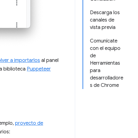
Descarga los
canales de
vista previa
Comunícate
con el equipo
de
lver a importarlos
al panel
Herramientas
La biblioteca
Puppeteer
para
desarrolladore
s de Chrome
jemplo,
proyecto de
rios: