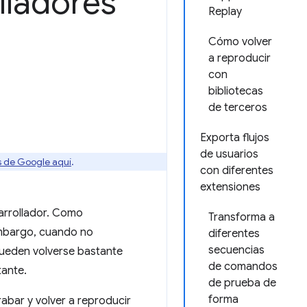
lladores
Replay
Cómo volver
a reproducir
con
bibliotecas
de terceros
Exporta flujos
de usuarios
os de Google aquí
.
con diferentes
extensiones
sarrollador. Como
Transforma a
 embargo, cuando no
diferentes
secuencias
pueden volverse bastante
de comandos
tante.
de prueba de
forma
bar y volver a reproducir