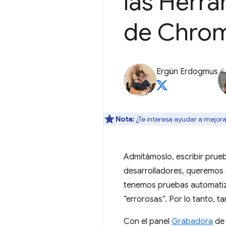
las Herra
de Chro
Ergün Erdogmus
Nota:
¿Te interesa ayudar a mejora
Admitámoslo, escribir prueb
desarrolladores, queremos e
tenemos pruebas automatiza
“errorosas”. Por lo tanto, 
Con el panel
Grabadora
de 