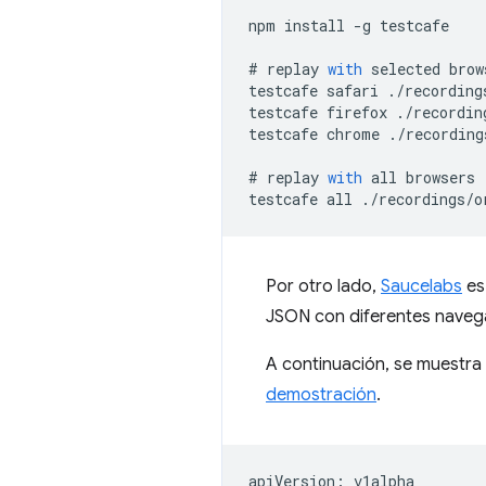
npm
install
-
g
testcafe
#
replay
with
selected
brow
testcafe
safari
.
/
recording
testcafe
firefox
.
/
recordin
testcafe
chrome
.
/
recording
#
replay
with
all
browsers
testcafe
all
.
/
recordings
/
o
Por otro lado,
Saucelabs
es
JSON con diferentes navega
A continuación, se muestra
demostración
.
apiVersion: v1alpha
