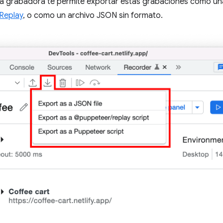
la grabadora te permite exportar estas grabaciones como u
Replay
, o como un archivo JSON sin formato.