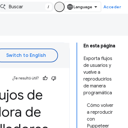
/
Acceder
En esta página
Exporta flujos
de usuarios y
vuelve a
¿Te resultó útil?
reproducirlos
de manera
lujos de
programática
Cómo volver
dora de
a reproducir
con
Puppeteer