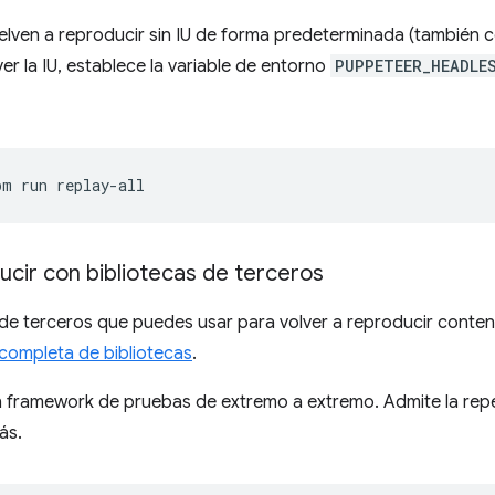
vuelven a reproducir sin IU de forma predeterminada (tambié
ver la IU, establece la variable de entorno
PUPPETEER_HEADLE
pm
run
replay
-
all
cir con bibliotecas de terceros
 de terceros que puedes usar para volver a reproducir conte
a completa de bibliotecas
.
 framework de pruebas de extremo a extremo. Admite la repet
ás.