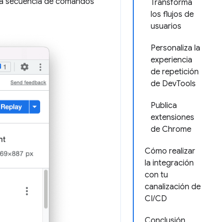
na secuencia de comandos
Transforma
los flujos de
usuarios
Personaliza la
experiencia
de repetición
de DevTools
Publica
extensiones
de Chrome
Cómo realizar
la integración
con tu
canalización de
CI/CD
Conclusión