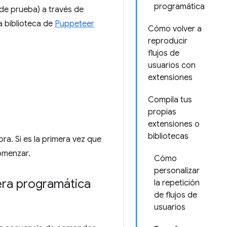
programática
 de prueba) a través de
la biblioteca de
Puppeteer
Cómo volver a
reproducir
flujos de
usuarios con
extensiones
Compila tus
propias
extensiones o
bibliotecas
a. Si es la primera vez que
omenzar.
Cómo
personalizar
era programática
la repetición
de flujos de
usuarios