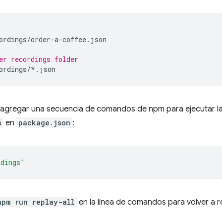
ordings/order-a-coffee.json

er recordings folder
 agregar una secuencia de comandos de npm para ejecutar l
s
en
package.json
:
rdings"
npm run replay-all
en la línea de comandos para volver a r