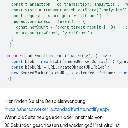
  const transaction = db.transaction("analytics", "r
  const store = transaction.objectStore("analytics")
  const request = store.get("visitCount");
  request.onsuccess = (event) => {
    const newCount = (event.target.result || 0) + 1;
    store.put(newCount, "visitCount");
  };
`
;
document
.
addEventListener
(
"pagehide"
,
()
=
>
{
const
blob
=
new
Blob
([
sharedWorkerScript
],
{
type
const
blobURL
=
URL
.
createObjectURL
(
blob
);
new
SharedWorker
(
blobURL
,
{
extendedLifetime
:
true
});
Hier finden Sie eine Beispielanwendung:
https://sharedworker-extendedlifetime.netlify.app/
.
Wenn die Seite neu geladen oder innerhalb von
30 Sekunden geschlossen und wieder geöffnet wird, ist