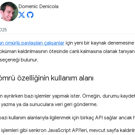
Domenic Denicola
2025
n ömürlü paylaşılan çalışanlar
için yeni bir kaynak denemesine
doküman kaldırılmasının ötesinde canlı kalmasına olanak tanıyan 
seçeneği bulunur.
ömrü özelliğinin kullanım alanı
dan ayrılırken bazı işlemler yapmak ister. Örneğin, durumu kayde
yazma ya da sunuculara veri geri gönderme.
ı kullanım alanlarıyla ilgilenmek için birkaç API sağlar ancak her
işlemleri gibi senkron JavaScript API'leri, mevcut sayfa kald