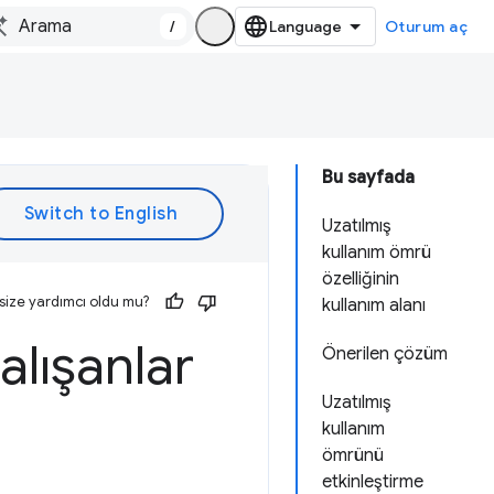
/
Oturum aç
Bu sayfada
Uzatılmış
kullanım ömrü
özelliğinin
size yardımcı oldu mu?
kullanım alanı
alışanlar
Önerilen çözüm
Uzatılmış
kullanım
ömrünü
etkinleştirme