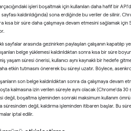
parçacığındaki işleri boşaltmak için kullanılan daha hafif bir API
ayfası kaldırıldığında) sona erdiğinde bu veriler de silinir. Chr
a kısa bir süre daha çalışmaya devam etmesini sağlamak için
or.
ı sayfalar arasında gezinirken paylaşılan çalışanın kapatılıp y
ışanları belge yüklemesi kaldırıldıktan sonra kısa bir süre boyu
iş yaşam süresi önerisi, kullanıcı aynı kaynaklı bir hedefe gitmes
 daha etkin tutmasını önererek bu süreyi uzatır. Böylece, asenkr
ışanların son belge kaldırıldıktan sonra da çalışmaya devam etm
boşta kalmasına izin verilen süreyle aynı olacak (Chrome'da 30 s
si değil, boşaltma işleminden sonraki maksimum kullanım ömrü
ma süresinden değil, kaldırma işleminden itibaren başlar. Bu sür
ar iptal edilir.