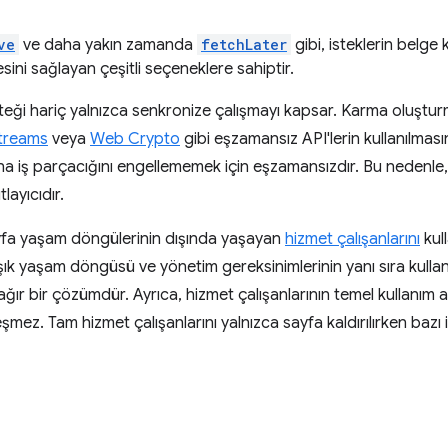
ve
ve daha yakın zamanda
fetchLater
gibi, isteklerin belge 
ni sağlayan çeşitli seçeneklere sahiptir.
teği hariç yalnızca senkronize çalışmayı kapsar. Karma oluştur
treams
veya
Web Crypto
gibi eşzamansız API'lerin kullanılması
 ana iş parçacığını engellememek için eşzamansızdır. Bu nedenle,
layıcıdır.
sayfa yaşam döngülerinin dışında yaşayan
hizmet çalışanlarını
kull
aşık yaşam döngüsü ve yönetim gereksinimlerinin yanı sıra kullanıc
ğır bir çözümdür. Ayrıca, hizmet çalışanlarının temel kullanım ala
mez. Tam hizmet çalışanlarını yalnızca sayfa kaldırılırken bazı 