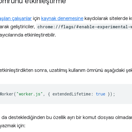
 ömrünü etkinleştirme
şılan çalışanlar
için
kaynak denemesine
kaydolarak sitelerde kul
larak geliştiriciler,
chrome://flags/#enable-experimental-
yıcılarında etkinleştirebilir.
etkinleştirdikten sonra, uzatılmış kullanım ömrünü aşağıdaki şeki
Worker
(
"worker.js"
,
{
extendedLifetime
:
true
});
rı da desteklediğinden bu özellik ayrı bir komut dosyası olmadan d
yazmak için: