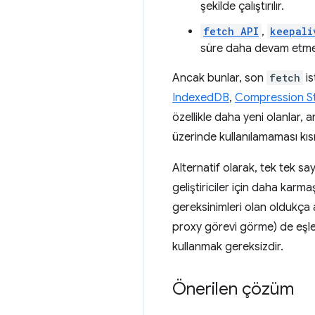
şekilde çalıştırılır.
fetch API
,
keepali
süre daha devam etmesi
Ancak bunlar, son
fetch
is
IndexedDB
,
Compression S
özellikle daha yeni olanlar,
üzerinde kullanılamaması kısıt
Alternatif olarak, tek tek 
geliştiriciler için daha karm
gereksinimleri olan oldukça a
proxy görevi görme) de eşleş
kullanmak gereksizdir.
Önerilen çözüm