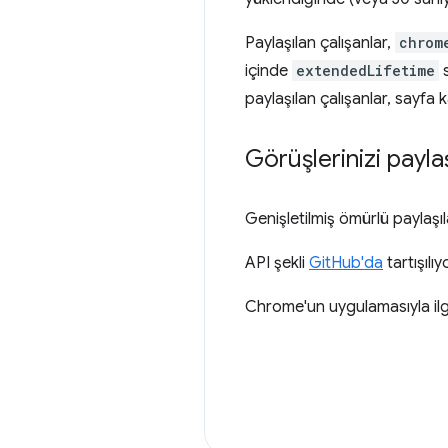
Paylaşılan çalışanlar,
chrom
içinde
extendedLifetime
s
paylaşılan çalışanlar, sayf
Görüşlerinizi payla
Genişletilmiş ömürlü paylaşıla
API şekli
GitHub'da
tartışılı
Chrome'un uygulamasıyla ilgil