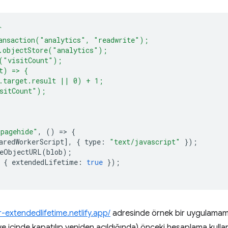
`
ansaction("analytics", "readwrite");
n.objectStore("analytics");
t("visitCount");
t) => {
t.target.result || 0) + 1;
isitCount");
"pagehide"
,
()
=
>
{
aredWorkerScript
],
{
type
:
"text/javascript"
});
eObjectURL
(
blob
);
{
extendedLifetime
:
true
});
-extendedlifetime.netlify.app/
adresinde örnek bir uygulamamı
ye içinde kapatılıp yeniden açıldığında) önceki hesaplama kull