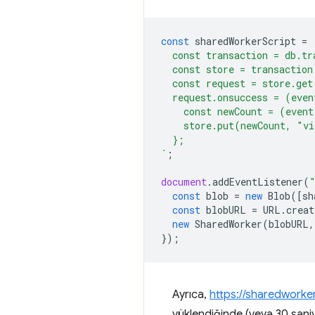
const
sharedWorkerScript
=
  const transaction = db.tr
  const store = transactio
  const request = store.ge
  request.onsuccess = (even
    const newCount = (even
    store.put(newCount, "v
  };
`
;
document
.
addEventListener
(
const
blob
=
new
Blob
([
sh
const
blobURL
=
URL
.
creat
new
SharedWorker
(
blobURL
,
});
Ayrıca,
https://sharedworker
yüklendiğinde (veya 30 sani