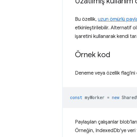
Uzatılmış kullanım
Bu özellik,
uzun ömürlü payla
etkinleştirilebilir. Alternatif o
işaretini kullanarak kendi tara
Örnek kod
Deneme veya özellik flag'ini 
const
myWorker
=
new
Shared
Paylaşılan çalışanlar blob'la
Örneğin, IndexedDb'ye veri 