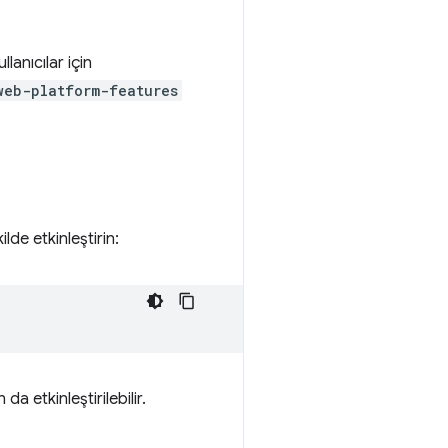
lanıcılar için
web-platform-features
lde etkinleştirin:
a etkinleştirilebilir.