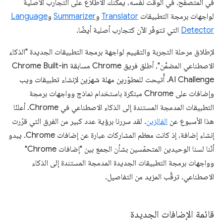
في المتصفّح. في الوقت نفسه، يمكنك الاطّلاع على التجارب الأصلية
لواجهات برمجة التطبيقات
Translator
و
Summarizer
و
Language
Detector
التي تتوفّر الآن كتجارب أصلية أيضًا.
لإطلاق مرحلة التجربة والتقييم لواجهة برمجة التطبيقات الجديدة "الذكاء
الاصطناعي المضمَّن"، أطلق فريق Chrome مسابقة Chrome Built-in
AI Challenge. أُتيحت للمطوّرين مهلة شهرَين لإنشاء تطبيقات ويب
وإضافات على Chrome مبتكرة باستخدام نماذج وواجهات برمجة
التطبيقات المدمجة المستندة إلى الذكاء الاصطناعي في Chrome. أعلنّا
هذا الأسبوع عن
الفائزين
. لقد سررنا برؤية عدد كبير من الفرق التي قرّرت
إنشاء إضافة، إذ كانت معظم المشاركات عبارة عن إضافات Chrome. يبدو
أنّنا لسنا الوحيدين المتحمّسين بشأن الجمع بين "إضافات Chrome"
وواجهات برمجة التطبيقات الجديدة المدمجة المستندة إلى الذكاء
الاصطناعي. ترقَّب المزيد من التفاصيل.
قائمة الإضافات الجديدة