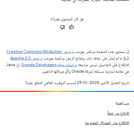
هل كان المحتوى مفيدًا؟
إنّ محتوى هذه الصفحة مرخّص بموجب
ترخيص Creative Commons Attribution
4.0‏
ما لم يُنصّ على خلاف ذلك، ونماذج الرموز مرخّصة بموجب
ترخيص Apache 2.0‏
.
للاطّلاع على التفاصيل، يُرجى مراجعة
سياسات موقع Google Developers‏
. إنّ Java
هي علامة تجارية مسجَّلة لشركة Oracle و/أو شركائها التابعين.
تاريخ التعديل الأخير: 2025-01-29 (حسب التوقيت العالمي المتفَّق عليه)
مساهمة
الإبلاغ عن خطأ
الاطّلاع على المشاكل المفتوحة