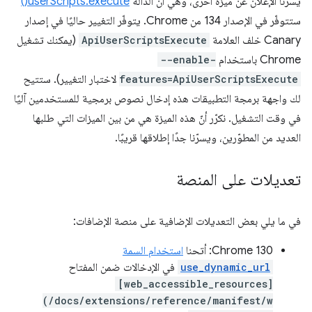
يسرّنا الإعلان عن ميزة أخرى، وهي أنّ الدالة
userScripts.execute()
ستتوفّر في الإصدار 134 من Chrome. يتوفّر التغيير حاليًا في إصدار
Canary خلف العلامة
ApiUserScriptsExecute
(يمكنك تشغيل
Chrome باستخدام
--enable-
features=ApiUserScriptsExecute
لاختبار التغيير). ستتيح
لك واجهة برمجة التطبيقات هذه إدخال نصوص برمجية للمستخدمين آليًا
في وقت التشغيل. نكرّر أنّ هذه الميزة هي من بين الميزات التي طلبها
العديد من المطوّرين، ويسرّنا جدًا إطلاقها قريبًا.
تعديلات على المنصة
في ما يلي بعض التعديلات الإضافية على منصة الإضافات:
‫Chrome 130: أتحنا
استخدام السمة
use_dynamic_url
في الإدخالات ضمن المفتاح
[web_accessible_resources]
(/docs/extensions/reference/manifest/w