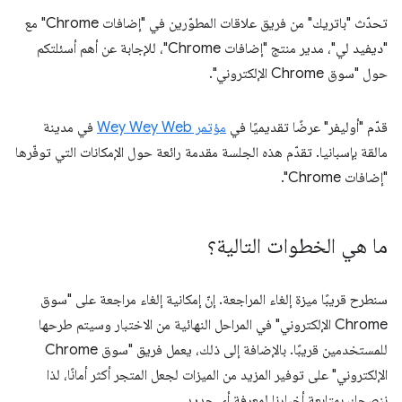
تحدّث "باتريك" من فريق علاقات المطوّرين في "إضافات Chrome" مع
"ديفيد لي"، مدير منتج "إضافات Chrome"، للإجابة عن أهم أسئلتكم
حول "سوق Chrome الإلكتروني".
قدّم "أوليفر" عرضًا تقديميًا في
مؤتمر Wey Wey Web
في مدينة
مالقة بإسبانيا. تقدّم هذه الجلسة مقدمة رائعة حول الإمكانات التي توفّرها
"إضافات Chrome".
ما هي الخطوات التالية؟
سنطرح قريبًا ميزة إلغاء المراجعة. إنّ إمكانية إلغاء مراجعة على "سوق
Chrome الإلكتروني" في المراحل النهائية من الاختبار وسيتم طرحها
للمستخدمين قريبًا. بالإضافة إلى ذلك، يعمل فريق "سوق Chrome
الإلكتروني" على توفير المزيد من الميزات لجعل المتجر أكثر أمانًا، لذا
ننصحك بمتابعة أخبارنا لمعرفة أي جديد.