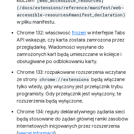
kluczem
[web_accessible_resources]
(/docs/extensions/reference/manifest/web-
accessible-resources#manifest_declaration)
w pliku manifestu.
Chrome 132: właściwość
frozen
w interfejsie Tabs
API wskazuje, czy karta została zamrożona przez
przeglądarkę. Wiadomości wysyłane do
zamrożonych kart będą umieszczane w kolejce i
obsługiwane po odblokowaniu karty.
Chrome 133: rozpakowane rozszerzenia wczytane
ze strony
chrome://extensions
będą włączane
tylko wtedy, gdy włączony jest przełącznik trybu
programisty. Gdy przełącznik jest wyłączony, te
rozszerzenia będą wyłączone.
Chrome 134: reguły deklaratywnego żądania sieci
będą stosowane do żądań głównej ramki zasobów
internetowych inicjowanych przez rozszerzenia
(
więcej informacji
).