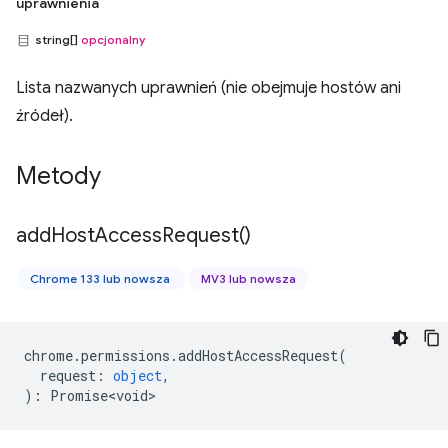
uprawnienia
string[]
opcjonalny
Lista nazwanych uprawnień (nie obejmuje hostów ani
źródeł).
Metody
add
Host
Access
Request(
)
Chrome 133 lub nowsza
MV3 lub nowsza
chrome
.
permissions
.
addHostAccessRequest
(
request
:
object
,
)
:
Promise<void>