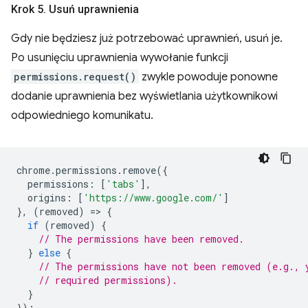
Krok 5
.
Usuń uprawnienia
Gdy nie będziesz już potrzebować uprawnień, usuń je.
Po usunięciu uprawnienia wywołanie funkcji
permissions.request()
zwykle powoduje ponowne
dodanie uprawnienia bez wyświetlania użytkownikowi
odpowiedniego komunikatu.
chrome
.
permissions
.
remove
({
permissions
:
[
'tabs'
],
origins
:
[
'https://www.google.com/'
]
},
(
removed
)
=
>
{
if
(
removed
)
{
// The permissions have been removed.
}
else
{
// The permissions have not been removed (e.g., 
// required permissions).
}
});