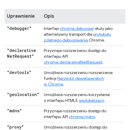
Uprawnienie
Opis
"debugger"
Interfejs
chrome.debugger
służy jako
alternatywny transport dla
protokołu
zdalnego debugowania
Chrome.
"declarative
Przyznaje rozszerzeniu dostęp do
Net
Request"
interfejsu API
chrome.declarativeNetRequest
.
"devtools"
Umożliwia rozszerzeniu rozszerzanie
funkcji
Narzędzi deweloperskich
w Chrome
.
"geolocation"
Umożliwia rozszerzeniu korzystanie
z interfejsu HTML5
geolokalizacji
.
"mdns"
Przyznaje rozszerzeniu dostęp do
interfejsu API
chrome.mdns
.
"proxy"
Umożliwia rozszerzeniu dostęp do