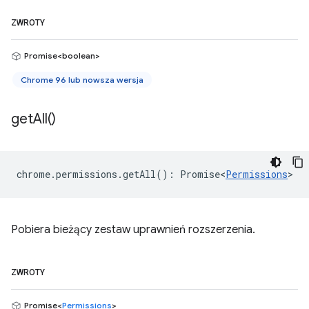
ZWROTY
Promise<boolean>
Chrome 96 lub nowsza wersja
get
All(
)
chrome
.
permissions
.
getAll
()
:
Promise<
Permissions
>
Pobiera bieżący zestaw uprawnień rozszerzenia.
ZWROTY
Promise<
Permissions
>