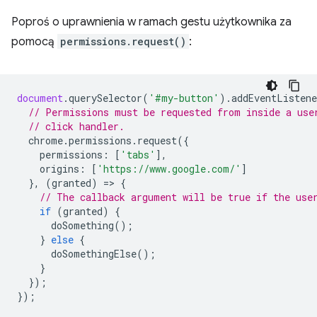
Poproś o uprawnienia w ramach gestu użytkownika za
pomocą
permissions.request()
:
document
.
querySelector
(
'#my-button'
).
addEventListene
// Permissions must be requested from inside a use
// click handler.
chrome
.
permissions
.
request
({
permissions
:
[
'tabs'
],
origins
:
[
'https://www.google.com/'
]
},
(
granted
)
=
>
{
// The callback argument will be true if the use
if
(
granted
)
{
doSomething
();
}
else
{
doSomethingElse
();
}
});
});