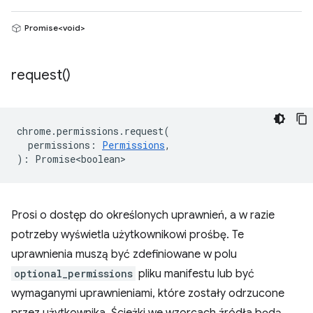
Promise<void>
request(
)
chrome
.
permissions
.
request
(
permissions
:
Permissions
,
)
:
Promise<boolean>
Prosi o dostęp do określonych uprawnień, a w razie
potrzeby wyświetla użytkownikowi prośbę. Te
uprawnienia muszą być zdefiniowane w polu
optional_permissions
pliku manifestu lub być
wymaganymi uprawnieniami, które zostały odrzucone
przez użytkownika. Ścieżki we wzorcach źródła będą