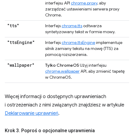
interfejsu API
chrome.proxy
, aby
zarządzać ustawieniami serwera proxy
Chrome.
"tts"
Interfejs
chrome.tts
odtwarza
syntetyzowany tekst w formie mowy.
"tts
Engine"
Interfejs
chrome.ttsEngine
implementuje
silnik zamiany tekstu na mowę (TTS) za
pomocą rozszerzenia.
"wallpaper"
Tylko ChromeOS
Użyj interfejsu
chrome.wallpaper
API, aby zmienić tapetę
w ChromeOS.
Więcej informacji o dostępnych uprawnieniach
i ostrzeżeniach z nimi związanych znajdziesz w artykule
Deklarowanie uprawnień
.
Krok 3
.
Poproś o opcjonalne uprawnienia