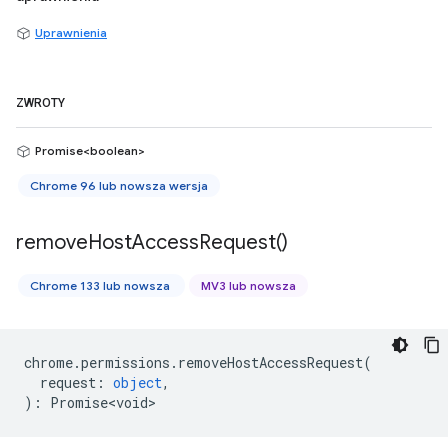
Uprawnienia
ZWROTY
Promise<boolean>
Chrome 96 lub nowsza wersja
remove
Host
Access
Request(
)
Chrome 133 lub nowsza
MV3 lub nowsza
chrome
.
permissions
.
removeHostAccessRequest
(
request
:
object
,
)
:
Promise<void>