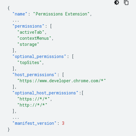
{
"name"
:
"Permissions Extension"
,
...
"permissions"
:
[
"activeTab"
,
"contextMenus"
,
"storage"
],
"optional_permissions"
:
[
"topSites"
,
],
"host_permissions"
:
[
"https://www.developer.chrome.com/*"
],
"optional_host_permissions"
:[
"https://*/*"
,
"http://*/*"
],
...
"manifest_version"
:
3
}