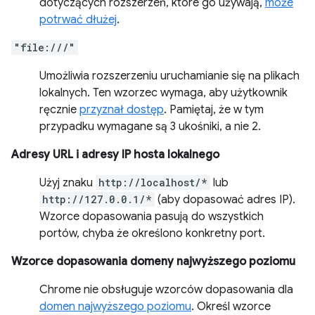
dotyczących rozszerzeń, które go używają,
może
potrwać dłużej
.
"file:///"
Umożliwia rozszerzeniu uruchamianie się na plikach
lokalnych. Ten wzorzec wymaga, aby użytkownik
ręcznie
przyznał dostęp
. Pamiętaj, że w tym
przypadku wymagane są 3 ukośniki, a nie 2.
Adresy URL i adresy IP hosta lokalnego
Użyj znaku
http://localhost/*
lub
http://127.0.0.1/*
(aby dopasować adres IP).
Wzorce dopasowania pasują do wszystkich
portów, chyba że określono konkretny port.
Wzorce dopasowania domeny najwyższego poziomu
Chrome nie obsługuje wzorców dopasowania dla
domen najwyższego poziomu
. Określ wzorce