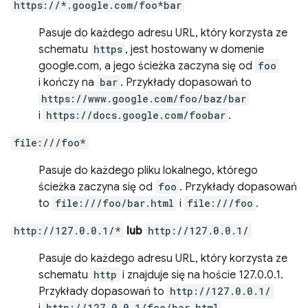
https://*.google.com/foo*bar
Pasuje do każdego adresu URL, który korzysta ze
schematu
https
, jest hostowany w domenie
google.com, a jego ścieżka zaczyna się od
foo
i kończy na
bar
. Przykłady dopasowań to
https://www.google.com/foo/baz/bar
i
https://docs.google.com/foobar
.
file:///foo*
Pasuje do każdego pliku lokalnego, którego
ścieżka zaczyna się od
foo
. Przykłady dopasowań
to
file:///foo/bar.html
i
file:///foo
.
http://127.0.0.1/*
lub
http://127.0.0.1/
Pasuje do każdego adresu URL, który korzysta ze
schematu
http
i znajduje się na hoście 127.0.0.1.
Przykłady dopasowań to
http://127.0.0.1/
http://127.0.0.1/foo/bar.html