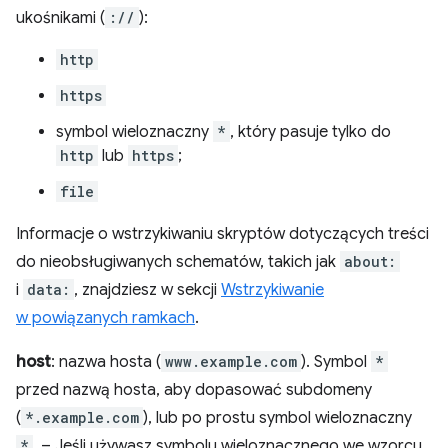
ukośnikami (
://
):
http
https
symbol wieloznaczny
*
, który pasuje tylko do
http
lub
https
;
file
Informacje o wstrzykiwaniu skryptów dotyczących treści
do nieobsługiwanych schematów, takich jak
about:
i
data:
, znajdziesz w sekcji
Wstrzykiwanie
w powiązanych ramkach
.
host
: nazwa hosta (
www.example.com
). Symbol
*
przed nazwą hosta, aby dopasować subdomeny
(
*.example.com
), lub po prostu symbol wieloznaczny
*
. – Jeśli używasz symbolu wieloznacznego we wzorcu