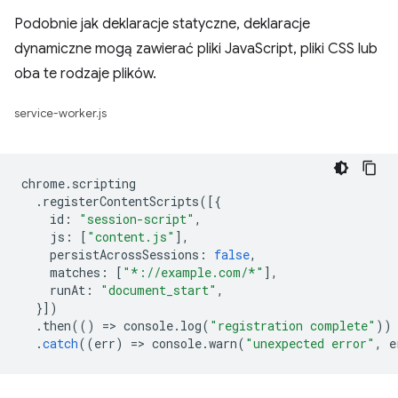
Podobnie jak deklaracje statyczne, deklaracje
dynamiczne mogą zawierać pliki JavaScript, pliki CSS lub
oba te rodzaje plików.
service-worker.js
chrome
.
scripting
.
registerContentScripts
([{
id
:
"session-script"
,
js
:
[
"content.js"
],
persistAcrossSessions
:
false
,
matches
:
[
"*://example.com/*"
],
runAt
:
"document_start"
,
}])
.
then
(()
=
>
console
.
log
(
"registration complete"
))
.
catch
((
err
)
=
>
console
.
warn
(
"unexpected error"
,
e