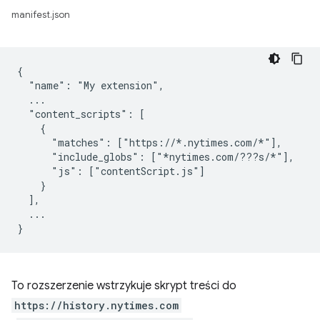
manifest.json
{

  "name": "My extension",

  ...

  "content_scripts": [

    {

      "matches": ["https://*.nytimes.com/*"],

      "include_globs": ["*nytimes.com/???s/*"],

      "js": ["contentScript.js"]

    }

  ],

  ...

To rozszerzenie wstrzykuje skrypt treści do
https://history.nytimes.com