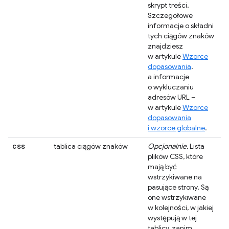
skrypt treści.
Szczegółowe
informacje o składni
tych ciągów znaków
znajdziesz
w artykule
Wzorce
dopasowania
,
a informacje
o wykluczaniu
adresów URL –
w artykule
Wzorce
dopasowania
i wzorce globalne
.
css
tablica ciągów znaków
Opcjonalnie.
Lista
plików CSS, które
mają być
wstrzykiwane na
pasujące strony. Są
one wstrzykiwane
w kolejności, w jakiej
występują w tej
tablicy, zanim