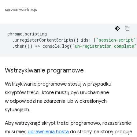
service-worker.js
chrome
.
scripting
.
unregisterContentScripts
({
ids
:
[
"session-script"
.
then
(()
=
>
console
.
log
(
"un-registration complete"
Wstrzykiwanie programowe
Wstrzykiwanie programowe stosuj w przypadku
skryptów treści, które muszą być uruchamiane
w odpowiedzi na zdarzenia lub w określonych
sytuacjach.
Aby wstrzyknąć skrypt treści programowo, rozszerzenie
musi mieć
uprawnienia hosta
do strony, na której próbuje