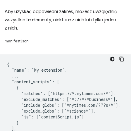
Aby uzyskać odpowiedni zakres, możesz uwzględnić
wszystkie te elementy, niektóre z nich lub tylko jeden
z nich.
manifest.json
{

  "name": "My extension",

  ...

  "content_scripts": [

    {

      "matches": ["https://*.nytimes.com/*"],

      "exclude_matches": ["*://*/*business*"],

      "include_globs": ["*nytimes.com/???s/*"],

      "exclude_globs": ["*science*"],

      "js": ["contentScript.js"]

    }

  ],
