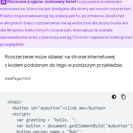
Kluczowe pojęcie:
izolowany świat
to prywatne środowisko
wykonawcze, które nie jest dostępne dla strony ani innych rozszerzeń.
Praktyczną konsekwencją tej izolacji jest to, że zmienne JavaScript
w skryptach treści rozszerzenia nie są widoczne dla strony hosta ani
dla skryptów treści innych rozszerzeń. Koncepcja ta została
wprowadzona wraz z pierwszą wersją Chrome i zapewnia izolację kart
przeglądarki.
Rozszerzenie może działać na stronie internetowej
z kodem podobnym do tego w poniższym przykładzie.
webPage.html
<html>

  <button id="mybutton">click me</button>

  <script>

    var greeting = "hello, ";

    var button = document.getElementById("mybutton");
    button.person_name = "Bob";
