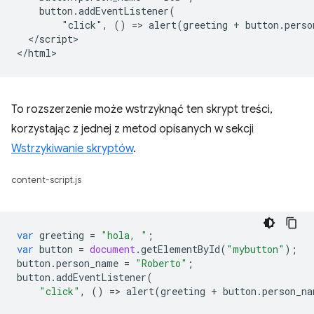
    button.addEventListener(

        "click", () => alert(greeting + button.perso
  </script>

To rozszerzenie może wstrzyknąć ten skrypt treści,
korzystając z jednej z metod opisanych w sekcji
Wstrzykiwanie skryptów
.
content-script.js
var
greeting
=
"hola, "
;
var
button
=
document
.
getElementById
(
"mybutton"
);
button
.
person_name
=
"Roberto"
;
button
.
addEventListener
(
"click"
,
()
=
>
alert
(
greeting
+
button
.
person_na