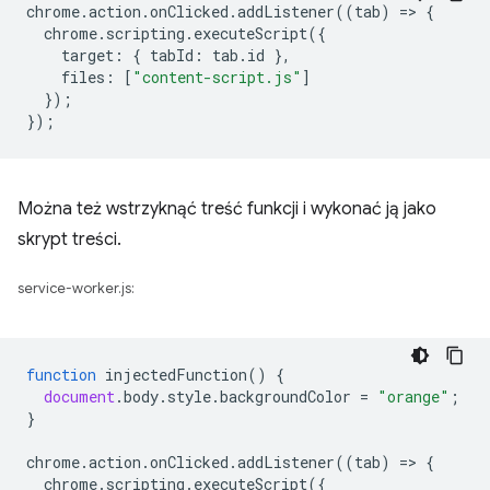
chrome
.
action
.
onClicked
.
addListener
((
tab
)
=
>
{
chrome
.
scripting
.
executeScript
({
target
:
{
tabId
:
tab
.
id
},
files
:
[
"content-script.js"
]
});
});
Można też wstrzyknąć treść funkcji i wykonać ją jako
skrypt treści.
service-worker.js:
function
injectedFunction
()
{
document
.
body
.
style
.
backgroundColor
=
"orange"
;
}
chrome
.
action
.
onClicked
.
addListener
((
tab
)
=
>
{
chrome
.
scripting
.
executeScript
({