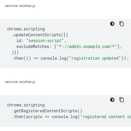
service-worker.js
chrome
.
scripting
.
updateContentScripts
([{
id
:
"session-script"
,
excludeMatches
:
[
"*://admin.example.com/*"
],
}])
.
then
(()
=
>
console
.
log
(
"registration updated"
));
service-worker.js
chrome
.
scripting
.
getRegisteredContentScripts
()
.
then
(
scripts
=
>
console
.
log
(
"registered content s