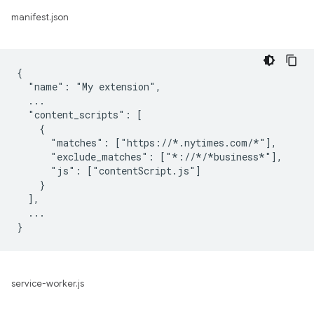
manifest.json
{

  "name": "My extension",

  ...

  "content_scripts": [

    {

      "matches": ["https://*.nytimes.com/*"],

      "exclude_matches": ["*://*/*business*"],

      "js": ["contentScript.js"]

    }

  ],

  ...

service-worker.js