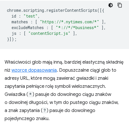
chrome
.
scripting
.
registerContentScripts
([{
id
:
"test"
,
matches
:
[
"https://*.nytimes.com/*"
],
excludeMatches
:
[
"*://*/*business*"
],
js
:
[
"contentScript.js"
],
}]);
Właściwości glob mają inną, bardziej elastyczną składnię
niż
wzorce dopasowania
. Dopuszczalne ciągi glob to
adresy URL, które mogą zawierać gwiazdki i znaki
zapytania pełniące rolę symboli wieloznacznych.
Gwiazdka (
*
) pasuje do dowolnego ciągu znaków
o dowolnej długości, w tym do pustego ciągu znaków,
a znak zapytania (
?
) pasuje do dowolnego
pojedynczego znaku.