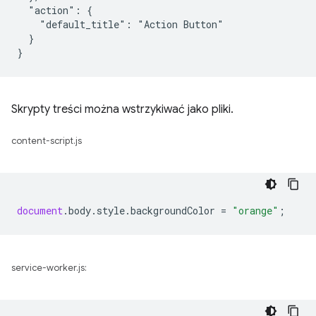
  "action": {

    "default_title": "Action Button"

  }

Skrypty treści można wstrzykiwać jako pliki.
content-script.js
document
.
body
.
style
.
backgroundColor
=
"orange"
;
service-worker.js: