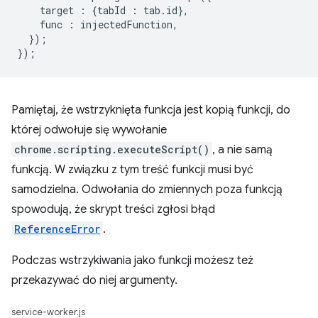
target
:
{
tabId
:
tab
.
id
},
func
:
injectedFunction
,
});
});
Pamiętaj, że wstrzyknięta funkcja jest kopią funkcji, do
której odwołuje się wywołanie
chrome.scripting.executeScript()
, a nie samą
funkcją. W związku z tym treść funkcji musi być
samodzielna. Odwołania do zmiennych poza funkcją
spowodują, że skrypt treści zgłosi błąd
ReferenceError
.
Podczas wstrzykiwania jako funkcji możesz też
przekazywać do niej argumenty.
service-worker.js