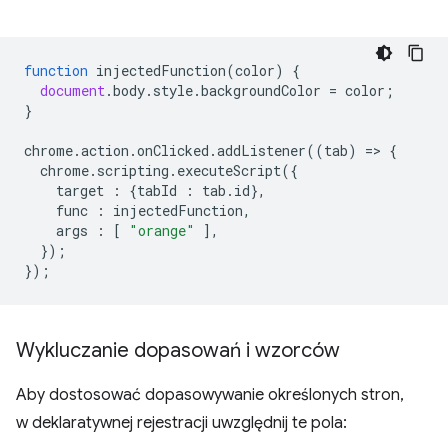
function
injectedFunction
(
color
)
{
document
.
body
.
style
.
backgroundColor
=
color
;
}
chrome
.
action
.
onClicked
.
addListener
((
tab
)
=
>
{
chrome
.
scripting
.
executeScript
({
target
:
{
tabId
:
tab
.
id
},
func
:
injectedFunction
,
args
:
[
"orange"
],
});
});
Wykluczanie dopasowań i wzorców
Aby dostosować dopasowywanie określonych stron,
w deklaratywnej rejestracji uwzględnij te pola: