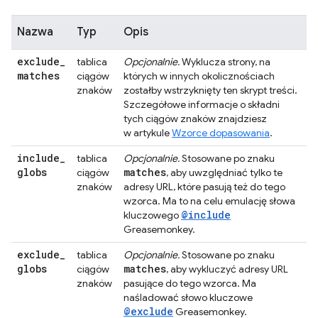
Nazwa
Typ
Opis
exclude
_
tablica
Opcjonalnie.
Wyklucza strony, na
matches
ciągów
których w innych okolicznościach
znaków
zostałby wstrzyknięty ten skrypt treści.
Szczegółowe informacje o składni
tych ciągów znaków znajdziesz
w artykule
Wzorce dopasowania
.
include
_
tablica
Opcjonalnie.
Stosowane po znaku
globs
matches
ciągów
, aby uwzględniać tylko te
znaków
adresy URL, które pasują też do tego
wzorca. Ma to na celu emulację słowa
@include
kluczowego
Greasemonkey.
exclude
_
tablica
Opcjonalnie.
Stosowane po znaku
globs
matches
ciągów
, aby wykluczyć adresy URL
znaków
pasujące do tego wzorca. Ma
naśladować słowo kluczowe
@exclude
Greasemonkey.