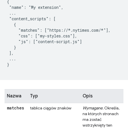
{

 "name": "My extension",

 ...

 "content_scripts": [

   {

     "matches": ["https://*.nytimes.com/*"],

     "css": ["my-styles.css"],

     "js": ["content-script.js"]

   }

 ],

 ...

}

Nazwa
Typ
Opis
matches
tablica ciągów znaków
Wymagane.
Określa,
na których stronach
ma zostać
wstrzyknięty ten