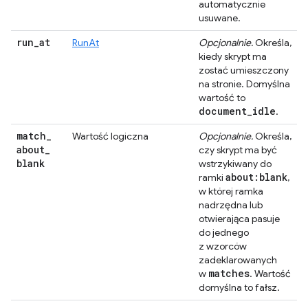
automatycznie
usuwane.
run
_
at
RunAt
Opcjonalnie.
Określa,
kiedy skrypt ma
zostać umieszczony
na stronie. Domyślna
wartość to
document
_
idle
.
match
_
Wartość logiczna
Opcjonalnie.
Określa,
about
_
czy skrypt ma być
blank
wstrzykiwany do
about:blank
ramki
,
w której ramka
nadrzędna lub
otwierająca pasuje
do jednego
z wzorców
zadeklarowanych
matches
w
. Wartość
domyślna to fałsz.