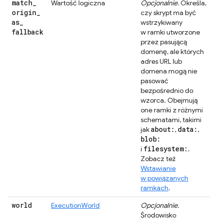
match
_
Wartość logiczna
Opcjonalnie.
Określa,
origin
_
czy skrypt ma być
as
_
wstrzykiwany
fallback
w ramki utworzone
przez pasującą
domenę, ale których
adres URL lub
domena mogą nie
pasować
bezpośrednio do
wzorca. Obejmują
one ramki z różnymi
schematami, takimi
about:
data:
jak
,
,
blob:
filesystem:
i
.
Zobacz też
Wstawianie
w powiązanych
ramkach
.
world
ExecutionWorld
Opcjonalnie.
Środowisko