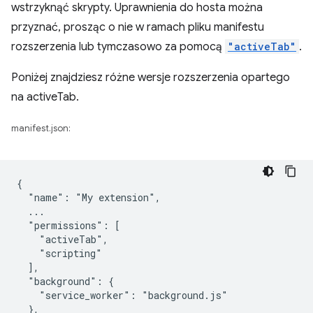
wstrzyknąć skrypty. Uprawnienia do hosta można
przyznać, prosząc o nie w ramach pliku manifestu
rozszerzenia lub tymczasowo za pomocą
"activeTab"
.
Poniżej znajdziesz różne wersje rozszerzenia opartego
na activeTab.
manifest.json:
{

  "name": "My extension",

  ...

  "permissions": [

    "activeTab",

    "scripting"

  ],

  "background": {

    "service_worker": "background.js"

  },
