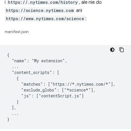
i
https://.nytimes.com/history
, ale nie do
https://science.nytimes.com
ani
https://www.nytimes.com/science
:
manifest.json
{

  "name": "My extension",

  ...

  "content_scripts": [

    {

      "matches": ["https://*.nytimes.com/*"],

      "exclude_globs": ["*science*"],

      "js": ["contentScript.js"]

    }

  ],

  ...
