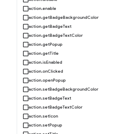
action.enable
action.getBadgeBackgroundColor
action.getBadgeText
action.getBadgeTextColor
action.getPopup
action.getTitle
action.isEnabled
action.onClicked
action.openPopup
action.setBadgeBackgroundColor
action.setBadgeText
action.setBadgeTextColor
action.setIcon
action.setPopup
action.setTitle