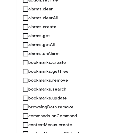
alarms.clear
alarms.clearAll
alarms.create
alarms.get
alarms.getAll
alarms.onAlarm
bookmarks.create
bookmarks.getTree
bookmarks.remove
bookmarks.search
bookmarks.update
browsingData.remove
commands.onCommand
contextMenus.create