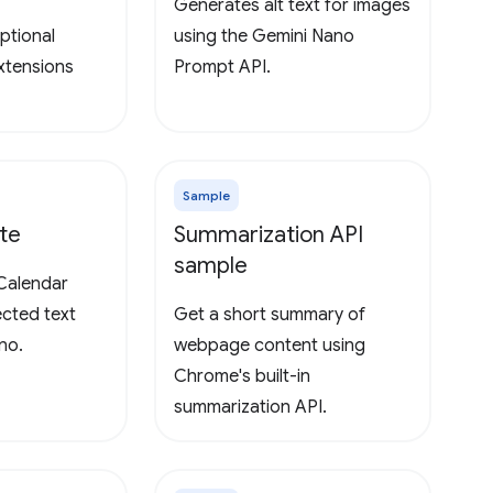
Generates alt text for images
ptional
using the Gemini Nano
extensions
Prompt API.
Sample
te
Summarization API
sample
Calendar
ected text
Get a short summary of
no.
webpage content using
Chrome's built-in
summarization API.