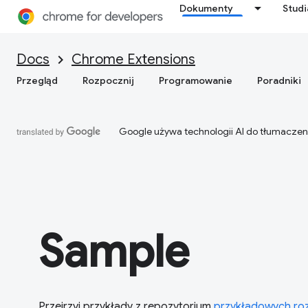
Dokumenty
Stud
Docs
Chrome Extensions
Przegląd
Rozpocznij
Programowanie
Poradniki
Google używa technologii AI do tłumaczen
Sample
Przejrzyj przykłady z repozytorium
przykładowych ro