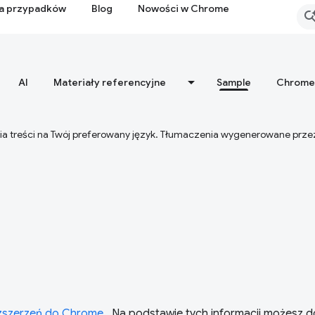
ia przypadków
Blog
Nowości w Chrome
AI
Materiały referencyjne
Sample
Chrome
ia treści na Twój preferowany język. Tłumaczenia wygenerowane prze
zszerzeń do Chrome
. Na podstawie tych informacji możesz 