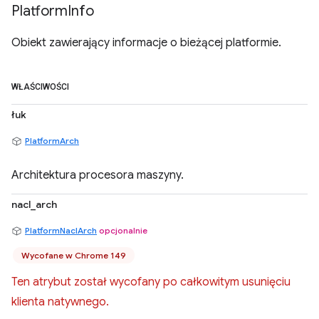
Platform
Info
Obiekt zawierający informacje o bieżącej platformie.
WŁAŚCIWOŚCI
łuk
PlatformArch
Architektura procesora maszyny.
nacl_arch
PlatformNaclArch
opcjonalnie
Wycofane w Chrome 149
Ten atrybut został wycofany po całkowitym usunięciu
klienta natywnego.