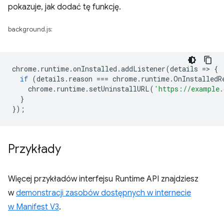
pokazuje, jak dodać tę funkcję.
background.js:
chrome
.
runtime
.
onInstalled
.
addListener
(
details
=
>
{
if
(
details
.
reason
===
chrome
.
runtime
.
OnInstalledR
chrome
.
runtime
.
setUninstallURL
(
'https://example.
}
});
Przykłady
Więcej przykładów interfejsu Runtime API znajdziesz
w
demonstracji zasobów dostępnych w internecie
w Manifest V3
.