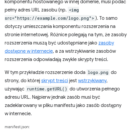
komponentu hostowanego w innej domenie, musi podać
pełny adres URL zasobu (np.
<img
src="https://example.com/logo.png">
). To samo
dotyczy umieszczania komponentu rozszerzenia na
stronie internetowej. Różnice polegają na tym, że zasoby
rozszerzenia muszą być udostępniane jako
zasoby
dostępne w internecie
, a za wstrzykiwanie zasobów
rozszerzenia odpowiadają zwykle skrypty treści.
W tym przykładzie rozszerzenie doda
logo.png
do
strony, do której
skrypt treści
jest
wstrzykiwany
,
używając
runtime.getURL()
do utworzenia pełnego
adresu URL. Najpierw jednak zasób musi być
zadeklarowany w pliku manifestu jako zasób dostępny
w internecie.
manifest.json: