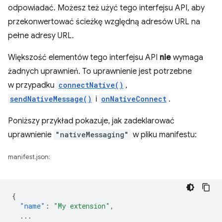
odpowiadać. Możesz też użyć tego interfejsu API, aby
przekonwertować ścieżkę względną adresów URL na
pełne adresy URL.
Większość elementów tego interfejsu API
nie
wymaga
żadnych uprawnień. To uprawnienie jest potrzebne
w przypadku
connectNative()
,
sendNativeMessage()
i
onNativeConnect
.
Poniższy przykład pokazuje, jak zadeklarować
uprawnienie
"nativeMessaging"
w pliku manifestu:
manifest.json:
{
"name"
:
"My extension"
,
...