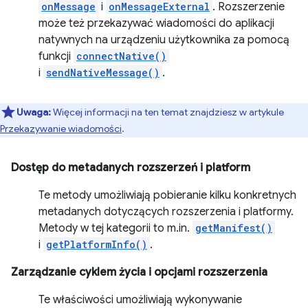
onMessage
i
onMessageExternal
. Rozszerzenie
może też przekazywać wiadomości do aplikacji
natywnych na urządzeniu użytkownika za pomocą
funkcji
connectNative()
i
sendNativeMessage()
.
Uwaga:
Więcej informacji na ten temat znajdziesz w artykule
Przekazywanie wiadomości
.
Dostęp do metadanych rozszerzeń i platform
Te metody umożliwiają pobieranie kilku konkretnych
metadanych dotyczących rozszerzenia i platformy.
Metody w tej kategorii to m.in.
getManifest()
i
getPlatformInfo()
.
Zarządzanie cyklem życia i opcjami rozszerzenia
Te właściwości umożliwiają wykonywanie