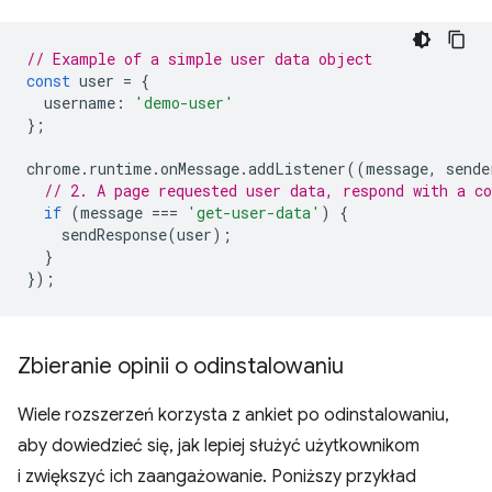
// Example of a simple user data object
const
user
=
{
username
:
'demo-user'
};
chrome
.
runtime
.
onMessage
.
addListener
((
message
,
sende
// 2. A page requested user data, respond with a co
if
(
message
===
'get-user-data'
)
{
sendResponse
(
user
);
}
});
Zbieranie opinii o odinstalowaniu
Wiele rozszerzeń korzysta z ankiet po odinstalowaniu,
aby dowiedzieć się, jak lepiej służyć użytkownikom
i zwiększyć ich zaangażowanie. Poniższy przykład