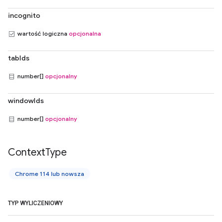
incognito
wartość logiczna
opcjonalna
tabIds
number[]
opcjonalny
windowIds
number[]
opcjonalny
Context
Type
Chrome 114 lub nowsza
TYP WYLICZENIOWY