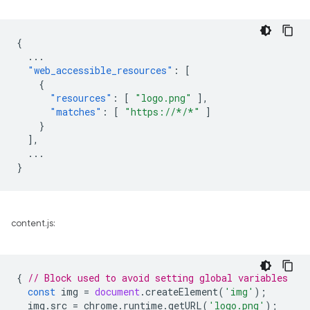
{
...
"web_accessible_resources"
:
[
{
"resources"
:
[
"logo.png"
],
"matches"
:
[
"https://*/*"
]
}
],
...
}
content.js:
{
// Block used to avoid setting global variables
const
img
=
document
.
createElement
(
'img'
);
img
.
src
=
chrome
.
runtime
.
getURL
(
'logo.png'
);