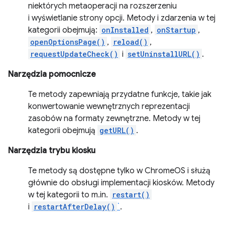
niektórych metaoperacji na rozszerzeniu
i wyświetlanie strony opcji. Metody i zdarzenia w tej
kategorii obejmują:
onInstalled
,
onStartup
,
openOptionsPage()
,
reload()
,
requestUpdateCheck()
i
setUninstallURL()
.
Narzędzia pomocnicze
Te metody zapewniają przydatne funkcje, takie jak
konwertowanie wewnętrznych reprezentacji
zasobów na formaty zewnętrzne. Metody w tej
kategorii obejmują
getURL()
.
Narzędzia trybu kiosku
Te metody są dostępne tylko w ChromeOS i służą
głównie do obsługi implementacji kiosków. Metody
w tej kategorii to m.in.
restart()
i
restartAfterDelay()
`
.