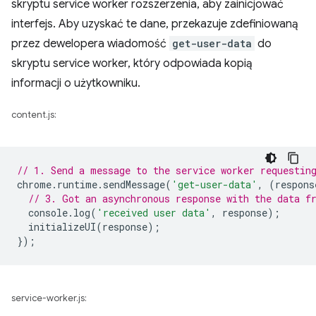
skryptu service worker rozszerzenia, aby zainicjować
interfejs. Aby uzyskać te dane, przekazuje zdefiniowaną
przez dewelopera wiadomość
get-user-data
do
skryptu service worker, który odpowiada kopią
informacji o użytkowniku.
content.js:
// 1. Send a message to the service worker requestin
chrome
.
runtime
.
sendMessage
(
'get-user-data'
,
(
respons
// 3. Got an asynchronous response with the data f
console
.
log
(
'received user data'
,
response
);
initializeUI
(
response
);
});
service-worker.js: