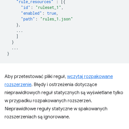
"rule_resources"
:
[{
"id"
:
"ruleset_1"
,
"enabled"
:
true
,
"path"
:
"rules_1.json"
},
...
]
}
...
}
Aby przetestować pliki reguł,
wczytaj rozpakowane
rozszerzenie
. Błędy i ostrzeżenia dotyczące
nieprawidłowych reguł statycznych są wyświetlane tylko
w przypadku rozpakowanych rozszerzeń.
Nieprawidłowe reguły statyczne w spakowanych
rozszerzeniach są ignorowane.