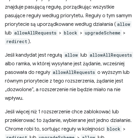
znajduje pasującą regułę, porządkując wszystkie
pasujące reguły według priorytetu. Reguły o tym samym
priorytecie są uporządkowane według działania (
allow
lub
allowAllRequests
>
block
>
upgradeScheme
>
redirect
).
Jeśli kandydat jest regułą
allow
lub
allowAllRequests
albo ramka, w której wysyłane jest żądanie, wcześniej
pasowała do reguły
allowAllRequests
o wyższym lub
równym priorytecie z tego rozszerzenia, żądanie jest
„dozwolone”, a rozszerzenie nie będzie miało na nie
wpływu.
Jeśli więcej niż 1 rozszerzenie chce zablokować lub
przekierować to żądanie, wybierane jest jedno działanie.
Chrome robi to, sortując reguły w kolejności
block
>
redirect
lub
upgradeScheme
>
allow
lub