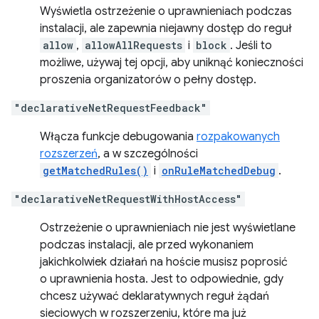
Wyświetla ostrzeżenie o uprawnieniach podczas
instalacji, ale zapewnia niejawny dostęp do reguł
allow
,
allowAllRequests
i
block
. Jeśli to
możliwe, używaj tej opcji, aby uniknąć konieczności
proszenia organizatorów o pełny dostęp.
"declarativeNetRequestFeedback"
Włącza funkcje debugowania
rozpakowanych
rozszerzeń
, a w szczególności
getMatchedRules()
i
onRuleMatchedDebug
.
"declarativeNetRequestWithHostAccess"
Ostrzeżenie o uprawnieniach nie jest wyświetlane
podczas instalacji, ale przed wykonaniem
jakichkolwiek działań na hoście musisz poprosić
o uprawnienia hosta. Jest to odpowiednie, gdy
chcesz używać deklaratywnych reguł żądań
sieciowych w rozszerzeniu, które ma już