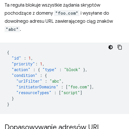
Ta reguła blokuje wszystkie żądania skryptów
pochodzące z domeny
"foo.com"
i wysyłane do
dowolnego adresu URL zawierającego ciąg znaków
"abc"
.
{
"id"
:
1
,
"priority"
:
1
,
"action"
:
{
"type"
:
"block"
},
"condition"
:
{
"urlFilter"
:
"abc"
,
"initiatorDomains"
:
[
"foo.com"
],
"resourceTypes"
:
[
"script"
]
}
}
Dopasowywanie adresów URL