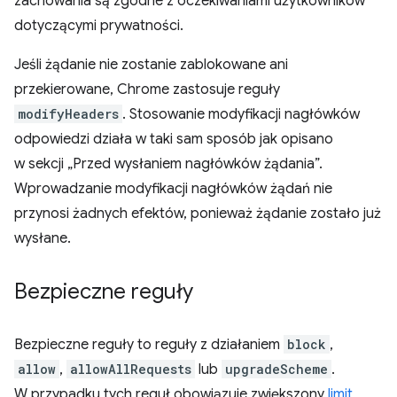
zachowania są zgodne z oczekiwaniami użytkowników
dotyczącymi prywatności.
Jeśli żądanie nie zostanie zablokowane ani
przekierowane, Chrome zastosuje reguły
modifyHeaders
. Stosowanie modyfikacji nagłówków
odpowiedzi działa w taki sam sposób jak opisano
w sekcji „Przed wysłaniem nagłówków żądania”.
Wprowadzanie modyfikacji nagłówków żądań nie
przynosi żadnych efektów, ponieważ żądanie zostało już
wysłane.
Bezpieczne reguły
Bezpieczne reguły to reguły z działaniem
block
,
allow
,
allowAllRequests
lub
upgradeScheme
.
W przypadku tych reguł obowiązuje zwiększony
limit