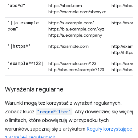
"abc*d"
https://abcd.com
https://abc.
https://example.com/abcxyzd
"
|
|
a
.
example
.
https://a.example.com/
https://exam
com"
https://b.a.example.com/xyz
https://a.example.company
"
|
https*"
https://example.com
http://examp
http://https.
"example*^123
|
https://example.com/123
https://exam
"
http://abc.com/example?123
https://abc.
Wyrażenia regularne
Warunki mogą też korzystać z wyrażeń regularnych.
Zobacz klucz
"regexFilter"
. Aby dowiedzieć się więcej
o limitach, które obowiązują w przypadku tych
warunków, zapoznaj się z artykułem
Reguły korzystające
z wyrażeń regularnych
.