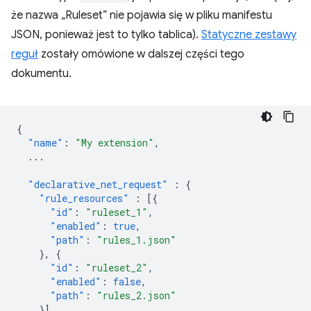
że nazwa „Ruleset” nie pojawia się w pliku manifestu
JSON, ponieważ jest to tylko tablica).
Statyczne zestawy
reguł
zostały omówione w dalszej części tego
dokumentu.
{
"name"
:
"My extension"
,
...
"declarative_net_request"
:
{
"rule_resources"
:
[{
"id"
:
"ruleset_1"
,
"enabled"
:
true
,
"path"
:
"rules_1.json"
},
{
"id"
:
"ruleset_2"
,
"enabled"
:
false
,
"path"
:
"rules_2.json"
}]