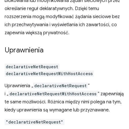
blokowania lub modyfikowania żądań sieciowych przez
określanie reguł deklaratywnych. Dzięki temu
rozszerzenia mogą modyfikować żądania sieciowe bez
ich przechwytywania i wyświetlania ich zawartości, co
zapewnia większą prywatność.
Uprawnienia
declarativeNetRequest
declarativeNetRequestWithHostAccess
Uprawnienia „
declarativeNetRequest
”
i „
declarativeNetRequestWithHostAccess
” zapewniają
te same możliwości. Różnica między nimi polega na tym,
kiedy uprawnienia są wymagane lub przyznawane.
"declarativeNetRequest"