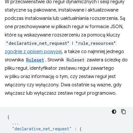
W przeciwieństwie do reguł dynamicznych i sesji reguły
statyczne są pakowane, instalowane i aktualizowane
podczas instalowania lub uaktualniania rozszerzenia. Są
one przechowywane w plikach reguł w formacie JSON,
które są wskazywane rozszerzeniu za pomocą kluczy
"declarative_net_request"
i
"rule_resources"
zgodnie z opisem powyżej
, a także co najmniej jednego
słownika
Ruleset
. Słownik
Ruleset
zawiera ścieżkę do
pliku reguł, identyfikator zestawu reguł zawartego
w pliku oraz informację o tym, czy zestaw reguł jest
włączony czy wyłączony. Dwa ostatnie są ważne, gdy
włączasz lub wyłączasz zestaw reguł programowo.
{
...
"declarative_net_request"
:
{