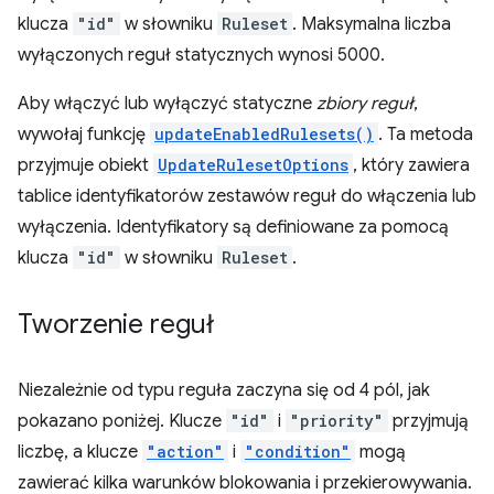
klucza
"id"
w słowniku
Ruleset
. Maksymalna liczba
wyłączonych reguł statycznych wynosi 5000.
Aby włączyć lub wyłączyć statyczne
zbiory reguł
,
wywołaj funkcję
updateEnabledRulesets()
. Ta metoda
przyjmuje obiekt
UpdateRulesetOptions
, który zawiera
tablice identyfikatorów zestawów reguł do włączenia lub
wyłączenia. Identyfikatory są definiowane za pomocą
klucza
"id"
w słowniku
Ruleset
.
Tworzenie reguł
Niezależnie od typu reguła zaczyna się od 4 pól, jak
pokazano poniżej. Klucze
"id"
i
"priority"
przyjmują
liczbę, a klucze
"action"
i
"condition"
mogą
zawierać kilka warunków blokowania i przekierowywania.