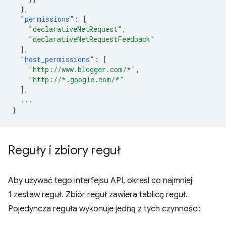
},
"permissions"
:
[
"declarativeNetRequest"
,
"declarativeNetRequestFeedback"
],
"host_permissions"
:
[
"http://www.blogger.com/*"
,
"http://*.google.com/*"
],
...
}
Reguły i zbiory reguł
Aby używać tego interfejsu API, określ co najmniej
1 zestaw reguł. Zbiór reguł zawiera tablicę reguł.
Pojedyncza reguła wykonuje jedną z tych czynności: