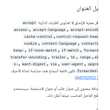
ديل العنوان
تتوفّر عملية الإلحاق إلا لعناوين الطلبات التالية:
accept
accept-encodin
و
accept-language
و
access-
control-request-heade
و
cache-control
connectio
و
content-language
و
cookie
forwarde
و
if-match
و
if-none-match
و
keep-
ali
و
range
و
te
و
trailer
و
transfer-encoding
upgrad
و
user-agent
و
via
و
want-digest
و
x-
forwarded-f
. تكون قائمة السماح هذه حسّاسة لحالة الأحرف
أ 449152902
).
 إضافة محتوى إلى عنوان طلب أو عنوان الاستجابة، سيستخدم
تصفّح الفاصل المناسب حيثما أمكن ذلك.