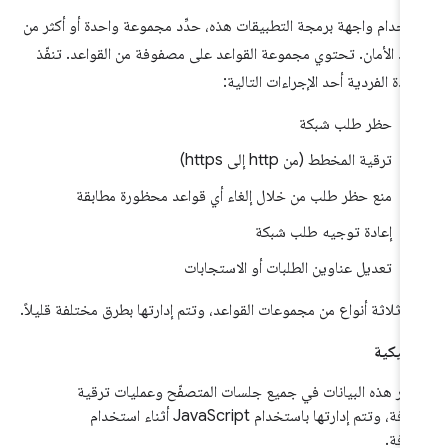
تخدام واجهة برمجة التطبيقات هذه، حدِّد مجموعة واحدة أو أكثر من
عد الأمان. تحتوي مجموعة القواعد على مصفوفة من القواعد. تنفّذ
اعدة الفردية أحد الإجراءات التالية:
حظر طلب شبكة
ترقية المخطط (من http إلى https)
منع حظر طلب من خلال إلغاء أي قواعد محظورة مطابقة
إعادة توجيه طلب شبكة
تعديل عناوين الطلبات أو الاستجابات
ك ثلاثة أنواع من مجموعات القواعد، وتتم إدارتها بطرق مختلفة قليلاً.
اميكية
مر هذه البيانات في جميع جلسات المتصفّح وعمليات ترقية
الإضافة، وتتم إدارتها باستخدام JavaScript أثناء استخدام
ضافة.