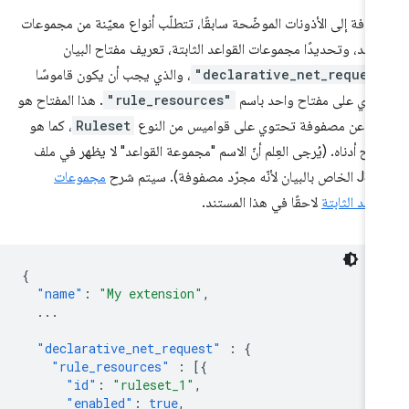
إضافة إلى الأذونات الموضّحة سابقًا، تتطلّب أنواع معيّنة من مجموعات
واعد، وتحديدًا مجموعات القواعد الثابتة، تعريف مفتاح البيان
"declarative_net_reques
، والذي يجب أن يكون قاموسًا
وي على مفتاح واحد باسم
"rule_resources"
. هذا المفتاح هو
رة عن مصفوفة تحتوي على قواميس من النوع
Ruleset
، كما هو
ّح أدناه. (يُرجى العِلم أنّ الاسم "مجموعة القواعد" لا يظهر في ملف
ن لأنّه مجرّد مصفوفة). سيتم شرح
مجموعات
واعد الثابتة
لاحقًا في هذا المستند.
{
"name"
:
"My extension"
,
...
"declarative_net_request"
:
{
"rule_resources"
:
[{
"id"
:
"ruleset_1"
,
"enabled"
:
true
,