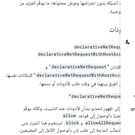
ات الشبكة بدون اعتراضها وعرض محتواها، ما يوفّر المزيد من
خصوصية.
أذونات
declarativeNetReque
declarativeNetRequestWithHostAcce
ّر الإذنان "
declarativeNetRequest
" و
declarativeNetRequestWithHostAcces
" الإمكانات نفسها.
من الفرق بينهما في وقت طلب الأذونات أو منحها.
"declarativeNetReques
ي إلى ظهور تحذير بشأن الأذونات عند التثبيت، ولكنّه يوفّر
ًا ضمنيًا بالوصول إلى قواعد
allow
allowAllRequest
و
block
. استخدِم هذا الخيار متى
ن لتجنُّب الحاجة إلى طلب إذن بالوصول الكامل إلى المضيفين.