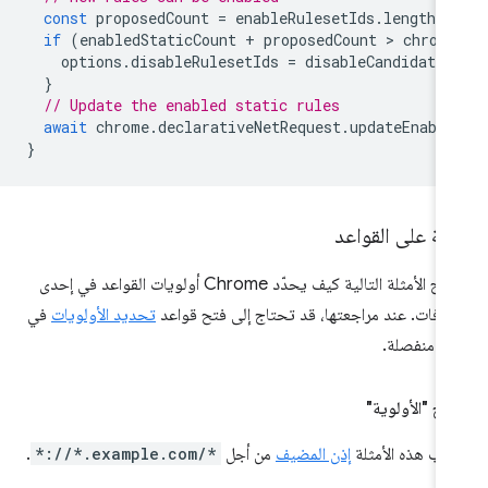
const
proposedCount
=
enableRulesetIds
.
length
;
if
(
enabledStaticCount
+
proposedCount
 > 
chrom
options
.
disableRulesetIds
=
disableCandidateI
}
// Update the enabled static rules
await
chrome
.
declarativeNetRequest
.
updateEnable
}
ثلة على القواعد
توضّح الأمثلة التالية كيف يحدّد Chrome أولويات القواعد في إحدى
ضافات. عند مراجعتها، قد تحتاج إلى فتح قواعد
تحديد الأولويات
في
ذة منفصلة.
اح "الأولوية"
لّب هذه الأمثلة
إذن المضيف
من أجل
*://*.example.com/*
.