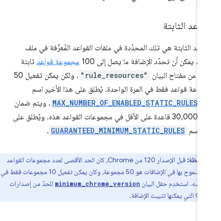
واعد الثابتة
واعد الثابتة هي تلك المحدّدة في ملفات القواعد المُعرَّفة في ملف
يان. يمكن أن تحدّد الإضافة ما يصل إلى 100
مجموعة قواعد
ثابتة
ء من مفتاح البيان
"rule_resources"
، ولكن يمكن تفعيل 50
وعة قواعد فقط في المرة الواحدة. يُطلق على هذا الأخير اسم
MAX_NUMBER_OF_ENABLED_STATIC_RULESE
. ويتم ضمان
توفّر 30,000 قاعدة على الأقل في مجموعات القواعد هذه. ويُطلق على
ك اسم
GUARANTEED_MINIMUM_STATIC_RULES
.
لاحظة:
قبل الإصدار 120 من Chrome، كان الحد الأقصى لعدد مجموعات القواعد
الثابتة المسموح بها في الإضافات هو 50 مجموعة، وكان يمكن تفعيل 10 مجموعات فقط في
نفسه. استخدِم حقل البيان
للحدّ من إصدارات
minimum_chrome_version
ثبيت الإضافة.