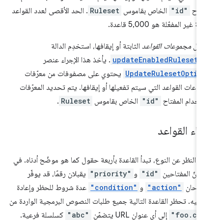
فتاح
"id"
الخاص بقاموس
Ruleset
. الحد الأقصى لعدد القواعد
بتة غير المفعّلة هو 5,000 قاعدة.
فعيل
مجموعات القواعد
الثابتة أو إيقافها، استخدِم الدالة
updateEnabledRulesets
. يأخذ هذا الإجراء عنصر
UpdateRulesetOptio
يحتوي على مصفوفات من معرّفات
وعات القواعد التي سيتم تفعيلها أو إيقافها. يتم تحديد المعرّفات
تخدام المفتاح
"id"
الخاص بقاموس
Ruleset
.
شاء القواعد
 النظر عن النوع، تبدأ القاعدة بأربعة حقول كما هو موضّح أدناه. في
 أنّ المفتاحين
"id"
و
"priority"
يقبلان رقمًا، قد يوفّر
فتاحان
"action"
و
"condition"
عدة شروط للحظر وإعادة
وجيه. تحظر القاعدة التالية جميع طلبات النصوص البرمجية الواردة من
"foo.co
إلى أي عنوان URL يتضمّن
"abc"
كسلسلة فرعية.