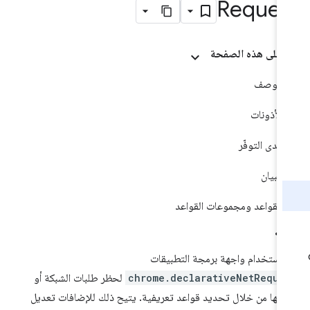
Reques
على هذه الصفحة
الوصف
الأذونات
مدى التوفّر
البيان
القواعد ومجموعات القواعد
 استخدام واجهة برمجة التطبيقات
chrome.declarativeNetReque
لحظر طلبات الشبكة أو
يلها من خلال تحديد قواعد تعريفية. يتيح ذلك للإضافات تعديل