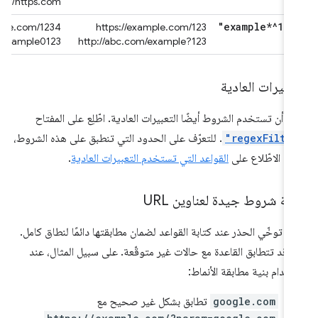
http://https.com
"example*^123
/example.com/1234
https://example.com/123
c.com/example0123
http://abc.com/example?123
تعبيرات العادية
ن أن تستخدم الشروط أيضًا التعبيرات العادية. اطّلِع على المفتاح
"regexFilte
. للتعرّف على الحدود التي تنطبق على هذه الشروط،
جى الاطّلاع على
القواعد التي تستخدم التعبيرات العادية
.
ابة شروط جيدة لعناوين URL
 توخّي الحذر عند كتابة القواعد لضمان مطابقتها دائمًا لنطاق كامل.
ا، قد تتطابق القاعدة مع حالات غير متوقّعة. على سبيل المثال، عند
خدام بنية مطابقة الأنماط:
google.com
تطابق بشكل غير صحيح مع