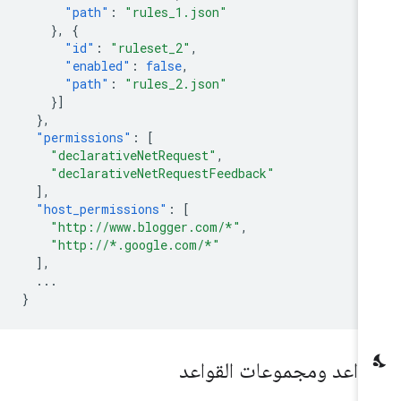
"path"
:
"rules_1.json"
},
{
"id"
:
"ruleset_2"
,
"enabled"
:
false
,
"path"
:
"rules_2.json"
}]
},
"permissions"
:
[
"declarativeNetRequest"
,
"declarativeNetRequestFeedback"
],
"host_permissions"
:
[
"http://www.blogger.com/*"
,
"http://*.google.com/*"
],
...
}
قواعد ومجموعات القواعد