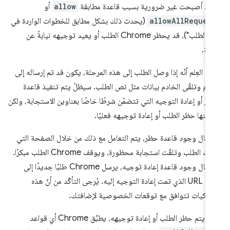
اعد أصبحت غير ضرورية بسبب قاعدة مطابقة
allow
أو
allowAllReques
(يحدث ذلك بشكل مطابق للخطوات الواردة في
"قبل الطلب")، قد يحظر Chrome الطلب أو يعيد توجيهه نيابةً عن
فة.
جى العِلم أنّه إذا وصل الطلب إلى هذه المرحلة، يكون قد تم إرساله إلى
ادم وتلقّى الخادم بيانات مثل نص الطلب. سيظلّ يتم تنفيذ قاعدة
ظر أو إعادة التوجيه التي تتضمّن شرطًا خاصًا بعناوين الاستجابة، ولكن
يمكنها حظر الطلب أو إعادة توجيهه فعليًا.
حال وجود قاعدة حظر، يتم التعامل مع ذلك من خلال الصفحة التي
أرسلت الطلب وتلقّت استجابة محظورة، ويوقف Chrome الطلب مبكرًا.
في حال وجود قاعدة إعادة توجيه، يرسل Chrome طلبًا جديدًا إلى
عنوان URL الذي تمت إعادة التوجيه إليه. يُرجى التأكّد من أنّ هذه
لوكيات تتوافق مع توقعات الخصوصية لإضافتك.
لم يتم حظر الطلب أو إعادة توجيهه، يطبِّق Chrome أي قواعد