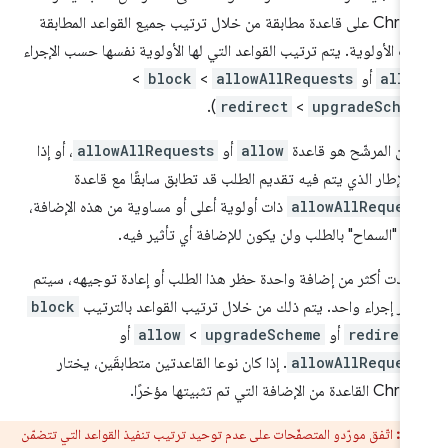
Chrome على قاعدة مطابقة من خلال ترتيب جميع القواعد المطابقة
 الأولوية. يتم ترتيب القواعد التي لها الأولوية نفسها حسب الإجراء
allo
أو
allowAllRequests
>
block
>
).
redirect
>
upgradeSche
 كان المرشّح هو قاعدة
allow
أو
allowAllRequests
، أو إذا
 الإطار الذي يتم فيه تقديم الطلب قد تطابق سابقًا مع قاعدة
allowAllReques
ذات أولوية أعلى أو مساوية من هذه الإضافة،
م "السماح" بالطلب ولن يكون للإضافة أي تأثير فيه.
 أرادت أكثر من إضافة واحدة حظر هذا الطلب أو إعادة توجيهه، سيتم
يار إجراء واحد. يتم ذلك من خلال ترتيب القواعد بالترتيب
block
redirect
أو
upgradeScheme
>
allow
أو
allowAllReques
. إذا كان نوعا القاعدتين متطابقَين، يختار
دة من الإضافة التي تم تثبيتها مؤخرًا.
بيه:
اتّفق مورّدو المتصفّحات على عدم توحيد ترتيب تنفيذ القواعد التي تتضمّن