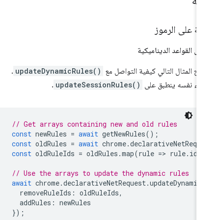
ثلة
ثلة على الرموز
يل القواعد الديناميكية
ّح المثال التالي كيفية التواصل مع
updateDynamicRules()
.
جراء نفسه ينطبق على
updateSessionRules()
.
// Get arrays containing new and old rules
const
newRules
=
await
getNewRules
();
const
oldRules
=
await
chrome
.
declarativeNetReque
const
oldRuleIds
=
oldRules
.
map
(
rule
=
>
rule
.
id
)
// Use the arrays to update the dynamic rules
await
chrome
.
declarativeNetRequest
.
updateDynamicR
removeRuleIds
:
oldRuleIds
,
addRules
:
newRules
});