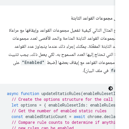
يل مجموعات القواعد الثابتة
ّح المثال التالي كيفية تفعيل مجموعات القواعد وإيقافها مع مراعاة
 مجموعات القواعد الثابتة المتاحة والحد الأقصى لعدد مجموعات
واعد الثابتة المفعَّلة. يمكنك إجراء ذلك عندما يتجاوز عدد القواعد
ابتة التي تحتاج إليها العدد المسموح به. لكي يعمل ذلك، يجب تثبيت
ض مجموعات القواعد مع إيقاف بعضها (ضبط
"Enabled"
على
fal
في ملف البيان).
async
function
updateStaticRules
(
enableRulesetIds
// Create the options structure for the call to
let
options
=
{
enableRulesetIds
:
enableRuleset
// Get the number of enabled static rules
const
enabledStaticCount
=
await
chrome
.
declara
// Compare rule counts to determine if anything
// new rules can be enabled