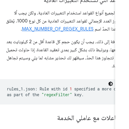
قواعد التي تستخدم التعبيرات العادية
ن لجميع أنواع القواعد استخدام التعبيرات العادية، ولكن يجب ألا
يتجاوز العدد الإجمالي لقواعد التعبيرات العادية من كل نوع 1000. يُطلق
 هذا الحدّ اسم
MAX_NUMBER_OF_REGEX_RULES
.
بالإضافة إلى ذلك، يجب أن يكون حجم كل قاعدة أقل من 2 كيلوبايت بعد
يعها. ويرتبط ذلك بشكل كبير بمدى تعقيد القاعدة. إذا حاولت تحميل
دة تتجاوز هذا الحدّ، سيظهر لك تحذير مشابه لما يلي وسيتم تجاهل
اعدة.
rules_1.json:
Rule
with
id
1
specified
a
more
co
as
part
of
the
"regexFilter"
تفاعلات مع عاملي الخدمة