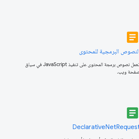
articl
لنصوص البرمجية للمحتوى
تعمل نصوص برمجة المحتوى على تنفيذ JavaScript في سياق
فحة ويب.
articl
DeclarativeNetReques