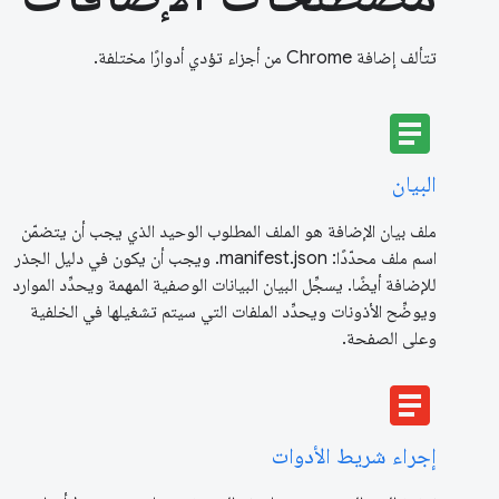
تتألف إضافة Chrome من أجزاء تؤدي أدوارًا مختلفة.
article
البيان
ملف بيان الإضافة هو الملف المطلوب الوحيد الذي يجب أن يتضمّن
اسم ملف محدّدًا: manifest.json. ويجب أن يكون في دليل الجذر
للإضافة أيضًا. يسجِّل البيان البيانات الوصفية المهمة ويحدِّد الموارد
ويوضِّح الأذونات ويحدِّد الملفات التي سيتم تشغيلها في الخلفية
وعلى الصفحة.
article
إجراء شريط الأدوات