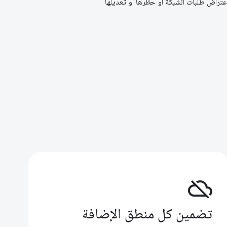
عتراض طلبات الشبكة أو حظرها أو تعديلها
cloud_off
تضمين كل منطق الإضافة