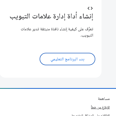
code
إنشاء أداة إدارة علامات التبويب
تعرَّف على كيفية إنشاء نافذة منبثقة تدير علامات
التبويب.
بدء البرنامج التعليمي
مساهمة
الإبلاغ عن خطأ
الاطّلاع على المشاكل المفتوحة