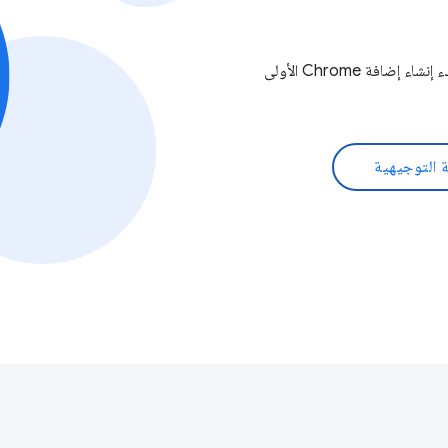
مرحبًا بك في تطوير إضافات Chrome. تعرَّف على كل ما تحتاجه لبدء إنشاء إضافة Chrome الأولى
ة التوجيهية