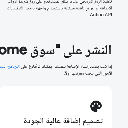
تنفيذ الرمز البرمجي عندما ينقر المستخدم على رمز شريط أدوات
الإضافة أو عرض نافذة منبثقة باستخدام واجهة برمجة التطبيقات
Action API
النشر على "سوق Chrome الإلكتروني"
إذا كنت بصدد إنشاء الإضافة بنفسك، يمكنك الاطّلاع على
البرنامج التع
الأمور التي يجب معرفتها أولاً.
palette
تصميم إضافة عالية الجودة