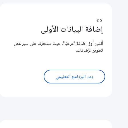
code
إضافة البيانات الأولى
أنشئ أول إضافة "مرحبًا"، حيث ستتعرّف على سير عمل
تطوير الإضافات.
بدء البرنامج التعليمي