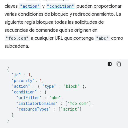
claves
"action"
y
"condition"
pueden proporcionar
varias condiciones de bloqueo y redireccionamiento. La
siguiente regla bloquea todas las solicitudes de
secuencias de comandos que se originan en
"foo.com"
a cualquier URL que contenga
"abc"
como
subcadena.
{
"id"
:
1
,
"priority"
:
1
,
"action"
:
{
"type"
:
"block"
},
"condition"
:
{
"urlFilter"
:
"abc"
,
"initiatorDomains"
:
[
"foo.com"
],
"resourceTypes"
:
[
"script"
]
}
}