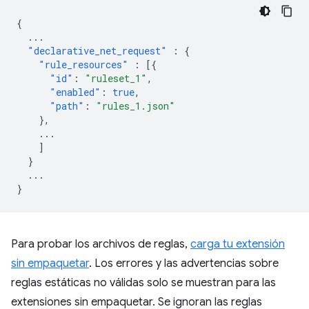
{
...
"declarative_net_request"
:
{
"rule_resources"
:
[{
"id"
:
"ruleset_1"
,
"enabled"
:
true
,
"path"
:
"rules_1.json"
},
...
]
}
...
}
Para probar los archivos de reglas,
carga tu extensión
sin empaquetar
. Los errores y las advertencias sobre
reglas estáticas no válidas solo se muestran para las
extensiones sin empaquetar. Se ignoran las reglas