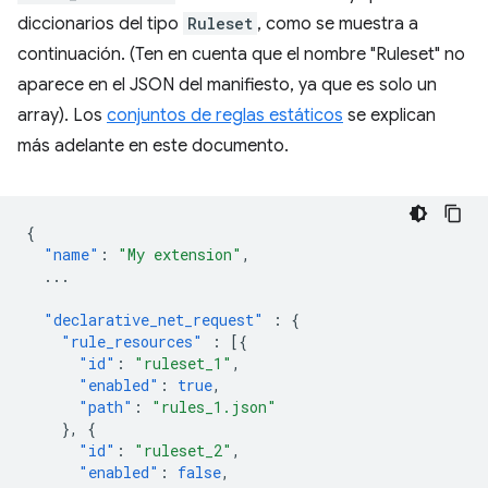
diccionarios del tipo
Ruleset
, como se muestra a
continuación. (Ten en cuenta que el nombre "Ruleset" no
aparece en el JSON del manifiesto, ya que es solo un
array). Los
conjuntos de reglas estáticos
se explican
más adelante en este documento.
{
"name"
:
"My extension"
,
...
"declarative_net_request"
:
{
"rule_resources"
:
[{
"id"
:
"ruleset_1"
,
"enabled"
:
true
,
"path"
:
"rules_1.json"
},
{
"id"
:
"ruleset_2"
,
"enabled"
:
false
,