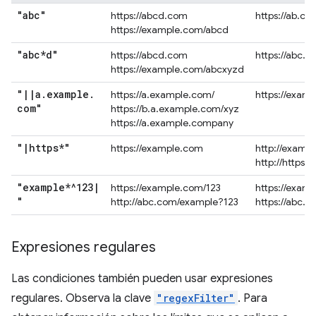
"abc"
https://abcd.com
https://ab.co
https://example.com/abcd
"abc*d"
https://abcd.com
https://abc.
https://example.com/abcxyzd
"
|
|
a
.
example
.
https://a.example.com/
https://exam
com"
https://b.a.example.com/xyz
https://a.example.company
"
|
https*"
https://example.com
http://examp
http://https.
"example*^123
|
https://example.com/123
https://exam
"
http://abc.com/example?123
https://abc.
Expresiones regulares
Las condiciones también pueden usar expresiones
regulares. Observa la clave
"regexFilter"
. Para