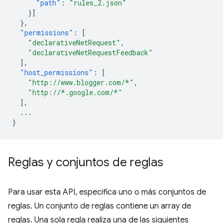
"path"
:
"rules_2.json"
}]
},
"permissions"
:
[
"declarativeNetRequest"
,
"declarativeNetRequestFeedback"
],
"host_permissions"
:
[
"http://www.blogger.com/*"
,
"http://*.google.com/*"
],
...
}
Reglas y conjuntos de reglas
Para usar esta API, especifica uno o más conjuntos de
reglas. Un conjunto de reglas contiene un array de
reglas. Una sola regla realiza una de las siguientes