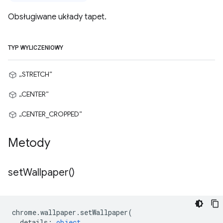
Obsługiwane układy tapet.
TYP WYLICZENIOWY
„STRETCH”
„CENTER”
„CENTER_CROPPED”
Metody
set
Wallpaper(
)
chrome
.
wallpaper
.
setWallpaper
(
details
:
object
,