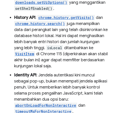
downloads.setUiOptions()
yang menggantikan
setShelfEnabled()
.
History API
:
chrome.history.getVisits()
dan
chrome.history.search()
juga menampilkan
data dari perangkat lain yang telah disinkronkan ke
database histori lokal. Hal ini dapat menghasilkan
lebih banyak entri histori dan jumlah kunjungan
yang lebih tinggi.
isLocal
ditambahkan ke
VisitItem
di Chrome 115 (diperkirakan akan stabil
akhir bulan ini) agar dapat memfilter berdasarkan
kunjungan lokal saja.
Identity API
: Jendela autentikasi kini muncul
sebagai pop-up, bukan menempati jendela aplikasi
penuh. Untuk memberikan lebih banyak kontrol
selama proses pengalihan JavaScript, kami telah
menambahkan dua opsi baru:
abortOnLoadForNonInteractive
dan
timeoutMsForNonInteractive
.