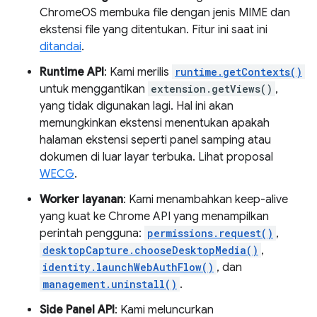
ChromeOS membuka file dengan jenis MIME dan
ekstensi file yang ditentukan. Fitur ini saat ini
ditandai
.
Runtime API
: Kami merilis
runtime.getContexts()
untuk menggantikan
extension.getViews()
,
yang tidak digunakan lagi. Hal ini akan
memungkinkan ekstensi menentukan apakah
halaman ekstensi seperti panel samping atau
dokumen di luar layar terbuka. Lihat proposal
WECG
.
Worker layanan
: Kami menambahkan keep-alive
yang kuat ke Chrome API yang menampilkan
perintah pengguna:
permissions.request()
,
desktopCapture.chooseDesktopMedia()
,
identity.launchWebAuthFlow()
, dan
management.uninstall()
.
Side Panel API
: Kami meluncurkan