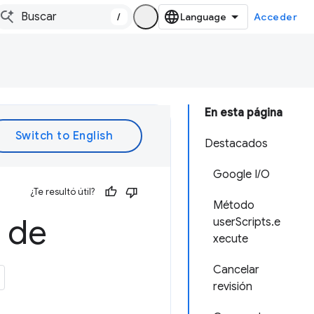
/
Acceder
En esta página
Destacados
Google I/O
¿Te resultó útil?
Método
 de
userScripts.e
xecute
Cancelar
revisión