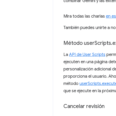
combinar Gemini y las exte
Mira todas las charlas
en es
También puedes unirte a n
Método user
Scripts
.
e
La
API de User Scripts
permi
ejecuten en una página det
personalización adicional d
proporciona el usuario. Ah
método
userScripts.execut
que se ejecute en la próxi
Cancelar revisión