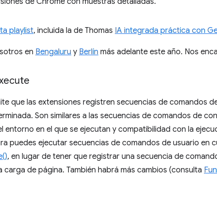
nsiones de Chrome con muestras detalladas.
ta playlist
, incluida la de Thomas
IA integrada práctica con 
osotros en
Bengaluru
y
Berlín
más adelante este año. Nos encant
xecute
te que las extensiones registren secuencias de comandos de
erminada. Son similares a las secuencias de comandos de co
el entorno en el que se ejecutan y compatibilidad con la ejec
ora puedes ejecutar secuencias de comandos de usuario en c
e()
, en lugar de tener que registrar una secuencia de comand
ma carga de página. También habrá más cambios (consulta
Fun