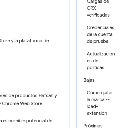
Cargas de
CRX
verificadas
Credenciales
de la cuenta
tore y la plataforma de
de prueba
Actualizacion
es de
políticas
Bajas
Cómo quitar
ores de productos Hafsah y
la marca --
 y Chrome Web Store.
load-
extension
a el increíble potencial de
Próximas