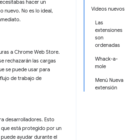
necesitabas hacer un
Videos nuevos
 nuevo. No es lo ideal,
nmediato.
Las
extensiones
son
ordenadas
turas a Chrome Web Store.
Whack-a-
se rechazarán las cargas
mole
que se puede usar para
flujo de trabajo de
Menú Nueva
extensión
ra desarrolladores. Esto
o que está protegido por un
 puede ayudar durante el