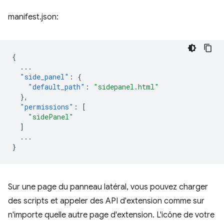
manifest.json:
{
...
"side_panel"
:
{
"default_path"
:
"sidepanel.html"
},
"permissions"
:
[
"sidePanel"
]
...
}
Sur une page du panneau latéral, vous pouvez charger
des scripts et appeler des API d'extension comme sur
n'importe quelle autre page d'extension. L'icône de votre