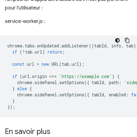
pour l'utilisateur :
service-worker.js
:
chrome
.
tabs
.
onUpdated
.
addListener
((
tabId
,
info
,
tab
)
if
(
!
tab
.
url
)
return
;
const
url
=
new
URL
(
tab
.
url
);
if
(
url
.
origin
===
'https://example.com'
)
{
chrome
.
sidePanel
.
setOptions
({
tabId
,
path
:
'side
}
else
{
chrome
.
sidePanel
.
setOptions
({
tabId
,
enabled
:
fa
}
});
En savoir plus