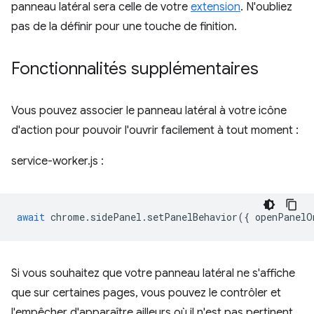
panneau latéral sera celle de votre
extension
. N'oubliez
pas de la définir pour une touche de finition.
Fonctionnalités supplémentaires
Vous pouvez associer le panneau latéral à votre icône
d'action pour pouvoir l'ouvrir facilement à tout moment :
service-worker.js
:
await
chrome
.
sidePanel
.
setPanelBehavior
({
openPanelO
Si vous souhaitez que votre panneau latéral ne s'affiche
que sur certaines pages, vous pouvez le contrôler et
l'empêcher d'apparaître ailleurs où il n'est pas pertinent