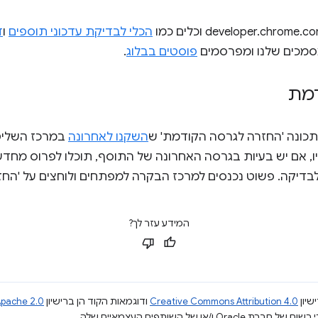
הכלי לבדיקת עדכוני תוספים
ו
ד
סמכים שלנו ומפרסמים
פוסטים בבלוג
.
דמת
כונה 'החזרה לגרסה הקודמת' ש
השקנו לאחרונה
במרכז השליט
נט של Chrome. עכשיו, אם יש בעיות בגרסה האחרונה של התוסף, תוכלו לפרו
דיקה. פשוט נכנסים למרכז הבקרה למפתחים ולוחצים על 'החזר
המידע עזר לך?
שיון
Creative Commons Attribution 4.0
ודוגמאות הקוד הן ברישיון
pache 2.0