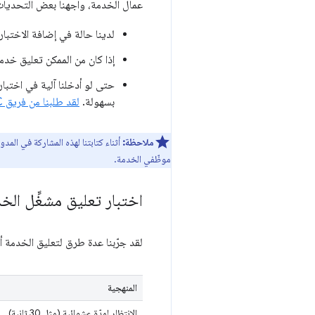
عمال الخدمة، واجهنا بعض التحديات
لدينا حالة في إضافة الاختبار
إذا كان من الممكن تعليق خدم
حتى لو أدخلنا آلية في اختبا
بسهولة.
لقد طلبنا من فريق W3C
ملاحظة:
أثناء كتابتنا لهذه المشاركة في المدونة، نشرت Google دليلا
موظّفي الخدمة.
اختبار تعليق مشغِّل الخ
لقد جرّبنا عدة طرق لتعليق الخدمة أث
المنهجية
الانتظار لمدّة عشوائية (مثل 30 ثانية)