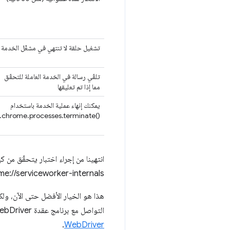
تشغيل حلقة لا تنتهي في مشغّل الخدمة
تلقّي رسالة في الخدمة العاملة للتحقّق
مما إذا تم تعليقها
يمكنك إنهاء عملية الخدمة باستخدام
chrome.processes.terminate()‎.
chrome://serviceworker-internals/ والنقر على زر "إيقاف" لخد
هذا هو الخيار الأفضل حتى الآن، ولكن
التواصل مع برنامج عقدة WebDriver. وهذا يعني أنّه لا يمكن إجراء هذه الاختبارات باستخدام الإضافة فقط، بل يجب تشغيلها
.
WebDriver