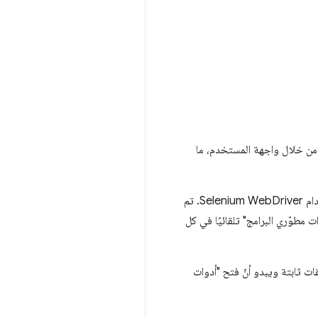
الأزرق)، أضفنا Selenium WebDriver "للنقر" على تعليق من خلال واجهة المستخدم، ما
أدّى إلى تعذُّر بدء الخدمة العاملة مرة أخرى عند إجراء ذلك باستخدام Selenium WebDriver. تم
1 من Chrome، ولحسن الحظ، هناك أيضًا حل بديل: ضبط Chrome لفتح "أدوات مطوّري البرامج" تلقائيًا في كل
قات ثابتة ويبدو أنّ فتح "أدوات