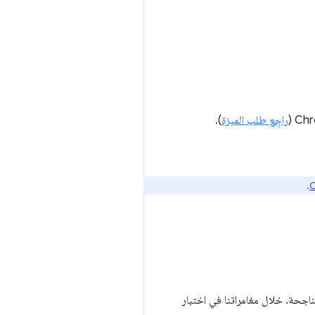
راجِع طلب الميزة
).
.
لة" أو أمثلة على الاختبارات الناجحة. خلال مغامراتنا في اختبار