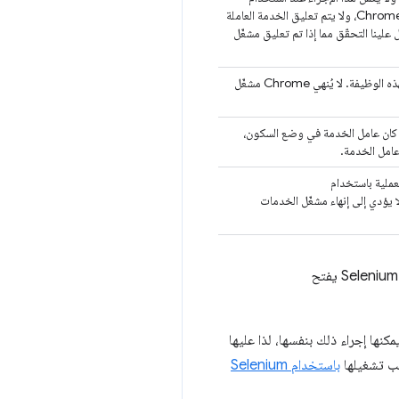
WebDriver، لأنّ WebDriver يستخدم واجهة برمجة التطبيقات DevTools API في Chrome، ولا يتم تعليق الخدمة العاملة
لينا التحقّق مما إذا تم تعليق مشغّل
وفقًا للمواصفات، يمكن أن يؤدي ذلك إلى إنهاء الخدمة استنادًا إلى كيفية تنفيذ المتصفّح لهذه الوظيفة. لا يُنهي Chrome مشغّل
ا كان عامل الخدمة في وضع السكون،
عامل الخدمة.
عملية باستخدام
chrome.process.termi() أو واجهة المستخدم لإدارة العمليات في Chrome لا يؤدي إلى إنهاء مشغّل الخدمات
انتهينا من إجراء اختبار يتحقّق من كيفية استجابة الرمز البرمجي لعملية تعليق الخدمة من خلال جعل Selenium WebDriver يفتح
يمكنها إجراء ذلك بنفسها، لذا عليها
باستخدام Selenium