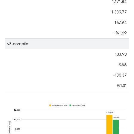
1.171,84
1.339,77
167,94
-%1,69
v8.compile
133,93
3,56
-130,37
%1,31