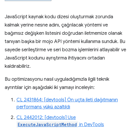
JavaScript kaynak kodu dizesi oluşturmak zorunda
kalmak yerine nesne adını, çağrılacak yöntemi ve
bağımsız değişken listesini doğrudan iletmemize olanak
tanıyan başka bir mojo API yöntemi kullanıma sunduk. Bu
sayede serileştirme ve seri bozma işlemlerini atlayabilir ve
JavaScript kodunu ayrıştırma ihtiyacını ortadan
kaldırabiliriz.
Bu optimizasyonu nasıl uyguladığımızla ilgili teknik
ayrıntılar için aşağıdaki iki yamayı inceleyin:
CL 2431864: [devtools] Ön uçta ileti dağıtmanın
performans yükü azaltıldı
CL 2442012: [devtools] Use
ExecuteJavaScriptMethod
in DevTools