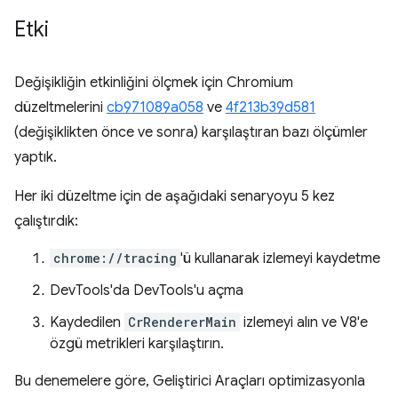
Etki
Değişikliğin etkinliğini ölçmek için Chromium
düzeltmelerini
cb971089a058
ve
4f213b39d581
(değişiklikten önce ve sonra) karşılaştıran bazı ölçümler
yaptık.
Her iki düzeltme için de aşağıdaki senaryoyu 5 kez
çalıştırdık:
chrome://tracing
'ü kullanarak izlemeyi kaydetme
DevTools'da DevTools'u açma
Kaydedilen
CrRendererMain
izlemeyi alın ve V8'e
özgü metrikleri karşılaştırın.
Bu denemelere göre, Geliştirici Araçları optimizasyonla