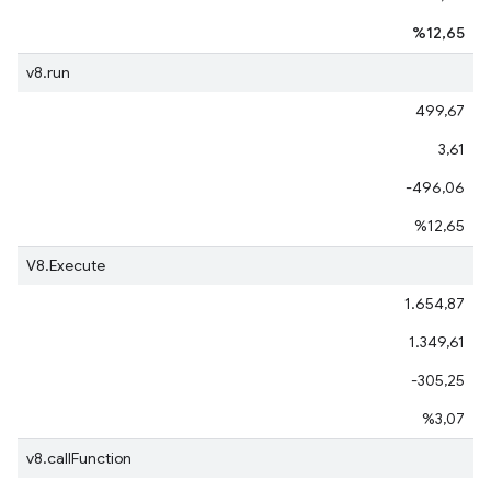
%12,65
v8.run
499,67
3,61
-496,06
%12,65
V8.Execute
1.654,87
1.349,61
-305,25
%3,07
v8.callFunction