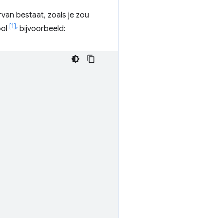
an bestaat, zoals je zou
[1],
ool
bijvoorbeeld: