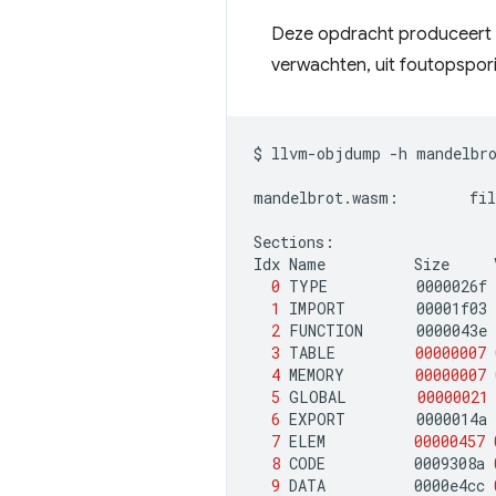
Deze opdracht produceert e
verwachten, uit foutopspori
$
llvm-objdump
-h
mandelbro
mandelbrot.wasm:
fil
Sections:

Idx
Name
Size
0
TYPE
0000026f
1
IMPORT
00001f03
2
FUNCTION
0000043e
3
TABLE
00000007
4
MEMORY
00000007
5
GLOBAL
00000021
6
EXPORT
0000014a
7
ELEM
00000457
8
CODE
0009308a
9
DATA
0000e4cc