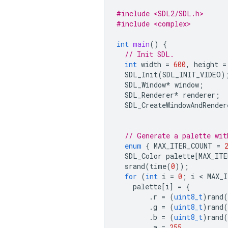
#include <SDL2/SDL.h>
#include <complex>
int
main
()
{
// Init SDL.
int
width
=
600
,
height
=
SDL_Init
(
SDL_INIT_VIDEO
)
SDL_Window
*
window
;
SDL_Renderer
*
renderer
;
SDL_CreateWindowAndRender
// Generate a palette wit
enum
{
MAX_ITER_COUNT
=
SDL_Color
palette
[
MAX_ITE
srand
(
time
(
0
));
for
(
int
i
=
0
;
i
 < 
MAX_
palette
[
i
]
=
{
.
r
=
(
uint8_t
)
rand
(
.
g
=
(
uint8_t
)
rand
(
.
b
=
(
uint8_t
)
rand
(
.
a
=
255
,