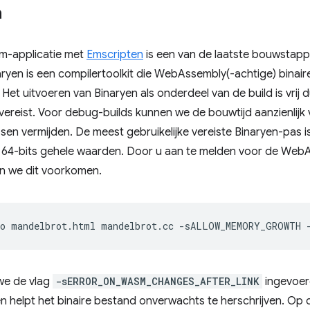
n
sm-applicatie met
Emscripten
is een van de laatste bouwstapp
naryen is een compilertoolkit die WebAssembly(-achtige) binai
. Het uitvoeren van Binaryen als onderdeel van de build is vrij 
reist. Voor debug-builds kunnen we de bouwtijd aanzienlijk v
n vermijden. De meest gebruikelijke vereiste Binaryen-pas is
64-bits gehele waarden. Door u aan te melden voor de WebAs
 we dit voorkomen.
o
mandelbrot.html
mandelbrot.cc
-sALLOW_MEMORY_GROWTH
we de vlag
-sERROR_ON_WASM_CHANGES_AFTER_LINK
ingevoer
en helpt het binaire bestand onverwachts te herschrijven. O