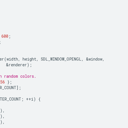
600
;
;
er
(
width
,
height
,
SDL_WINDOW_OPENGL
,
&
window
,
&
renderer
);
h random colors.
256
};
R_COUNT
];
ITER_COUNT
;
++
i
)
{
),
),
),