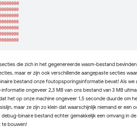
00000000
00000000
00000000
00000000
00000000
00000000
00000000
 secties die zich in het gegenereerde wasm-bestand bevinden
ies, maar er zijn ook verschillende aangepaste secties waa
binaire bestand onze foutopsporingsinformatie bevat! Als we al
g-informatie ongeveer 2,3 MB van ons bestand van 3 MB uitma
 dat het op onze machine ongeveer 1,5 seconde duurde om het 
slijn, maar ze zijn zo klein dat waarschijnlijk niemand er een
 debug-binaire bestand echter gemakkelijk een omvang in de
t te bouwen!