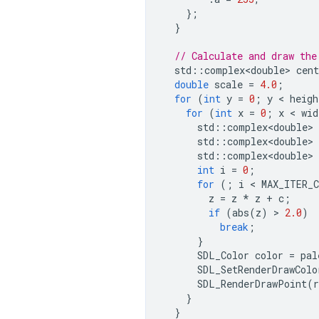
};
}
// Calculate and draw the
std
::
complex<double>
cent
double
scale
=
4.0
;
for
(
int
y
=
0
;
y
 < 
heigh
for
(
int
x
=
0
;
x
 < 
wid
std
::
complex<double>
std
::
complex<double>
std
::
complex<double>
int
i
=
0
;
for
(;
i
 < 
MAX_ITER_
z
=
z
*
z
+
c
;
if
(
abs
(
z
)
 > 
2.0
)
break
;
}
SDL_Color
color
=
pal
SDL_SetRenderDrawColo
SDL_RenderDrawPoint
(
r
}
}