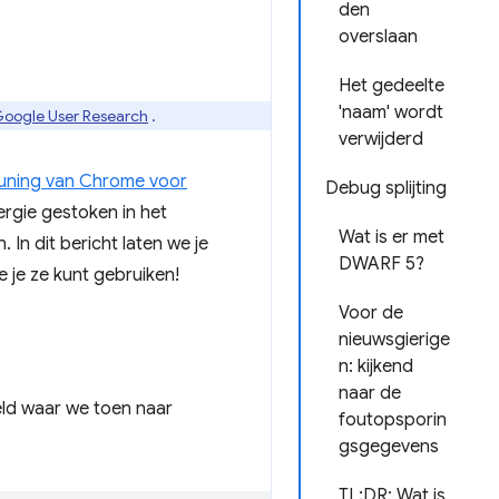
den
overslaan
Het gedeelte
'naam' wordt
Google User Research
.
verwijderd
uning van Chrome voor
Debug splijting
rgie gestoken in het
Wat is er met
In dit bericht laten we je
DWARF 5?
 je ze kunt gebruiken!
Voor de
nieuwsgierige
n: kijkend
naar de
eld waar we toen naar
foutopsporin
gsgegevens
TL;DR: Wat is