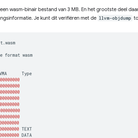
en wasm-binair bestand van 3 MB. En het grootste deel daarv
ngsinformatie. Je kunt dit verifiëren met de
llvm-objdump
t
t.wasm

e
format
wasm

VMA
00000000
00000000
00000000
00000000
00000000
00000000
00000000
00000000
00000000
00000000