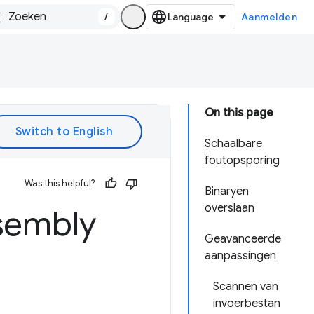
/
Aanmelden
On this page
Schaalbare
foutopsporing
Was this helpful?
Binaryen
overslaan
sembly
Geavanceerde
aanpassingen
Scannen van
invoerbestan