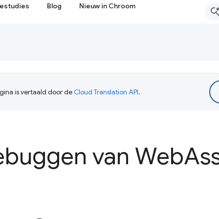
estudies
Blog
Nieuw in Chroom
ina is vertaald door de
Cloud Translation API
.
debuggen van Web
As