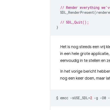
// Render everything we'v
SDL_RenderPresent
(
rendere
// SDL_Quit();
}
Het is nog steeds een vrij k
in een hele grote applicatie
eenvoudig in te stellen en z
In het vorige bericht hebb
nog een keer doen, maar la
$
emcc
-sUSE_SDL
=
2
-g
-O0
-