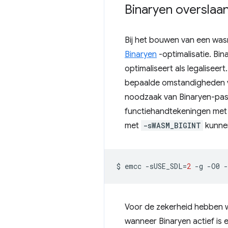
Binaryen overslaa
Bij het bouwen van een wa
Binaryen
-optimalisatie. Bi
optimaliseert als legaliseert
bepaalde omstandigheden ve
noodzaak van Binaryen-passe
functiehandtekeningen met 
met
-sWASM_BIGINT
kunnen
$
emcc
-sUSE_SDL
=
2
-g
-O0
-
Voor de zekerheid hebben 
wanneer Binaryen actief is 