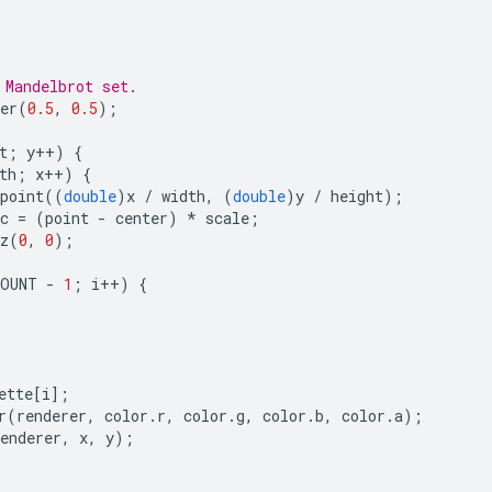
 Mandelbrot set.
er
(
0.5
,
0.5
);
t
;
y
++
)
{
th
;
x
++
)
{
point
((
double
)
x
/
width
,
(
double
)
y
/
height
);
c
=
(
point
-
center
)
*
scale
;
z
(
0
,
0
);
COUNT
-
1
;
i
++
)
{
ette
[
i
];
r
(
renderer
,
color
.
r
,
color
.
g
,
color
.
b
,
color
.
a
);
enderer
,
x
,
y
);