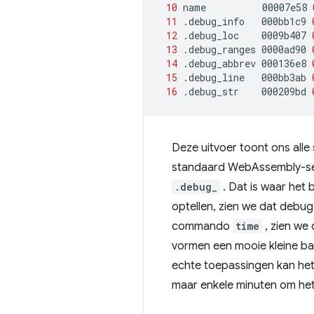
10
name
00007e58
11
.debug_info
000bb1c9
12
.debug_loc
0009b407
13
.debug_ranges
0000ad90
14
.debug_abbrev
000136e8
15
.debug_line
000bb3ab
16
.debug_str
000209bd
Deze uitvoer toont ons alle
standaard WebAssembly-sect
.debug_
. Dat is waar het 
optellen, zien we dat debu
commando
time
, zien we
vormen een mooie kleine basi
echte toepassingen kan het
maar enkele minuten om he