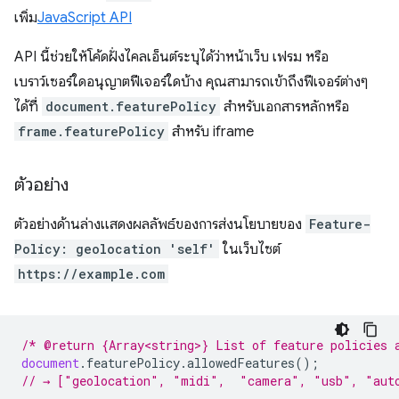
เพิ่ม
JavaScript API
API นี้ช่วยให้โค้ดฝั่งไคลเอ็นต์ระบุได้ว่าหน้าเว็บ เฟรม หรือ
เบราว์เซอร์ใดอนุญาตฟีเจอร์ใดบ้าง คุณสามารถเข้าถึงฟีเจอร์ต่างๆ
ได้ที่
document.featurePolicy
สำหรับเอกสารหลักหรือ
frame.featurePolicy
สำหรับ iframe
ตัวอย่าง
ตัวอย่างด้านล่างแสดงผลลัพธ์ของการส่งนโยบายของ
Feature-
Policy: geolocation 'self'
ในเว็บไซต์
https://example.com
/* @return {Array<string>} List of feature policies 
document
.
featurePolicy
.
allowedFeatures
();
// → ["geolocation", "midi",  "camera", "usb", "aut