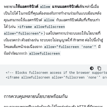
พยายาม
ใช้แอตทริบิวต์
allow
แทนแอตทริบิวต์เก่า
เหล่านี้เมื่อ
เป็นไปได้ ในกรณีที่คุณต้องรองรับการทำงานร่วมกันแบบย้อนหลัง
คุณสามารถใช้แอตทริบิวต์
allow
กับแอตทริบิวต์เดิมที่เทียบเท่า
ได้ (เช่น
<iframe allowfullscreen
allow="fullscreen">
) แต่โปรดทราบว่าระบบจะใช้นโยบายที่
เข้มงวดกว่า ตัวอย่างเช่น ระบบจะไม่อนุญาตให้ iframe ต่อไปนี้เข้าสู่
โหมดเต็มหน้าจอเนื่องจาก
allow="fullscreen 'none'"
มี
ข้อจำกัดมากกว่า
allowfullscreen
<!-- Blocks fullscreen access if the browser supports
การควบคุมหลายนโยบายพร้อมกัน
คุณควบคุมหลายฟีเจอร์พร้อมกันได้โดยส่งส่วนหัว HTTP ที่มีรายการ