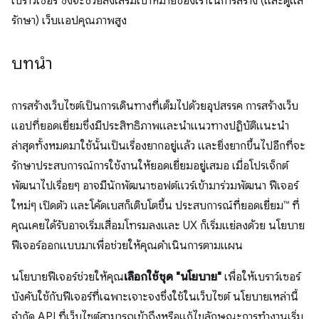
เบราว์เซอร์ ซึ่งจะช่วยส่งเสริมเป้าหมายของเราในการสร้าง (และดูแล
รักษา) เว็บแอปคุณภาพสูง
บทนำ
การสร้างเว็บไซต์เป็นการเดินทางที่เต็มไปด้วยอุปสรรค การสร้างเว็บ
แอปที่ยอดเยี่ยมซึ่งมีประสิทธิภาพและนำแนวทางปฏิบัติแนะนำ
ล่าสุดทั้งหมดมาใช้นั้นเป็นเรื่องยากอยู่แล้ว และยิ่งยากขึ้นไปอีกที่จะ
รักษาประสบการณ์การใช้งานให้ยอดเยี่ยมอยู่เสมอ เมื่อโปรเจ็กต์
พัฒนาไปเรื่อยๆ อาจมีนักพัฒนาซอฟต์แวร์เข้ามาร่วมพัฒนา ฟีเจอร์
ใหม่ๆ เปิดตัว และโค้ดเบสก็เติบโตขึ้น ประสบการณ์ที่ยอดเยี่ยม™ ที่
คุณเคยได้รับอาจเริ่มเสื่อมโทรมลงและ UX ก็เริ่มแย่ลงด้วย นโยบาย
ฟีเจอร์ออกแบบมาเพื่อช่วยให้คุณดำเนินการตามแผน
นโยบายฟีเจอร์ช่วยให้คุณ
เลือกใช้ชุด "นโยบาย"
เพื่อให้เบราว์เซอร์
บังคับใช้กับฟีเจอร์ที่เฉพาะเจาะจงซึ่งใช้ในเว็บไซต์ นโยบายเหล่านี้
จำกัด API ที่เว็บไซต์สามารถเข้าถึงหรือแก้ไขลักษณะการทำงานเริ่ม