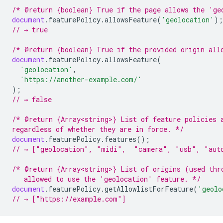
/* @return {boolean} True if the page allows the 'ge
document
.
featurePolicy
.
allowsFeature
(
'geolocation'
);
// → true
/* @return {boolean} True if the provided origin all
document
.
featurePolicy
.
allowsFeature
(
'geolocation'
,
'https://another-example.com/'
);
// → false
/* @return {Array<string>} List of feature policies 
regardless of whether they are in force. */
document
.
featurePolicy
.
features
();
// → ["geolocation", "midi",  "camera", "usb", "aut
/* @return {Array<string>} List of origins (used thr
   allowed to use the 'geolocation' feature. */
document
.
featurePolicy
.
getAllowlistForFeature
(
'geolo
// → ["https://example.com"]