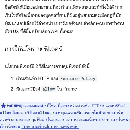
ซื่อสัตย์ได้เมื่อแอปพยายามที่จะทำงานผิดพลาดและทำสิ่งไม่ดี หาก
เว็บไซต์หรือเนื้อหาของบุคคลที่สามที่ฝังอยู่พยายามละเมิดกฎที่นัก
พัฒนาแอปเลือกไว้ล่วงหน้า เบราว์เซอร์จะลบล้างลักษณะการทำงาน
ด้วย UX ที่ดีขึ้นหรือบล็อก API ทั้งหมด
การใช้นโยบายฟีเจอร์
นโยบายฟีเจอร์มี 2 วิธีในการควบคุมฟีเจอร์ ดังนี้
ผ่านส่วนหัว HTTP ของ
Feature-Policy
มีแอตทริบิวต์
allow
ใน iframe
หมายเหตุ:
ความแตกต่างที่ใหญ่ที่สุดระหว่างส่วนหัว HTTP กับแอตทริบิวต์
คือแอตทริบิวต์
จะควบคุมเฉพาะฟีเจอร์ภายใน iframe เท่านั้น
allow
allow
ส่วนหัวสามารถควบคุมฟีเจอร์ในการตอบกลับหลักและเนื้อหา iframe ภายในหน้า
เว็บ เนื่องจาก
iframe จะรับนโยบายของหน้าหลัก