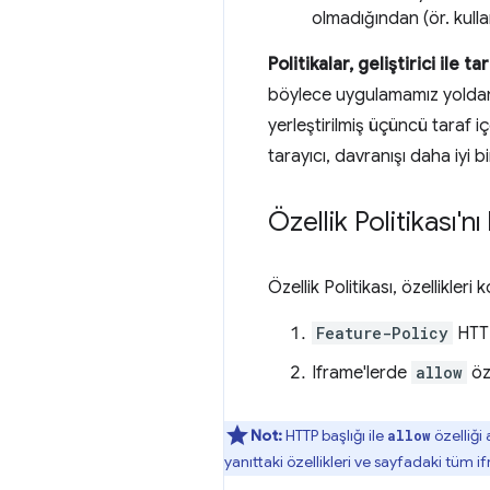
olmadığından (ör. kulla
Politikalar, geliştirici ile 
böylece uygulamamız yoldan ç
yerleştirilmiş üçüncü taraf iç
tarayıcı, davranışı daha iyi 
Özellik Politikası'n
Özellik Politikası, özellikleri
Feature-Policy
HTTP 
Iframe'lerde
allow
öze
Not:
HTTP başlığı ile
özelliği
allow
yanıttaki özellikleri ve sayfadaki tüm i