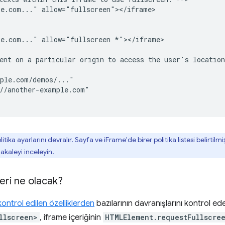
e.com..." allow="fullscreen"></iframe>

e.com..." allow="fullscreen *"></iframe>

ent on a particular origin to access the user's location
ple.com/demos/..."

//another-example.com"

tika ayarlarını devralır. Sayfa ve iFrame'de birer politika listesi belirtilmişs
akaleyi inceleyin.
eri ne olacak?
kontrol edilen özelliklerden
bazılarının davranışlarını kontrol ede
llscreen>
, iframe içeriğinin
HTMLElement.requestFullscre