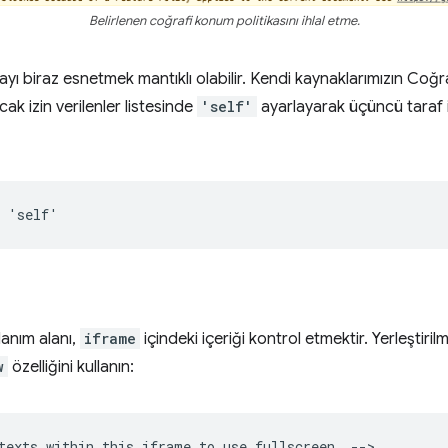
Belirlenen coğrafi konum politikasını ihlal etme.
ayı biraz esnetmek mantıklı olabilir. Kendi kaynaklarımızın Coğr
cak izin verilenler listesinde
'self'
ayarlayarak üçüncü taraf i
llanım alanı,
iframe
içindeki içeriği kontrol etmektir. Yerleştirilmi
w
özelliğini kullanın:
texts within this iframe to use fullscreen. -->
