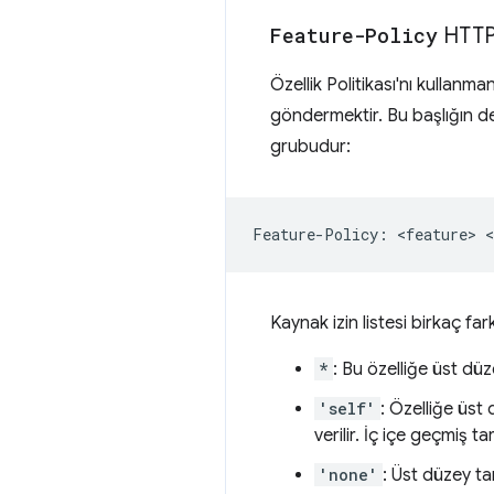
Feature-Policy
HTTP 
Özellik Politikası'nı kullanma
göndermektir. Bu başlığın değe
grubudur:
Kaynak izin listesi birkaç fark
*
: Bu özelliğe üst düz
'self'
: Özelliğe üst
verilir. İç içe geçmiş 
'none'
: Üst düzey ta