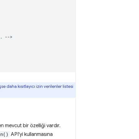
. -->

e daha kısıtlayıcı izin verilenler listesi
n mevcut bir özelliği vardır.
en()
API'yi kullanmasına