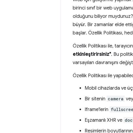
birinci sınıf bir web uygul
olduğunu biliyor muydunuz? Pro
büyür. Bir zamanlar elde et
başlar. Özellik Politikası, h
Özellik Politikası ile, tarayıcı
etkinleştirirsiniz"
. Bu politi
varsayılan davranışını değişti
Özellik Politikası ile yapabil
Mobil cihazlarda ve ü
Bir sitenin
camera
ve
Iframe'lerin
fullscre
Eşzamanlı XHR ve
doc
Resimlerin boyutlarını