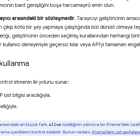
nıcının bant genişliğini boşa harcamayın) emin olun.
tarayıcı arasındaki bir sözleşmedir
. Tarayıcıyı geliştiricinin amac
ıkıp kötü bir şey yapmaya çalıştığında bizi dürüst olmaya teş
eriği, geliştiricinin önceden seçilmiş kurallarından herhangi birin
bir kullanıcı deneyimiyle geçersiz kılar veya API'yi tamamen engel
ı kullanma
 kontrol etmenin iki yolunu sunar:
üst bilgisi aracılığıyla.
lliğiyle.
 arasındaki en büyük fark,
özelliğinin yalnızca bir iFrame'deki özelli
allow
frame içeriklerini kontrol edebilir. Bunun nedeni,
iframe'lerin üst sayfaları