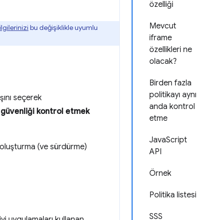
özelliği
Mevcut
lgilerinizi
bu değişiklikle uyumlu
iframe
özellikleri ne
olacak?
Birden fazla
politikayı aynı
nışını seçerek
anda kontrol
 güvenliği kontrol etmek
etme
JavaScript
arı oluşturma (ve sürdürme)
API
Örnek
Politika listesi
SSS
yi uygulamaları kullanan