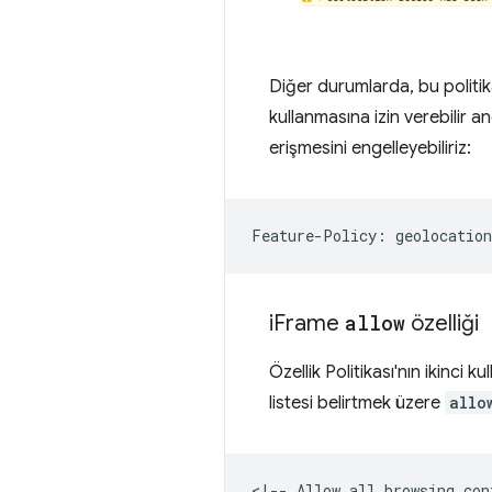
Diğer durumlarda, bu politik
kullanmasına izin verebilir an
erişmesini engelleyebiliriz:
i
Frame
allow
özelliği
Özellik Politikası'nın ikinci ku
listesi belirtmek üzere
allo
<!-- Allow all browsing con