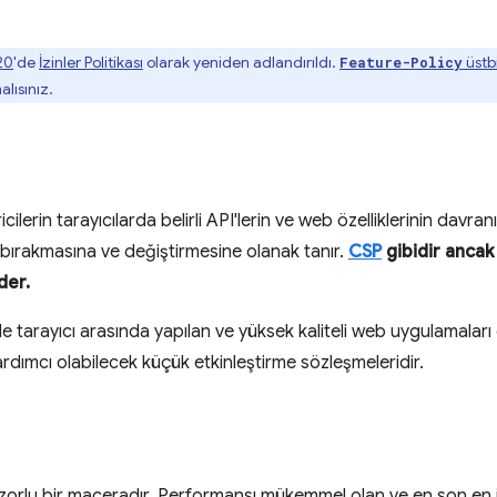
20
'de
İzinler Politikası
olarak yeniden adlandırıldı.
üstbi
Feature-Policy
lısınız.
ricilerin tarayıcılarda belirli API'lerin ve web özelliklerinin davra
ı bırakmasına ve değiştirmesine olanak tanır.
CSP
gibidir ancak
der.
ici ile tarayıcı arasında yapılan ve yüksek kaliteli web uygulamal
dımcı olabilecek küçük etkinleştirme sözleşmeleridir.
zorlu bir maceradır. Performansı mükemmel olan ve en son en i