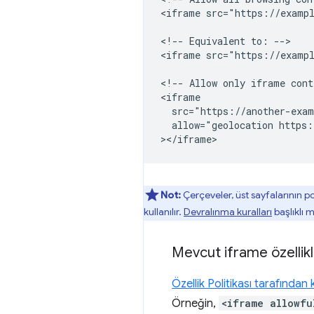
<iframe src="https://exampl
<!-- Equivalent to: -->

<iframe src="https://exampl
<!-- Allow only iframe cont
<iframe

  src="https://another-exam
  allow="geolocation https:
Not:
Çerçeveler, üst sayfalarının poli
kullanılır.
Devralınma kuralları
başlıklı m
Mevcut iframe özellikl
Özellik Politikası tarafından 
Örneğin,
<iframe allowfu