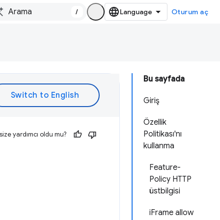
/
Oturum aç
Bu sayfada
Giriş
Özellik
Politikası'nı
size yardımcı oldu mu?
kullanma
Feature-
Policy HTTP
üstbilgisi
iFrame allow