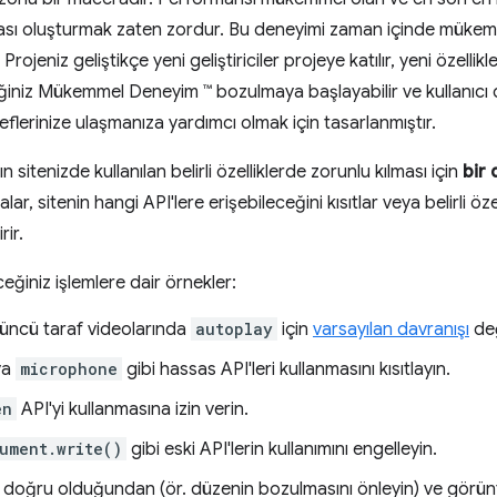
aması oluşturmak zaten zordur. Bu deneyimi zaman içinde müke
jeniz geliştikçe yeni geliştiriciler projeye katılır, yeni özellikl
tiğiniz Mükemmel Deneyim ™ bozulmaya başlayabilir ve kullanıc
edeflerinize ulaşmanıza yardımcı olmak için tasarlanmıştır.
nın sitenizde kullanılan belirli özelliklerde zorunlu kılması için
bir 
kalar, sitenin hangi API'lere erişebileceğini kısıtlar veya belirli özel
rir.
eceğiniz işlemlere dair örnekler:
çüncü taraf videolarında
autoplay
için
varsayılan davranışı
değ
ya
microphone
gibi hassas API'leri kullanmasını kısıtlayın.
en
API'yi kullanmasına izin verin.
ument.write()
gibi eski API'lerin kullanımını engelleyin.
n doğru olduğundan (ör. düzenin bozulmasını önleyin) ve görünt