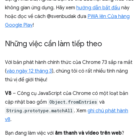
không gian ứng dụng. Hãy xem
hướng dẫn bắt đầu
này
hoặc đọc về cách @svenbudak đưa
PWA lên Cửa hàng
Google Play
!
Những việc cần làm tiếp theo
Với bản phát hành chính thức của Chrome 73 sắp ra mắt
(
vào ngày 12 tháng 3
), chúng tôi có rất nhiều tính năng
thú vị để giới thiệu!
V8
– Công cụ JavaScript của Chrome có một loạt bản
cập nhật bao gồm
Object.fromEntries
và
String.prototype.matchAll
. Xem
ghi chú phát hành
v8
.
Bạn đang làm việc với
âm thanh và video trên web
?