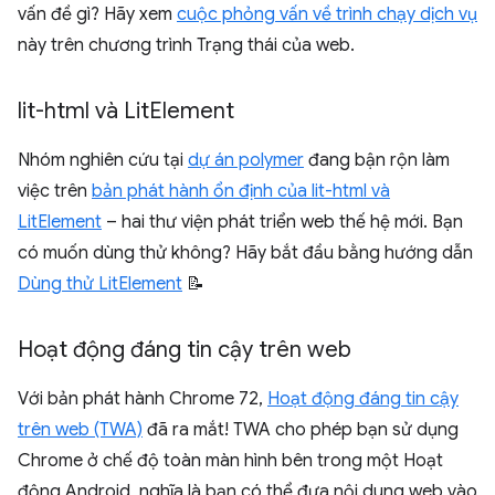
vấn đề gì? Hãy xem
cuộc phỏng vấn về trình chạy dịch vụ
này trên chương trình Trạng thái của web.
lit-html và Lit
Element
Nhóm nghiên cứu tại
dự án polymer
đang bận rộn làm
việc trên
bản phát hành ổn định của lit-html và
LitElement
– hai thư viện phát triển web thế hệ mới. Bạn
có muốn dùng thử không? Hãy bắt đầu bằng hướng dẫn
Dùng thử LitElement
📝
Hoạt động đáng tin cậy trên web
Với bản phát hành Chrome 72,
Hoạt động đáng tin cậy
trên web (TWA)
đã ra mắt! TWA cho phép bạn sử dụng
Chrome ở chế độ toàn màn hình bên trong một Hoạt
động Android, nghĩa là bạn có thể đưa nội dung web vào