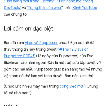
"Tính năng mới trong Chrome"
,
"Tính năng mới trong
DevTools"
và
"Trạng thái của web"
" trên
Kênh YouTube
của chúng tôi.
Lời cảm ơn đặc biệt
Bạn đã xem
Ví dụ về Puppeteer
chưa? Bạn có thể đã
thấy thông tin này trong tweet
"📯The 12 Days of
Puppeteer 🤹🏻‍♂️🎁"
(12 ngày của Puppeteer) của Eric
Bidelman vào năm ngoái. Đây là một bộ sưu tập tuyệt vời
gồm các mã mẫu Puppeteer giúp bạn sáng tạo về những
việc bạn có thể làm với trình duyệt. Bạn nên xem thử!
(Chúc Eric nhiều may mắn trong
công việc mới
!) Chúng
tôi sẽ nhớ bạn!!)