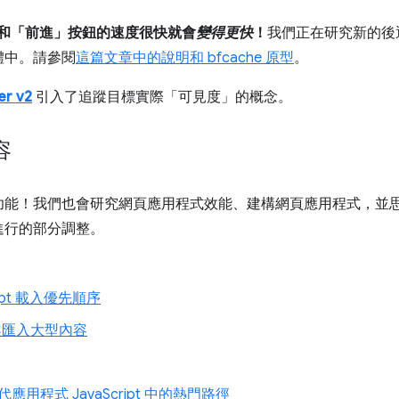
回」和「前進」按鈕的速度很快就會
變得更快
！
我們正在研究新的後
體中。請參閱
這篇文章中的說明和 bfcache 原型
。
er v2
引入了追蹤目標實際「可見度」的概念。
容
功能！我們也會研究網頁應用程式效能、建構網頁應用程式，並
進行的部分調整。
cript 載入優先順序
 專案匯入大型內容
取代應用程式 JavaScript 中的熱門路徑