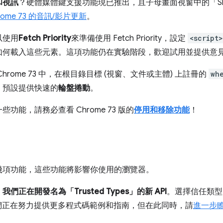
和視訊
？硬體媒體鍵支援功能現已推出，且子母畫面視窗中的「Ski
rome 73 的音訊/影片更新
。
以使用
Fetch Priority
來準備使用 Fetch Priority，設定
<script>
如何載入這些元素。這項功能仍在實驗階段，歡迎試用並提供意
rome 73 中，在根目錄目標 (視窗、文件或主體) 上註冊的
wh
，預設提供快速的
輪盤捲動
。
能，請務必查看 Chrome 73 版的
停用和移除功能
！
幾項功能，這些功能將影響你使用的瀏覽器。
，
我們正在開發名為「Trusted Types」的新 API
。選擇信任類型 
我們正在努力提供更多程式碼範例和指南，但在此同時，請
進一步