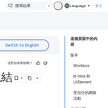
/
登入
這個頁面中的內
容
版本
這對你有幫助嗎？
Workbox
總結
lit-html 和
LitElement
受信任的網路
活動