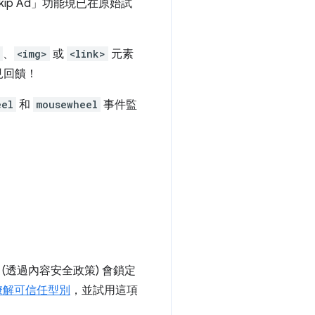
p Ad」功能現已在原始試
、
<img>
或
<link>
元素
見回饋！
eel
和
mousewheel
事件監
(透過內容安全政策) 會鎖定
瞭解可信任型別
，並試用這項