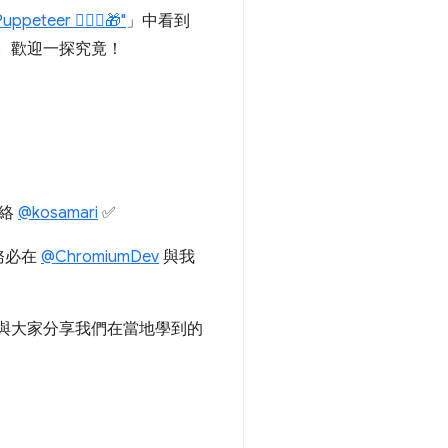
ppeteer 🤹🏻‍♂️🎁"
」中看到
器。歡迎一探究竟！
聯絡
@kosamari
✅
務必在
@ChromiumDev
與我
待與大家分享我們在當地學到的