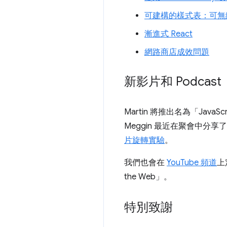
可建構的樣式表：可無
漸進式 React
網路商店成效問題
新影片和 Podcast
Martin 將推出名為「JavaScr
Meggin 最近在聚會中分享了
片旋轉實驗
。
我們也會在
YouTube 頻道
上
the Web」
。
特別致謝