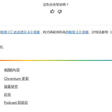
這對你有幫助嗎？
用
創用 CC 姓名標示 4.0 授權
，程式碼範例則為
阿帕契 2.0 授權
。詳情請參閱《
間)。
相關內容
Chromium 更新
個案研究
封存
Podcast 與節目