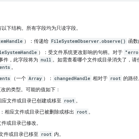
有以下结构。所有字段均为只读字段。
temHandle
）：传递给
FileSystemObserver.observe()
函数
leSystemHandle
）：受文件系统更改影响的句柄。对于
"erro
事件，此字段将为
null
。如需查看哪个文件或目录消失了，请
ents
。
ents
（一个
Array
）：
changedHandle
相对于
root
的路径
更改的类型。可能的值如下：
相应文件或目录已创建或移至
root
。
：相应文件或目录已被删除或移出
root
。
文件或目录已修改。
文件或目录已移至
root
内。