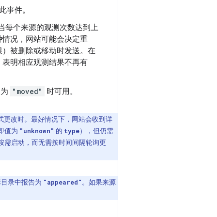
此事件。
当每个来源的观测次数达到上
种情况，网站可能会决定重
根）被删除或移动时发送。在
，表明相应观测结果不再有
为
"moved"
时可用。
式更改时。最好情况下，网站会收到详
即值为
的
），但仍需
"unknown"
type
按需启动，而无需按时间间隔轮询更
标目录中报告为
。如果来源
"appeared"