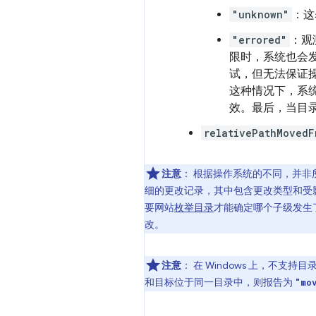
"unknown"
：这
"errored"
：观
限时，系统也会
试，但无法保证
这种情况下，系
效。最后，当目
relativePathMovedF
注意
：
根据操作系统的不同，并非
细的更改记录，其中包含更改类型和受
要网站
枚举目录
才能确定哪个子级发生
改。
注意
：
在 Windows 上，不支持
和目标位于同一目录中，则报告为
"mo