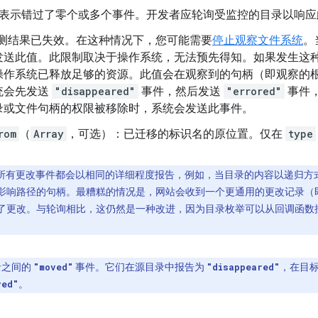
表示错过了零个或多个事件。开发者应轮询受监控的目录以响应
测结果已失效。在这种情况下，您可能需要
停止观察文件系统
。
发送此值。此限制取决于操作系统，无法预先得知。如果发生这
操作系统已释放足够的资源。此值会在观察到的句柄（即观察的
统会先发送
"disappeared"
事件，然后发送
"errored"
事件
录或文件句柄的权限被移除时，系统会发送此事件。
rom
（
Array
，可选）：已迁移的标识名的原位置。仅在
type
所有更改事件都会以相同的详细程度报告，例如，当目录的内容以递归方
影响路径的句柄。最糟糕的情况是，网站会收到一个更通用的更改记录（
了更改。与轮询相比，这仍然是一种改进，因为目录枚举可以从回调函数
目录之间的
事件。它们在源目录中报告为
，在目
"moved"
"disappeared"
。
ved"