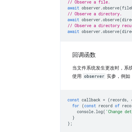
// Observe a file.
await
observer
.
observe
(
file
// Observe a directory.
await
observer
.
observe
(
dire
// Observe a directory recu
await
observer
.
observe
(
dire
回调函数
当文件系统发生更改时，系
使用
observer
实参，例如
const
callback
=
(
records
,
for
(
const
record
of
reco
console
.
log
(
'Change det
}
};