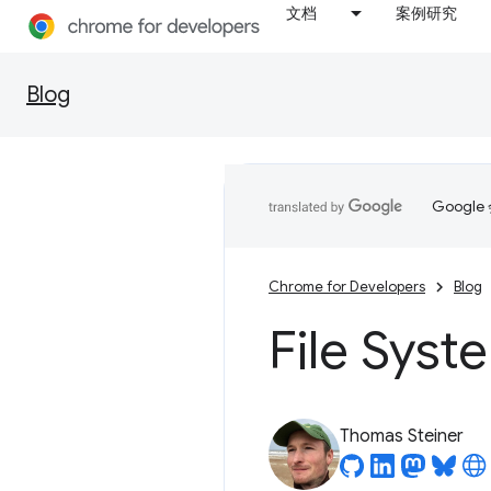
文档
案例研究
Blog
Goog
Chrome for Developers
Blog
File Sys
Thomas Steiner