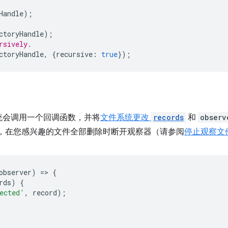
Handle
);
ctoryHandle
);
rsively.
ctoryHandle
,
{
recursive
:
true
});
统会调用一个回调函数，并将
文件系统更改
records
和
observ
，在您感兴趣的文件全部删除时断开观察器（请参阅
停止观察文
observer
)
=
>
{
rds
)
{
ected'
,
record
);