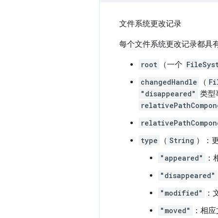
文件系统更改记录
每个文件系统更改记录都具
root
（一个
FileSys
changedHandle
（
Fi
"disappeared"
类型
relativePathCompon
relativePathCompon
type
（
String
）：
"appeared"
：
"disappeared"
"modified"
：
"moved"
：相应