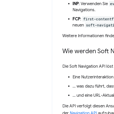
INP
: Verwenden Sie
e
Navigations.
FCP
:
first-contentf
neuen
soft-navigat
Weitere Informationen finde
Wie werden Soft N
Die Soft Navigation API lös
Eine Nutzerinteraktion 
… was dazu führt, das
… und eine URL-Aktuali
Die API verfolgt diesen Ans
der
Navigation API
aufzubau