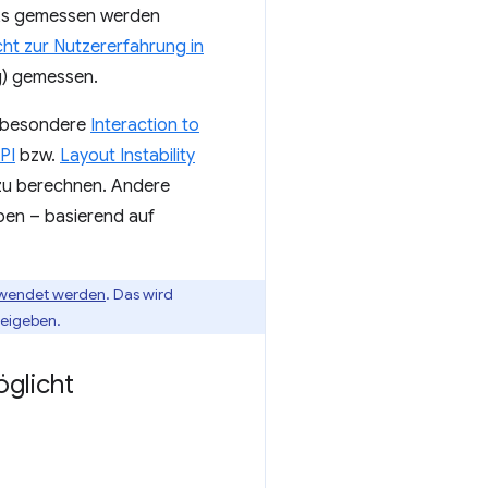
SPAs gemessen werden
cht zur Nutzererfahrung in
g) gemessen.
nsbesondere
Interaction to
PI
bzw.
Layout Instability
 zu berechnen. Andere
en – basierend auf
erwendet werden
. Das wird
reigeben.
glicht