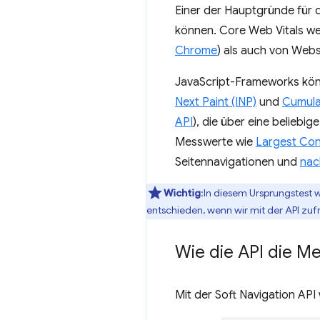
Einer der Hauptgründe für 
können. Core Web Vitals w
Chrome
) als auch von Web
JavaScript-Frameworks kön
Next Paint (INP)
und
Cumulat
API
), die über eine belie
Messwerte wie
Largest Cont
Seitennavigationen und
nac
Wichtig
:In diesem Ursprungstest w
entschieden, wenn wir mit der API zuf
Wie die API die M
Mit der Soft Navigation API