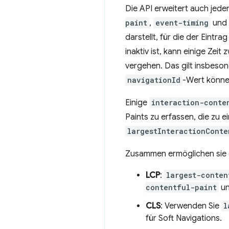
Die API erweitert auch jed
paint
,
event-timing
und
darstellt, für die der Eintrag
inaktiv ist, kann einige Zei
vergehen. Das gilt insbesond
navigationId
-Wert könne
Einige
interaction-conte
Paints zu erfassen, die zu e
largestInteractionConte
Zusammen ermöglichen sie d
LCP
:
largest-conten
contentful-paint
u
CLS
: Verwenden Sie
l
für Soft Navigations.