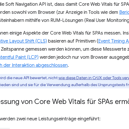
die Soft Navigation API ist, dass damit Core Web Vitals für 
erden sowohl vom Browser (zur Anzeige in Tools wie dem
Beri
siteinhabern mithilfe von RUM-Lösungen (Real User Monitorin
nen einige Aspekte der Core Web Vitals für SPAs messen. I
ive Layout Shift (CLS)
basieren auf Primitiven (
Event Timing A
bige Zeitspanne gemessen werden können, um diese Messwerte
entful Paint (LCP)
werden jedoch nur vom Browser ausgegeb
h der Interaktion abgeschlossen
.
ird die neue API bewertet, nicht
wie diese Daten in CrUX oder Tools v
rieden sind und sie für die Verwendung außerhalb des Ursprungstests f
essung von Core Web Vitals für SPAs ermö
 werden zwei neue Leistungseinträge eingeführt: