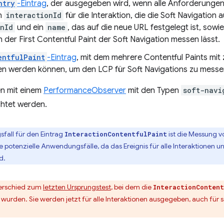
ntry
-Eintrag
, der ausgegeben wird, wenn alle Anforderungen f
in
interactionId
für die Interaktion, die die Soft Navigation 
nId
und ein
name
, das auf die neue URL festgelegt ist, sowi
h der First Contentful Paint der Soft Navigation messen lässt.
entfulPaint
-Eintrag
, mit dem mehrere Contentful Paints m
en werden können, um den LCP für Soft Navigations zu messe
en mit einem
PerformanceObserver
mit den Typen
soft-navi
tet werden.
fall für den Eintrag
ist die Messung vo
InteractionContentfulPaint
potenzielle Anwendungsfälle, da das Ereignis für alle Interaktionen und
d.
nterschied zum
letzten Ursprungstest
, bei dem die
InteractionContent
rden. Sie werden jetzt für alle Interaktionen ausgegeben, auch für sol