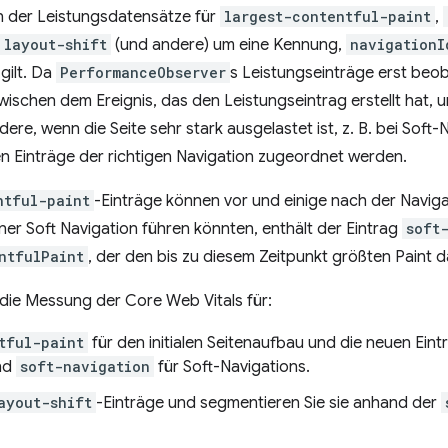
en der Leistungsdatensätze für
largest-contentful-paint
,
layout-shift
(und andere) um eine Kennung,
navigationI
 gilt. Da
PerformanceObserver
s Leistungseinträge erst beo
t zwischen dem Ereignis, das den Leistungseintrag erstellt hat
ere, wenn die Seite sehr stark ausgelastet ist, z. B. bei Soft-
n Einträge der richtigen Navigation zugeordnet werden.
ntful-paint
-Einträge können vor und einige nach der Navigat
iner Soft Navigation führen könnten, enthält der Eintrag
soft
ntfulPaint
, der den bis zu diesem Zeitpunkt größten Paint da
ie Messung der Core Web Vitals für:
tful-paint
für den initialen Seitenaufbau und die neuen Ein
nd
soft-navigation
für Soft-Navigations.
ayout-shift
-Einträge und segmentieren Sie sie anhand der