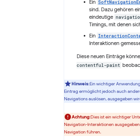
Ein
SoftNavigationE
sind. Dazu gehören e
eindeutige
navigatio
Timings, mit denen sic
Ein
InteractionCont
Interaktionen gemess
Diese neuen Einträge könn
contentful-paint
beobach
Hinweis
:Ein wichtiger Anwendungs
Eintrag ermöglicht jedoch auch andere 
Navigations auslösen, ausgegeben wir
Achtung
:Dies ist ein wichtiger U
Navigation-Interaktionen ausgegeben wu
Navigation führen.